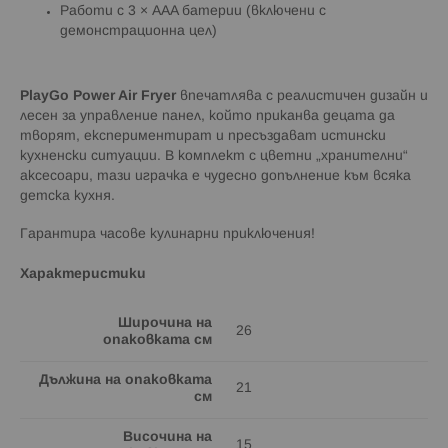
Работи с 3 × AAA батерии (включени с
демонстрационна цел)
PlayGo Power Air Fryer
впечатлява с реалистичен дизайн и
лесен за управление панел, който приканва децата да
творят, експериментират и пресъздават истински
кухненски ситуации. В комплект с цветни „хранителни“
аксесоари, тази играчка е чудесно допълнение към всяка
детска кухня.
Гарантира часове кулинарни приключения!
Характеристики
Широчина на
26
опаковката см
Дължина на опаковката
21
см
Височина на
15