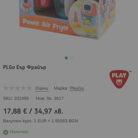
PLGo Еър Фрайър
Оцени
Марка
PlayGo
SKU
202495
Ном. №
3617
17,88 €
/
34,97 лв.
Валутен курс: 1 EUR = 1.95583 BGN
Налично