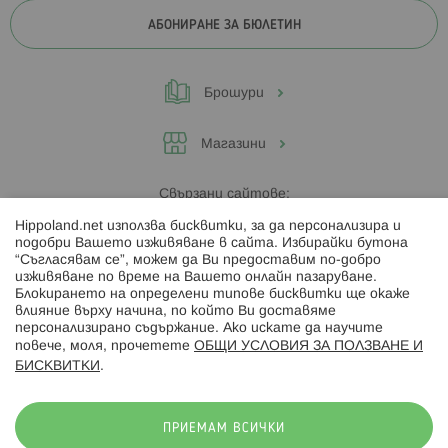
АБОНИРАНЕ ЗА БЮЛЕТИН
Брошури
Магазини
Свързани сайтове:
Hippoland.net използва бисквитки, за да персонализира и
Hippoland.ro
подобри Вашето изживяване в сайта. Избирайки бутона
“Съгласявам се”, можем да Ви предоставим по-добро
изживяване по време на Вашето онлайн пазаруване.
Последвайте ни:
Блокирането на определени типове бисквитки ще окаже
влияние върху начина, по който Ви доставяме
персонализирано съдържание. Ако искате да научите
повече, моля, прочетете
ОБЩИ УСЛОВИЯ ЗА ПОЛЗВАНЕ И
БИСКВИТКИ
.
Начини на плащане:
ПРИЕМАМ ВСИЧКИ