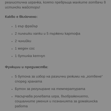
реалистична играчка, която превръща малките готвачи в
истински майстори!
Какво е включено:
1 еър фрайър
2 пилешки хапки и 5 пържени картофа
2 чинийки
1 меден сос
1 бутилка кетчуп
Функции и предимства:
5 бутона за избор на различни режими на „готвене“
според храната
Бутон за регулиране на температурата
Насърчава ролевата игра, въображението,
социалните умения и познанията за домакинска
работа