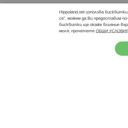
Hippoland.net използва бисквитк
Брошури
Магазини
се”, можем да Ви предоставим по
бисквитки ще окаже влияние върх
моля, прочетете
ОБЩИ УСЛОВИЯ
Н
© 2026 Hippoland.net