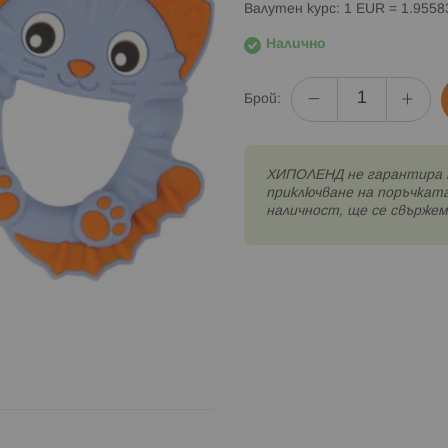
Валутен курс: 1 EUR = 1.955
Налично
Брой:
XИПОЛЕНД не гарантира 
приключване на поръчката
наличност, ще се свържем 