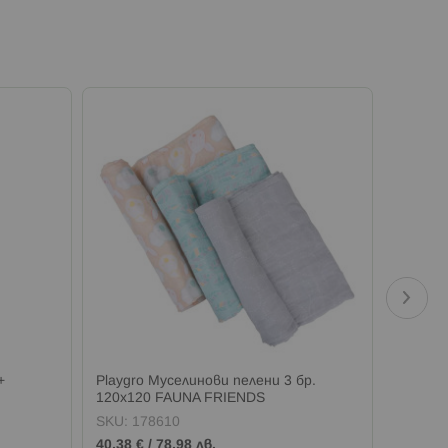
+
Playgro Муселинови пелени 3 бр.
Playgro
120х120 FAUNA FRIENDS
ДЕН В
SKU:
178610
SKU:
1
40,38 €
/
78,98 лв.
10,16 €