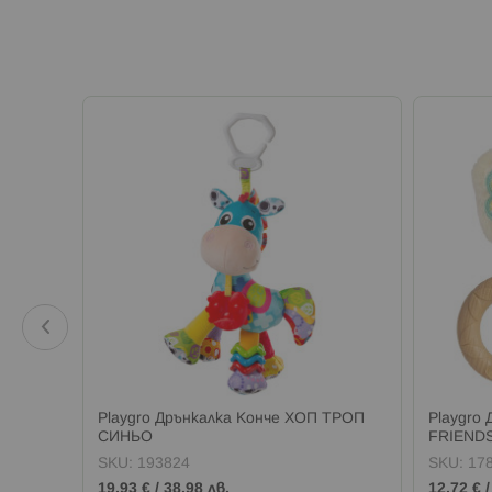
REFRESH
Playgro Дрънкалка Конче ХОП ТРОП
Playgro
СИНЬО
FRIEND
SKU:
193824
SKU:
17
19,93 €
/
38,98 лв.
12,72 €