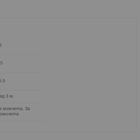
3
.5
6.5
ад 3 м.
а момчета, За
омичета