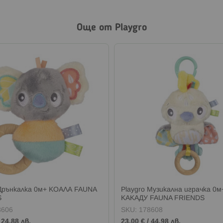
Още от Playgro
 Дрънкалка 0м+ КОАЛА FAUNA
Playgro Музикална играчка 0м
S
КАКАДУ FAUNA FRIENDS
8606
SKU:
178608
/
24,88 лв.
23,00 €
/
44,98 лв.