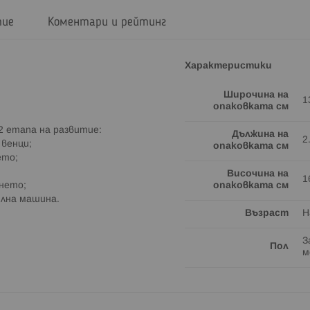
тие
Коментари и рейтинг
Характеристики
Широчина на
1
опаковката см
 2 етапа на развитие:
Дължина на
2
 венци;
опаковката см
ето;
Височина на
1
ането;
опаковката см
ялна машина.
Възраст
Н
З
Пол
м