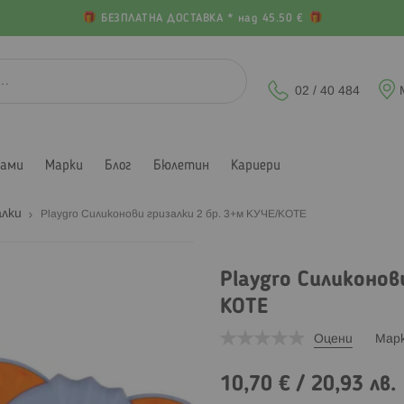
БЕЗПЛАТНА ДОСТАВКА * над 45.50 €
02 / 40 484
лами
Марки
Блог
Бюлетин
Кариери
алки
Playgro Силиконови гризалки 2 бр. 3+м КУЧЕ/КОТЕ
Playgro Силиконов
КОТЕ
Оцени
Мар
10,70 €
/
20,93 лв.