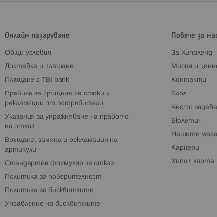
Онлайн пазаруване
Повече за на
Общи условия
За Хиполенд
Доставка и плащане
Мисия и цен
Плащане с TBI bank
Контакти
Правила за връщане на стоки и
Блог
рекламации от потребители
Често задава
Указания за упражняване на правото
Бюлетин
на отказ
Нашите мага
Връщане, замяна и рекламация на
Кариери
артикули
Хипо+ карта
Стандартен формуляр за отказ
Политика за поверителност
Политика за бисквитките
Управление на бисквитките