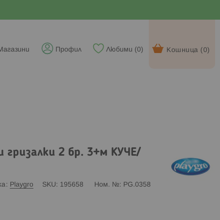
Магазини
Профил
Любими (
0
)
Кошница (
0
)
и гризалки 2 бр. 3+м КУЧЕ/
ка
Playgro
SKU
195658
Ном. №
PG.0358