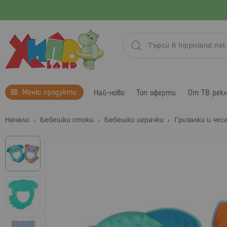
Меню продукти
Най-ново
Топ оферти
От ТВ рек
Начало
Бебешки стоки
Бебешки играчки
Гризалки и чес
Преминете
към
края
на
галерията
на
изображенията