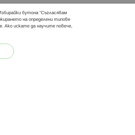
 Избирайки бутона “Съгласявам
 ни:
локирането на определени типове
е. Ако искате да научите повече,
ост
Карта на сайта