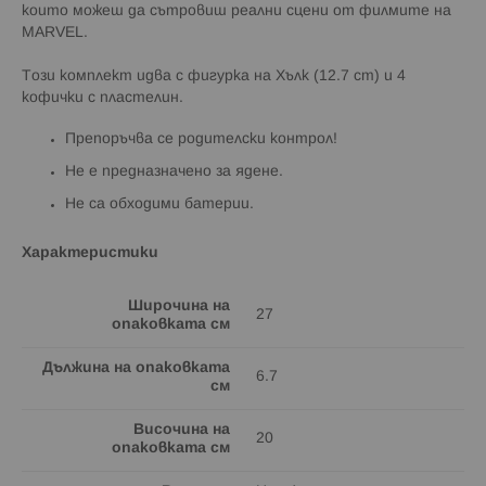
които можеш да сътровиш реални сцени от филмите на
MARVEL.
Този комплект идва с фигурка на Хълк (12.7 cm) и 4
кофички с пластелин.
Препоръчва се родителски контрол!
Не е предназначено за ядене.
Не са обходими батерии.
Характеристики
Широчина на
27
опаковката см
Дължина на опаковката
6.7
см
Височина на
20
опаковката см