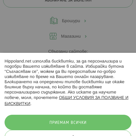
АБОНИРАНЕ ЗА БЮЛЕТИН
Брошури
Магазини
Свързани сайтове:
Hippoland.net използва бисквитки, за да персонализира и
Hippoland.ro
подобри Вашето изживяване в сайта. Избирайки бутона
“Съгласявам се”, можем да Ви предоставим по-добро
изживяване по време на Вашето онлайн пазаруване.
Последвайте ни:
Блокирането на определени типове бисквитки ще окаже
влияние върху начина, по който Ви доставяме
персонализирано съдържание. Ако искате да научите
повече, моля, прочетете
ОБЩИ УСЛОВИЯ ЗА ПОЛЗВАНЕ И
БИСКВИТКИ
.
Начини на плащане:
ПРИЕМАМ ВСИЧКИ