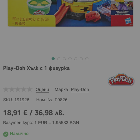
Play-Doh Хълк с 1 фигурка
Оцени
Марка
Play-Doh
SKU
191926
Ном. №
F9826
18,91 €
/
36,98 лв.
Валутен курс: 1 EUR = 1.95583 BGN
Налично