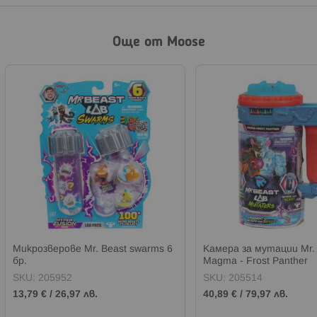
Още от Moose
Микрозверове Mr. Beast swarms 6
Камера за мутации Mr. 
бр.
Magma - Frost Panther
SKU:
205952
SKU:
205514
13,79 €
/
26,97 лв.
40,89 €
/
79,97 лв.