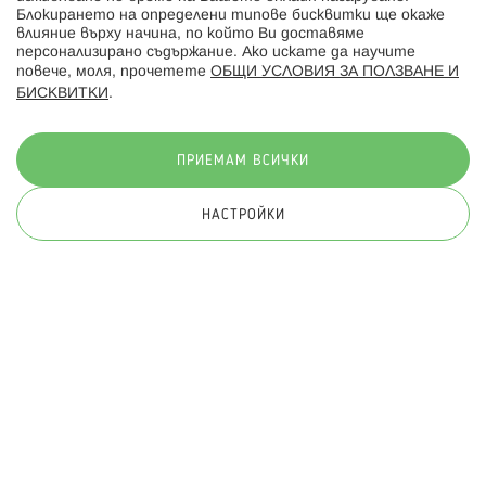
Блокирането на определени типове бисквитки ще окаже
влияние върху начина, по който Ви доставяме
персонализирано съдържание. Ако искате да научите
повече, моля, прочетете
ОБЩИ УСЛОВИЯ ЗА ПОЛЗВАНЕ И
БИСКВИТКИ
.
Начини на плащане:
ПРИЕМАМ ВСИЧКИ
НАСТРОЙКИ
© 2026 Hippoland.net. Всички права запазени
Общи условия
Πолитика за поверителност
Карта на сайта
Онлайн магазин от