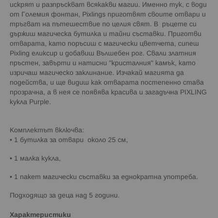
искрят и разпръскват всякакви магии. Именно тук, с води
от Големия фонтан, Pixlings приготвят своите отвари и
тръгват на пътешествие по целия свят. В ръцете си
държиш магическа бутилка и тайни съставки. Приготви
отварата, като поръсиш с магически цветчета, сипеш
Pixling еликсир и добавиш Вълшебен рог. Свали златния
пръстен, завърти и натисни "кристалния" камък, като
изричаш магическо заклинание. Изчакай магията да
подейства, и ще видиш как отварата постепенно става
прозрачна, а в нея се появява красива и загадъчна PIXLING
кукла Purple.
Комплектът включва:
• 1 бутилка за отвари около 25 см,
• 1 малка кукла,
• 1 пакет магически съставки за еднократна употреба.
Подходящо за деца над 5 години.
Характеристики