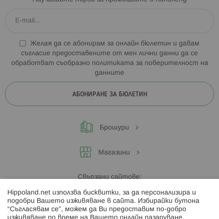
Желая да се абонирам за онлайн бюлетин и давам
съгласие предоставените от мен лични данни да се
обработват съобразно
политиката за поверителност на
данните
АБОНИРАНЕ ЗА БЮЛЕТИН
Брошури
Магазини
Свързани сайтове:
Hippoland.net използва бисквитки, за да персонализира и
Hippoland.ro
подобри Вашето изживяване в сайта. Избирайки бутона
“Съгласявам се”, можем да Ви предоставим по-добро
изживяване по време на Вашето онлайн пазаруване.
Последвайте ни: