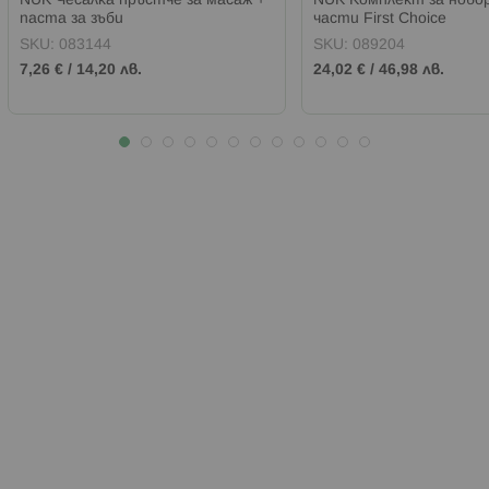
NUK Чесалка пръстче за масаж +
NUK Комплект за ново
паста за зъби
части First Choice
SKU:
083144
SKU:
089204
7,26 €
/
14,20 лв.
24,02 €
/
46,98 лв.