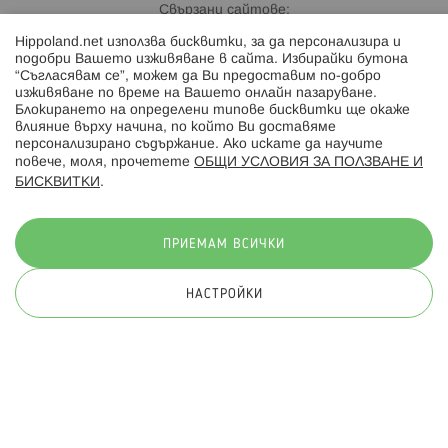
Свързани сайтове:
Hippoland.net използва бисквитки, за да персонализира и
Hippoland.ro
подобри Вашето изживяване в сайта. Избирайки бутона
“Съгласявам се”, можем да Ви предоставим по-добро
изживяване по време на Вашето онлайн пазаруване.
Последвайте ни:
Блокирането на определени типове бисквитки ще окаже
влияние върху начина, по който Ви доставяме
персонализирано съдържание. Ако искате да научите
повече, моля, прочетете
ОБЩИ УСЛОВИЯ ЗА ПОЛЗВАНЕ И
БИСКВИТКИ
.
Начини на плащане:
ПРИЕМАМ ВСИЧКИ
НАСТРОЙКИ
© 2026 Hippoland.net. Всички права запазени
Общи условия
Πолитика за поверителност
Карта на сайта
Онлайн магазин от