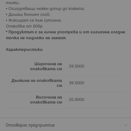
тънки;
• Осигуряващи нежен допир до кожата;
• Дишащ външен слой;
• Фиксират се към сутиена.
Опаковка от 60бр.
* Продуктът е за лична употреба и от хигиенна гледна
точка не подлежи на заманя.
Характеристики
Широчина на
29.5000
опаковката см
Дължина на опаковката
39.5000
см
Височина на
20.9000
опаковката см
Отговорно предприятие