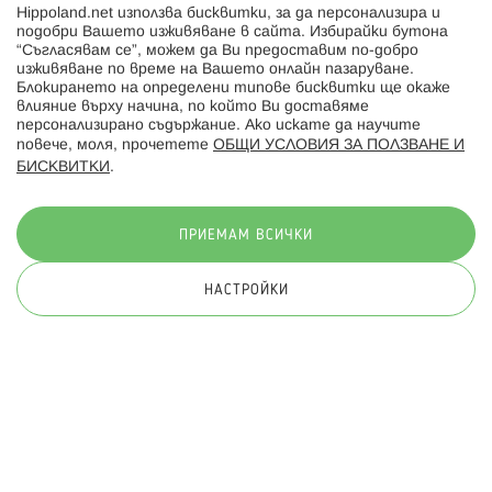
Hippoland.net използва бисквитки, за да персонализира и
Hippoland.ro
подобри Вашето изживяване в сайта. Избирайки бутона
“Съгласявам се”, можем да Ви предоставим по-добро
изживяване по време на Вашето онлайн пазаруване.
Последвайте ни:
Блокирането на определени типове бисквитки ще окаже
влияние върху начина, по който Ви доставяме
персонализирано съдържание. Ако искате да научите
повече, моля, прочетете
ОБЩИ УСЛОВИЯ ЗА ПОЛЗВАНЕ И
БИСКВИТКИ
.
Начини на плащане:
ПРИЕМАМ ВСИЧКИ
НАСТРОЙКИ
© 2026 Hippoland.net. Всички права запазени
Общи условия
Πолитика за поверителност
Карта на сайта
Онлайн магазин от