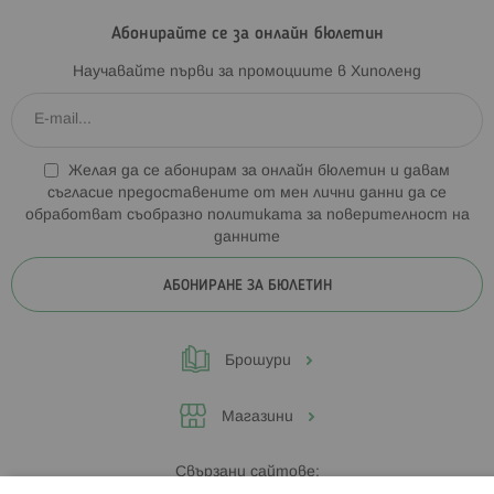
Абонирайте се за онлайн бюлетин
Научавайте първи за промоциите в Хиполенд
Желая да се абонирам за онлайн бюлетин и давам
съгласие предоставените от мен лични данни да се
обработват съобразно
политиката за поверителност на
данните
АБОНИРАНЕ ЗА БЮЛЕТИН
Брошури
Магазини
Свързани сайтове: