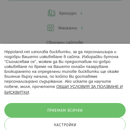
Брошури
Магазини
Свързани сайтове:
Hippoland.net използва бисквитки, за да персонализира и
Hippoland.ro
подобри Вашето изживяване в сайта. Избирайки бутона
“Съгласявам се”, можем да Ви предоставим по-добро
изживяване по време на Вашето онлайн пазаруване.
Последвайте ни:
Блокирането на определени типове бисквитки ще окаже
влияние върху начина, по който Ви доставяме
персонализирано съдържание. Ако искате да научите
повече, моля, прочетете
ОБЩИ УСЛОВИЯ ЗА ПОЛЗВАНЕ И
БИСКВИТКИ
.
Начини на плащане:
ПРИЕМАМ ВСИЧКИ
НАСТРОЙКИ
© 2026 Hippoland.net. Всички права запазени