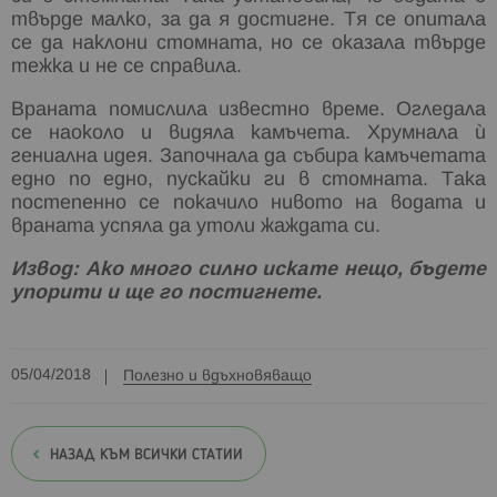
твърде малко, за да я достигне. Тя се опитала
се да наклони стомната, но се оказала твърде
тежка и не се справила.
Враната помислила известно време. Огледала
се наоколо и видяла камъчета. Хрумнала ѝ
гениална идея. Започнала да събира камъчетата
едно по едно, пускайки ги в стомната. Така
постепенно се покачило нивото на водата и
враната успяла да утоли жаждата си.
Извод: Ако много силно искате нещо, бъдете
упорити и ще го постигнете.
05/04/2018
Полезно и вдъхновяващо
НАЗАД КЪМ ВСИЧКИ СТАТИИ