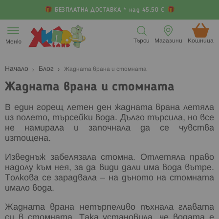
БЕЗПЛАТНА ДОСТАВКА * над 45.50 €
Прескачане
към
Търси
Магазини
Кошница (
Меню
съдържанието
Начало
Блог
Жадната врана и стомната
Жадната врана и стомната
В един горещ летен ден жадната врана летяла
из полето, търсейки вода. Дълго търсила, но все
не намирала и започнала да се чувства
изтощена.
Изведнъж забелязала стомна. Отлетяла право
надолу към нея, за да види дали има вода вътре.
Толкова се зарадвала – на дъното на стомната
имало вода.
Жадната врана нетърпеливо пъхнала главата
си в стомната. Така установила, че водата е