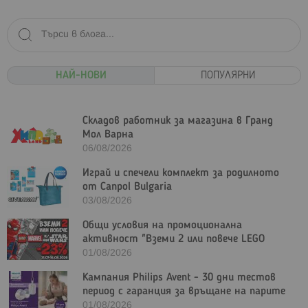
НАЙ-НОВИ
ПОПУЛЯРНИ
Складов работник за магазина в Гранд
Мол Варна
06/08/2026
Играй и спечели комплект за родилното
от Canpol Bulgaria
03/08/2026
Общи условия на промоционална
активност "Вземи 2 или повече LEGO
Marvel и/или LEGO Star Wars с - 23%"
01/08/2026
Кампания Philips Avent - 30 дни тестов
период с гаранция за връщане на парите
01/08/2026