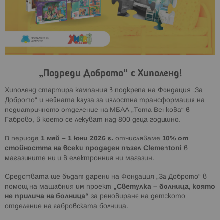
„Подреди Доброто“ с Хиполенд!
Хиполенд стартира кампания в подкрепа на Фондация „За
Доброто“ и нейната кауза за цялостна трансформация на
педиатричното отделение на МБАЛ „Тота Венкова“ в
Габрово, в което се лекуват над 800 деца годишно.
В периода
1 май – 1 юни 2026 г.
отчисляваме
10% от
стойността на всеки продаден пъзел Clementoni
в
магазините ни и в електронния ни магазин.
Средствата ще бъдат дарени на Фондация „За Доброто“ в
помощ на мащабния им проект
„Светулка – болница, която
не прилича на болница“
за реновиране на детското
отделение на габровската болница.