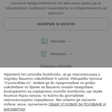
съгласие предоставените от мен лични данни да се
обработват съобразно
политиката за поверителност на
данните
АБОНИРАНЕ ЗА БЮЛЕТИН
Брошури
Магазини
Свързани сайтове:
Hippoland.net използва бисквитки, за да персонализира и
Hippoland.ro
подобри Вашето изживяване в сайта. Избирайки бутона
“Съгласявам се”, можем да Ви предоставим по-добро
изживяване по време на Вашето онлайн пазаруване.
Последвайте ни:
Блокирането на определени типове бисквитки ще окаже
влияние върху начина, по който Ви доставяме
персонализирано съдържание. Ако искате да научите
повече, моля, прочетете
ОБЩИ УСЛОВИЯ ЗА ПОЛЗВАНЕ И
БИСКВИТКИ
.