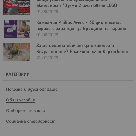
активност "Вземи 2 или повече LEGO
Marvel и/или LEGO Star Wars с - 23%"
01/08/2026
Кампания Philips Avent - 30 дни тестов
период с гаранция за връщане на парите
01/08/2026
Защо децата обичат да имитират
възрастните? Ролевите игри в детското
развитие
31/07/2026
КАТЕГОРИИ
Полезно и вдъхновяващо
Общи условия
Отворени позиции
Социална отговорност