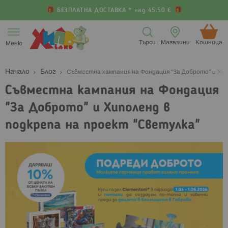
БЕЗПЛАТНА ДОСТАВКА * над 45.50 €
Прескачане
към
Търси
Магазини
Кошница (
Меню
съдържанието
Начало
Блог
Съвместна кампания на Фондация "За Доброто" и Хип
Съвместна кампания на Фондация
"За Доброто" и Хиполенд в
подкрепа на проект "Светулка"