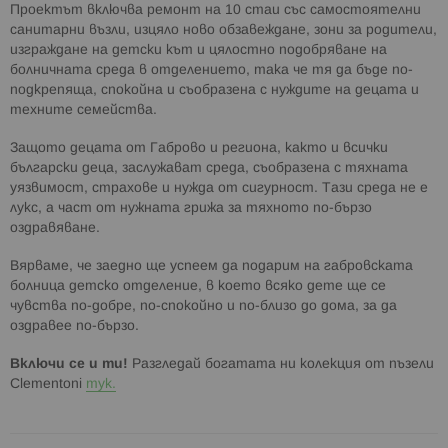
Проектът включва ремонт на 10 стаи със самостоятелни
санитарни възли, изцяло ново обзавеждане, зони за родители,
изграждане на детски кът и цялостно подобряване на
болничната среда в отделението, така че тя да бъде по-
подкрепяща, спокойна и съобразена с нуждите на децата и
техните семейства.
Защото децата от Габрово и региона, както и всички
български деца, заслужават среда, съобразена с тяхната
уязвимост, страхове и нужда от сигурност. Тази среда не е
лукс, а част от нужната грижа за тяхното по-бързо
оздравяване.
Вярваме, че заедно ще успеем да подарим на габровската
болница детско отделение, в което всяко дете ще се
чувства по-добре, по-спокойно и по-близо до дома, за да
оздравее по-бързо.
Включи се и ти!
Разгледай богатата ни колекция от пъзели
Clementoni
тук.