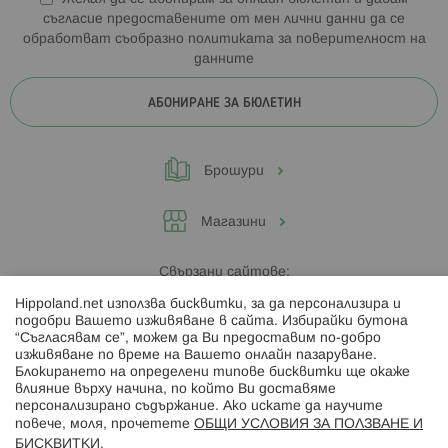
съгласие предоставените от мен лични данни да се
обработват съобразно
политиката за поверителност на
данните
АБОНИРАНЕ ЗА БЮЛЕТИН
Брошури
Магазини
Свързани сайтове:
Hippoland.net използва бисквитки, за да персонализира и
Hippoland.ro
подобри Вашето изживяване в сайта. Избирайки бутона
“Съгласявам се”, можем да Ви предоставим по-добро
изживяване по време на Вашето онлайн пазаруване.
Последвайте ни:
Блокирането на определени типове бисквитки ще окаже
влияние върху начина, по който Ви доставяме
персонализирано съдържание. Ако искате да научите
повече, моля, прочетете
ОБЩИ УСЛОВИЯ ЗА ПОЛЗВАНЕ И
БИСКВИТКИ
.