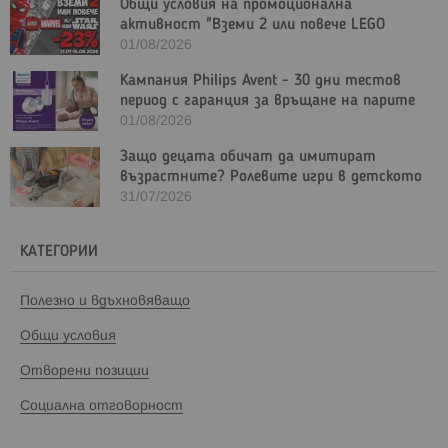
Общи условия на промоционална
активност "Вземи 2 или повече LEGO
Marvel и/или LEGO Star Wars с - 23%"
01/08/2026
Кампания Philips Avent - 30 дни тестов
период с гаранция за връщане на парите
01/08/2026
Защо децата обичат да имитират
възрастните? Ролевите игри в детското
развитие
31/07/2026
КАТЕГОРИИ
Полезно и вдъхновяващо
Общи условия
Отворени позиции
Социална отговорност