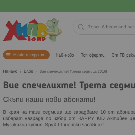
Меню продукти
Най-ново
Топ оферти
От ТВ рек
Начало
Блог
Вие спечелихте! Трета седмица 2016!
Вие спечелихте! Трета седми
Скъпи наши нови абонати!
В края на тази седмица ще зарадваме 10 от абони
изберат награда по избор от HAPPY KID Активен 
Музикална кутия, SpyX Шпионски часовник: