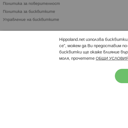
Политика за поверителност
Политика за бисквитките
Управление на бисквитките
Hippoland.net използва бисквитк
Брошури
Магазини
се”, можем да Ви предоставим по
бисквитки ще окаже влияние върх
моля, прочетете
ОБЩИ УСЛОВИЯ
Н
© 2026 Hippoland.net