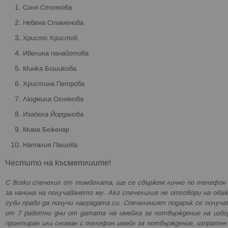
Соня Стоянова
Невена Стаменова
Христо Христов
Ивелина панайотова
Минка Бошикова
Христина Петрова
Людмила Огнянова
Изабела Йорданова
Мима Беженар
Наталия Пашова
Честито на късметлиите!
С всеки спечелил от томболата, ще се свържем лично по телефон 
за начина на получаването му. Ако спечелилия не отговори на оба
губи право да получи наградата си. Спечеленият подарък се получ
от 7 работни дни от датата на имейла за потвърждение на избор
принтиран или сниман с телефон имейл за потвърждение, изпрате