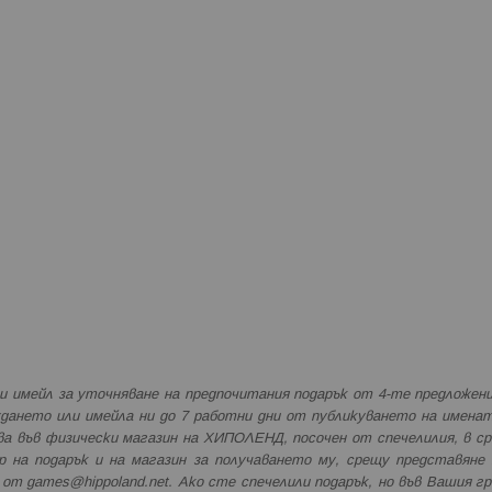
и имейл за уточняване на предпочитания подарък от 4-те предложени
ждането или имейла ни до 7 работни дни от публикуването на именат
ава във физически магазин на ХИПОЛЕНД, посочен от спечелилия, в ср
 на подарък и на магазин за получаването му, срещу представяне 
н от
games@hippoland.net
. Ако сте спечелили подарък, но във Вашия гр