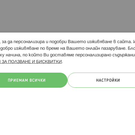
и, за да персонализира и подобри Вашето изживяване в сайта.
Свързани сайтове:
Hippoland.ro
Последвайте
-добро изживяване по време на Вашето онлайн пазаруване. Б
у начина, по който Ви доставяме персонализирано съдържани
.
 ЗА ПОЛЗВАНЕ И БИСКВИТКИ
ачини на плащане:
ПРИЕМАМ ВСИЧКИ
НАСТРОЙКИ
. Всички права запазени
Общи условия
Πолитика за поверителн
Онлайн магазин от