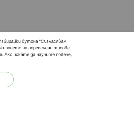
 Избирайки бутона “Съгласявам
 ни:
локирането на определени типове
е. Ако искате да научите повече,
ост
Карта на сайта