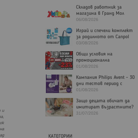
Складов работник за
магазина в Гранд Мол
Варна
06/08/2026
Играй и спечели комплект
за родилното от Canpol
Bulgaria
03/08/2026
Общи условия на
промоционална
активност "Вземи 2 или
01/08/2026
повече LEGO Marvel и/или
Кампания Philips Avent - 30
LEGO Star Wars с - 23%"
дни тестов период с
гаранция за връщане на
01/08/2026
парите
Защо децата обичат да
имитират възрастните?
 и
Ролевите игри в
31/07/2026
а,
детското развитие
ок
на
ад
КАТЕГОРИИ