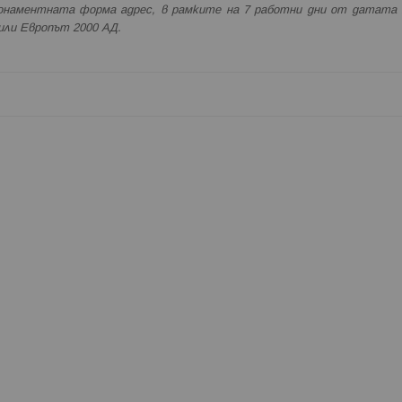
онаментната форма адрес, в рамките на 7 работни дни от датата 
 или Европът 2000 АД.