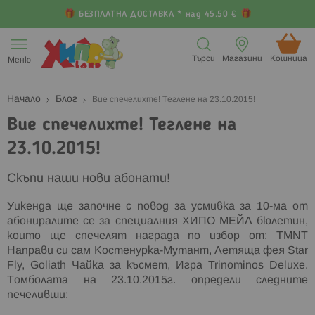
БЕЗПЛАТНА ДОСТАВКА * над 45.50 €
Прескачане
към
Търси
Магазини
Кошница (
Меню
съдържанието
Начало
Блог
Вие спечелихте! Теглене на 23.10.2015!
Вие спечелихте! Теглене на
23.10.2015!
Скъпи наши нови абонати!
Уикенда ще започне с повод за усмивка за 10-ма от
абониралите се за специалния ХИПО МЕЙЛ бюлетин,
които ще спечелят награда по избор от: TMNT
Направи си сам Костенурка-Мутант, Летяща фея Star
Fly, Goliath Чайка за късмет, Игра Trinominos Deluxe.
Томболата на 23.10.2015г. определи следните
печеливши: