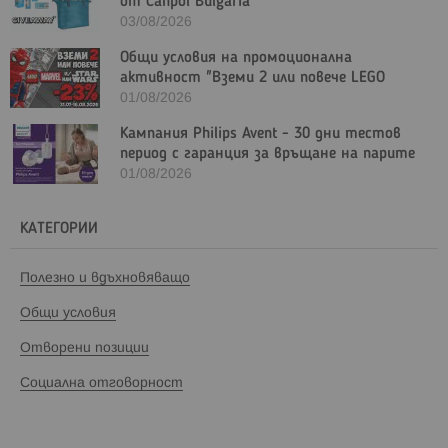
от Canpol Bulgaria
03/08/2026
Общи условия на промоционална
активност "Вземи 2 или повече LEGO
Marvel и/или LEGO Star Wars с - 23%"
01/08/2026
Кампания Philips Avent - 30 дни тестов
период с гаранция за връщане на парите
01/08/2026
КАТЕГОРИИ
Полезно и вдъхновяващо
Общи условия
Отворени позиции
Социална отговорност