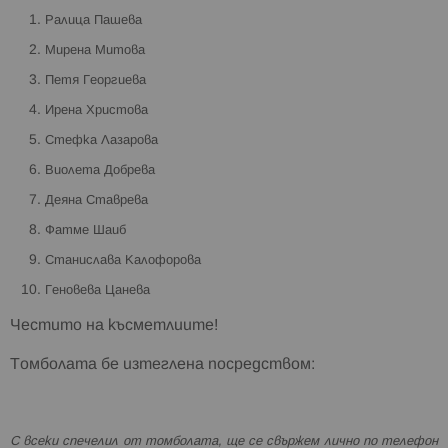
Ралица Пашева
Мирена Митова
Петя Георгиева
Ирена Христова
Стефка Лазарова
Виолета Добрева
Деяна Ставрева
Фатме Шаиб
Станислава Калофорова
Геновева Цанева
Честито на късметлиите!
Томболата бе изтеглена посредством:
С всеки спечелил от томболата, ще се свържем лично по телефон