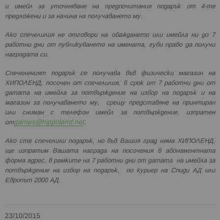
и имейл за уточняване на предпочитания подарък от 4-те
предложени и за начина на получаването му.
Ако спечелилия не отговори на обаждането или имейла ни до 7
работни дни от публикуването на имената, губи право да получи
наградата си.
Спечеленият подарък се получава във физически магазин на
ХИПОЛЕНД, посочен от спечелилия, в срок от 7 работни дни от
датата на имейла за потвърждение на избор на подарък и на
магазин за получаването му, срещу представяне на принтиран
или сниман с телефон имейл за потвърждение, изпратен
games@hippoland.net
от
.
Ако сте спечелили подарък, но във Вашия град няма ХИПОЛЕНД,
ще изпратим Вашата награда на посочения в абонаментната
форма адрес, в рамките на 7 работни дни от датата на имейла за
потвърждение на избор на подарък, по куриер на Спиди АД или
Европът 2000 АД.
23/10/2015