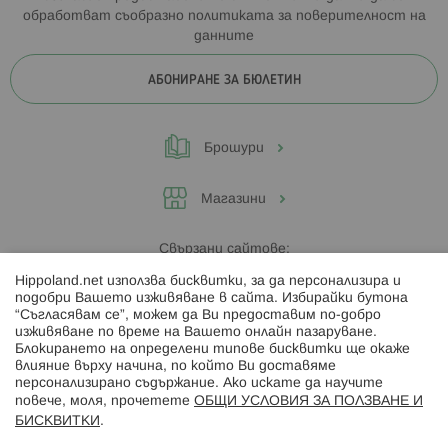
обработват съобразно
политиката за поверителност на
данните
АБОНИРАНЕ ЗА БЮЛЕТИН
Брошури
Магазини
Свързани сайтове:
Hippoland.net използва бисквитки, за да персонализира и
Hippoland.ro
подобри Вашето изживяване в сайта. Избирайки бутона
“Съгласявам се”, можем да Ви предоставим по-добро
изживяване по време на Вашето онлайн пазаруване.
Последвайте ни:
Блокирането на определени типове бисквитки ще окаже
влияние върху начина, по който Ви доставяме
персонализирано съдържание. Ако искате да научите
повече, моля, прочетете
ОБЩИ УСЛОВИЯ ЗА ПОЛЗВАНЕ И
БИСКВИТКИ
.
Начини на плащане: