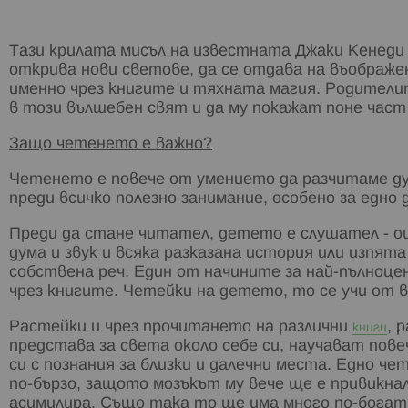
Тази крилата мисъл на известната Джаки Кенеди н
открива нови светове, да се отдава на въображе
именно чрез книгите и тяхната магия. Родители
в този вълшебен свят и да му покажат поне част
Защо четенето е важно?
Четенето е повече от умението да разчитаме дум
преди всичко полезно занимание, особено за едно 
Преди да стане читател, детето е слушател - о
дума и звук и всяка разказана история или изпят
собствена реч. Един от начините за най-пълноц
чрез книгите. Четейки на детето, то се учи от 
Растейки и чрез прочитането на различни
, 
книги
представа за света около себе си, научават пов
си с познания за близки и далечни места. Едно 
по-бързо, защото мозъкът му вече ще е привикнал
асимилира. Също така то ще има много по-богат