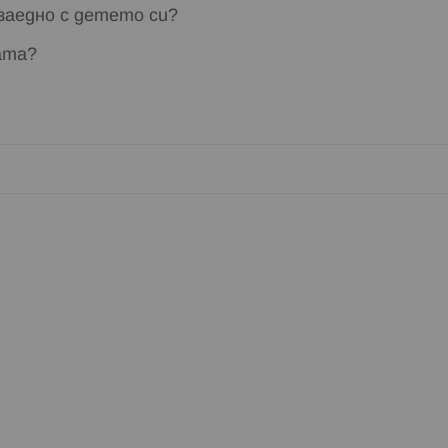
заедно с детето си?
ата?