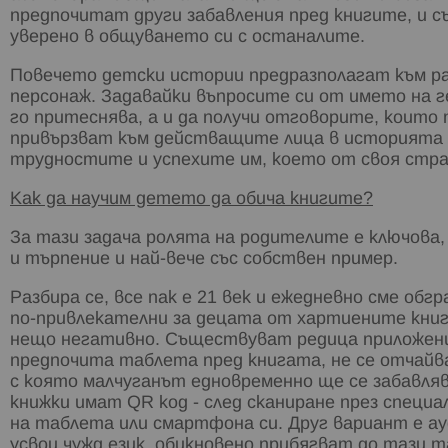
предпочитат други забавления пред книгите, и с
уверено в общуването си с останалите.
Повечето детски истории предразполагат към ра
персонаж. Задавайки въпросите си от името на ге
го притеснява, а и да получи отговорите, коит
привързват към действащите лица в историята и
трудностите и успехите им, което от своя стра
Как да научим детето да обича книгите?
За тази задача ролята на родителите е ключова, 
и търпение и най-вече със собствен пример.
Разбира се, все пак е 21 век и ежедневно сме об
по-привлекателни за децата от хартиените книг
нещо негативно. Съществуват редица приложения
предпочита таблета пред книгата, не се отчайв
с която малчуганът едновременно ще се забавля
книжки имат QR код - след сканиране през специ
на таблета или смартфона си. Друг вариант е а
усвои чужд език, обикновено прибягват до тази 