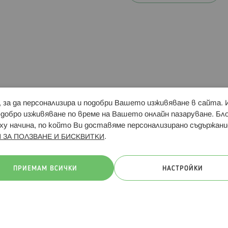
и, за да персонализира и подобри Вашето изживяване в сайта.
Свързани сайтове:
Hippoland.ro
Последвайте
-добро изживяване по време на Вашето онлайн пазаруване. Б
у начина, по който Ви доставяме персонализирано съдържани
.
 ЗА ПОЛЗВАНЕ И БИСКВИТКИ
ачини на плащане:
ПРИЕМАМ ВСИЧКИ
НАСТРОЙКИ
. Всички права запазени
Общи условия
Πолитика за поверителн
Онлайн магазин от