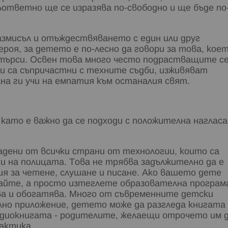
ъответно ще се изразява по-свободно и ще бъде по
змисъл и отъждествяването с един или друг
роя, за детето е по-лесно да говори за това, кое
о търси. Освен това много често подрастващите с
 са съпричастни с техните съдби, изживяват
на ги учи на емпатия към останалия свят.
като е важно да се подходи с положителна нагласа
градени от всички страни от технологии, които са
и на полицата. Това не трябва задължително да е
 за четене, слушане и писане. Ако вашето дете
айте, а просто изтеглете образователна програм
ва и обогатява. Много от съвременните детски
ално приложение, детето може да разгледа книгата
удиокнигата - родителите, желаещи отрочето им 
тактика.