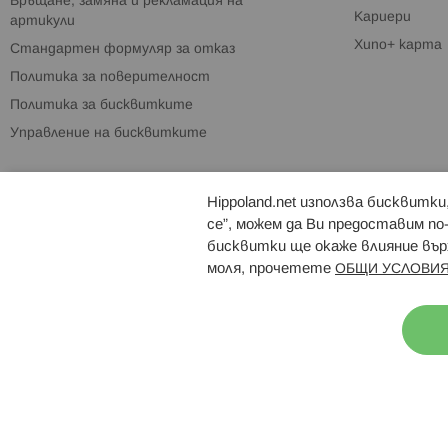
Връщане, замяна и рекламация на
Кариери
артикули
Хипо+ карта
Стандартен формуляр за отказ
Политика за поверителност
Политика за бисквитките
Управление на бисквитките
Hippoland.net използва бисквитк
Брошури
Магазини
се”, можем да Ви предоставим по
бисквитки ще окаже влияние върх
моля, прочетете
ОБЩИ УСЛОВИЯ
Н
© 2026 Hippoland.net