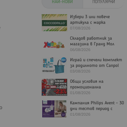
НАЙ-НОВИ
ПОПУЛЯРНИ
Избери 3 или повече
артикула с марка
е
Coccodrillo и вземи 20%
07/08/2026
отстъпка!
Складов работник за
магазина в Гранд Мол
Варна
06/08/2026
Играй и спечели комплект
за родилното от Canpol
Bulgaria
03/08/2026
Общи условия на
промоционална
активност "Вземи 2 или
01/08/2026
повече LEGO Marvel и/или
Кампания Philips Avent - 30
LEGO Star Wars с - 23%"
о
дни тестов период с
гаранция за връщане на
01/08/2026
парите