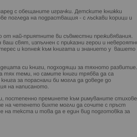
 наред с обещаните играчки. Детските книжки
ове погледа на подрастващия - с лъскави корици и
но от най-приятните ви съвместни преживявания.
 ваш свят, изпълнен с приказни герои и невероятн
терес и копнеж към книгата и знанието у вашето
 децата си книги, подходящи за тяхното развитие
а тях теми, но самите книги трябва да са
нига за пораснали би могла да доведе до
ия на написаното.
ки, постепенно преминете към римуваните стихове
еме на четенето бихте могли да сочите с пръст
не на текста и това да е един вид подготовка за