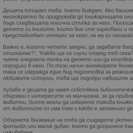
Децата копират това, което виждат. Ако вашият 
многократно ви придружава до книжарницата ил
бъде следващата логична стъпка за него. Посещ
детето си книгите, които вие сте харесвали и че
представляват интерес за него, не му ги налагай
Важно е, когато четете заедно, да задавате въп
стигнахме?”, “Какво ще се случи според теб сега
чуете гледната точка на детето или да отговор
породили в него. По този начин ангажирате вним
така се изгражда един вид подготовка за реакци
любимите истории, това ще подобри навиците з
Хубаво е децата да имат собствена библиотечка
свързани с интересите на малчугана, за да прив
животни, бихте могли да изберете такива книжки
от животните ги има там и какво е запомнило д
Обърнете внимание на това да създадете уютно
фотьойл или малък диван, което да допринесе къ
изживяване.