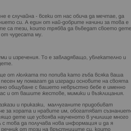
е е случайна - всеки от нас обича да мечтае, да
нието си. А един от най-добрите начини за това е
те са тези, които трябва да въведат своето дет
 от чудесата му.
и и изречения. То е завладяващо, увлекателно и
дете.
ще от люлката то попива като гъба всяка ваша
а песен му помагат да изгради основите на своята
енно общуване с вашето невръстно бебе е именно
вас и от вашите жестове, мимики и възклицания.
разкази и приказки, малчуганите придобиват
ече за хората и нравите им, обогатяват съзнаниет
четящо дете ще усвоява наученото в училище много
 с това да получава нова информация и да я
 речник от този на връстниците си, които