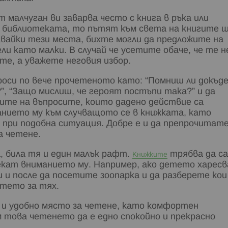
малчуган ви заварва често с книга в ръка или
и библиотеката, то пътят към света на книгите 
авайки тези места, бихте могли да предложите на
ли като малки. В случай че усетите обаче, че те н
те, а уважете неговия избор.
роси по вече прочетеното като: “Помниш ли докъд
?”, “Защо мислиш, че героят постъпи така?” и да
ите на въпросите, които дадено действие са
анието му към случващото се в книжката, като
я при подобна ситуация. Добре е и да препрочитат
а четене.
, била тя и един малък рафт.
трябва да са
Книжките
лекат вниманието му. Например, ако детето харесв
 и после да посетите зоопарка и да разберете кои
етето за тях.
 и удобно място за четене, като комфортен
м това четенето да е едно спокойно и прекрасно