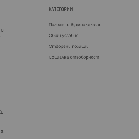
-
КАТЕГОРИИ
Полезно и вдъхновяващо
то
Общи условия
е
Отворени позиции
Социална отговорност
а,
да