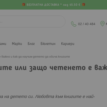
БЕЗПЛАТНА ДОСТАВКА * над 45.50 €
02 / 40 484
лами
Марки
Блог
Бюлетин
Кариери
 важно и как да научим детето да обича книгите
ите или защо четенето е важ
а на детето си. Любовта към книгите е най-