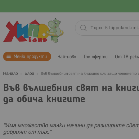
Меню продукти
Най-ново
Топ оферти
От ТВ рек
Начало
Блог
Във вълшебния свят на книгите или защо четенето е
Във вълшебния свят на книг
да обича книгите
"Има множество малки начини да разширите свет
добрият от тях."