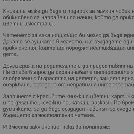
Книгата може да бъде и подарък за малкия човек
обикновено са направени по начин, който да прик
цветни илюстрации.
Четенето за лека нощ също би могло да бъде ед
Докато се гушкате в леглото, ще създадете един
приключения, които ще породят нестихващия ин
дете.
Друга грижа на родителите е да предоставят на
Не става въпрос да ограничавате интересните з
съобразени с възрастта на детето, защото една к
объркване, породено от неправилна интерпретац
Започнете с красивите книжки с цветни картин
и по-дългите и сложни приказки и разкази. По вр
думичките, за да бъде създаден навикът за следе
бъдещето самостоятелно четене.
И вместо заключение, нека ви попитаме: