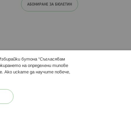
АБОНИРАНЕ ЗА БЮЛЕТИН
 Избирайки бутона “Съгласявам
 ни:
локирането на определени типове
е. Ако искате да научите повече,
ост
Карта на сайта