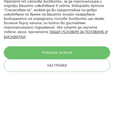
Hippoland.net използва бисквитки, за да персонализира и
Hippoland.ro
подобри Вашето изживяване в сайта. Избирайки бутона
“Съгласявам се”, можем да Ви предоставим по-добро
изживяване по време на Вашето онлайн пазаруване.
Последвайте ни:
Блокирането на определени типове бисквитки ще окаже
влияние върху начина, по който Ви доставяме
персонализирано съдържание. Ако искате да научите
повече, моля, прочетете
ОБЩИ УСЛОВИЯ ЗА ПОЛЗВАНЕ И
БИСКВИТКИ
.
Начини на плащане:
ПРИЕМАМ ВСИЧКИ
НАСТРОЙКИ
© 2026 Hippoland.net. Всички права запазени
Общи условия
Πолитика за поверителност
Карта на сайта
Онлайн магазин от