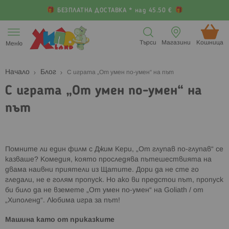
БЕЗПЛАТНА ДОСТАВКА * над 45.50 €
Прескачане
към
Търси
Магазини
Кошница (
Меню
съдържанието
Начало
Блог
С играта „От умен по-умен“ на път
С играта „От умен по-умен“ на
път
Помните ли един филм с Джим Кери, „От глупав по-глупав“ се
казваше? Комедия, която проследява пътешествията на
двама наивни приятели из Щатите. Дори да не сте го
гледали, не е голям пропуск. Но ако ви предстои път, пропуск
би било да не вземете „От умен по-умен“ на Goliath / от
„Хиполенд“. Любима игра за път!
Машина като от приказките