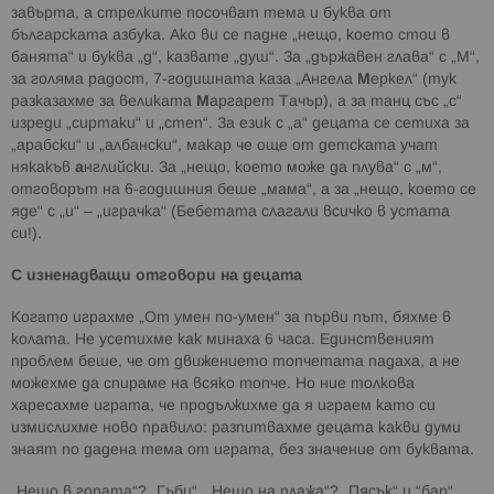
завърта, а стрелките посочват тема и буква от
българската азбука. Ако ви се падне „нещо, което стои в
банята“ и буква „д“, казвате „душ“. За „държавен глава“ с „М“,
за голяма радост, 7-годишната каза „Ангела
М
еркел“ (тук
разказахме за великата
М
аргарет Тачър), а за танц със „с“
изреди „сиртаки“ и „степ“. За език с „а“ децата се сетиха за
„арабски“ и „албански“, макар че още от детската учат
някакъв
а
нглийски. За „нещо, което може да плува“ с „м“,
отговорът на 6-годишния беше „мама“, а за „нещо, което се
яде“ с „и“ – „играчка“ (Бебетата слагали всичко в устата
си!).
С изненадващи отговори на децата
Когато играхме „От умен по-умен“ за първи път, бяхме в
колата. Не усетихме как минаха 6 часа. Единственият
проблем беше, че от движението топчетата падаха, а не
можехме да спираме на всяко топче. Но ние толкова
харесахме играта, че продължихме да я играем като си
измислихме ново правило: разпитвахме децата какви думи
знаят по дадена тема от играта, без значение от буквата.
„Нещо в гората“? „Гъби“. „Нещо на плажа“? „Пясък“ и “бар“