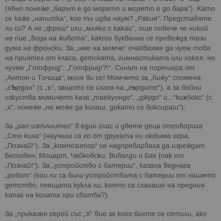
(явно понеже „барът е до морето и морето е до бара“). Като
се каже „напитка“, кое ти идва наум? „Ракия“. Представяте
ли си? А не „фреш“ или „мляко с какао“, още повече че никой
не пие „вода на живота“, както буквално се превежда тази
дума на френски. За „име на момче“ очаквахме да чуем това
на приятел от класа, детската, гимнастиката или хокея, но
чухме „Готфрид“. „Готфрид!?!“. Синът на портиера от
„Антон и Точица“, моля ви се! Момчето за „бижу“ спомена
„г
Ъ
рдан“ (с „ъ“, защото се слага на „г
ъ
рдите“), а за бойни
изкуства момичето каза „таекуондо“, „джудо“ и...“ки
х
бокс“ (с
„х“, понеже „не може да кихаш, докато се боксираш“).
За „рап изпълнител“ в един глас и двете деца отговориха
„Сто кила“ (научили са го от другата ни любима игра,
„Познай!“). За „композитор“ се надпреварваха да изреждат
Бетовен, Моцарт, Чайковски, Вивалди и Бах (пак от
„Познай!“). За „устройство с батерии“, казаха веднага
„робот“ (кои ли са били устройствата с батерии от нашето
детство, пеещата кукла ли, която се слагаше на предния
капак на колата при сватба?).
За „приказен герой със „Х“ вие за кого бихте се сетили, ако