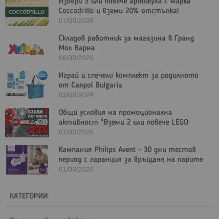
Избери 3 или повече артикула с марка
Coccodrillo и вземи 20% отстъпка!
07/08/2026
Складов работник за магазина в Гранд
Мол Варна
06/08/2026
Играй и спечели комплект за родилното
от Canpol Bulgaria
03/08/2026
Общи условия на промоционална
активност "Вземи 2 или повече LEGO
Marvel и/или LEGO Star Wars с - 23%"
01/08/2026
Кампания Philips Avent - 30 дни тестов
период с гаранция за връщане на парите
01/08/2026
КАТЕГОРИИ