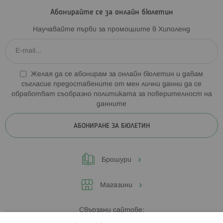
Абонирайте се за онлайн бюлетин
Научавайте първи за промоциите в Хиполенд
Желая да се абонирам за онлайн бюлетин и давам
съгласие предоставените от мен лични данни да се
обработват съобразно
политиката за поверителност на
данните
АБОНИРАНЕ ЗА БЮЛЕТИН
Брошури
Магазини
Свързани сайтове: