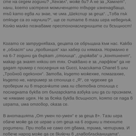
сте на седем години? „Хензел“, може би? А не за „Хамлет“,
нали, което изстреля момиченцето твърде изненадващо,
тъй като едва ли знае, че има „Шекспир за деца“. „Това пък
откъде са го научили?“, ще се питате в тази игра неведнъж.
Колко малко познаваме престолонаследниците си всъщност!
Когато се затрудняваха, децата се обръщаха към нас. Какво
е „област“ или „провинция“ хал хабер си нямаха. Нормално е
на 6-7 години да бъркат „столица“, „държава“ и „континент“,
макар да знаят някои от тях. Очаквано е за „парфюм“ да не
дадат пример с последния на Gucci, класиката Chanel 5 или
„Тройной одеколон“. Затова, където можехме, помагахме,
където не, например за столица с „Я“, се чудехме да
проверим ли в търсачките има ли световна столица с
последната буква от българската азбука или да си признаем,
че нямаме идея. Не за всяка буква всъщност, която се пада в
играта, има отговор, оказа се.
В анотацията „От умен по-умен“ е за деца 8+. Тази игра
обаче може да се играе и от деца на 6 години и техните
родители. При това не само от двама, трима, четирима. И
повече народ може да се включи в „главоблъсканицата“.