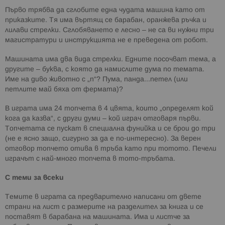
Първо трябва да сглобите една чудата машина като от
приказките. Тя има въртящ се барабан, оранжева ръчка и
лилави стрелки. Сглобяването е лесно – не са ви нужни три
магистратури и инструкцията не е преведена от робот.
Машината има два вида стрелки. Едните посочват тема, а
другите – буква, с която да намислите дума по темата.
Име на диво животно с „п“? Пума, панда...петел (или
петлите май бяха от фермата)?
В играта има 24 топчета в 4 цвята, които „определят кой
кога да казва“, с други думи – кой играч отговаря първи.
Топчетата се пускат в специална фунийка и се брои до три
(не е ясно защо, сигурно за да е по-интересно). За верен
отговор топчето отива в тръба като при тотото. Печели
играчът с най-много топчета в тото-тръбата.
С теми за всеки
Темите в играта са предварително написани от двете
страни на лист с размерите на разделител за книга и се
поставят в барабана на машината. Има и листче за