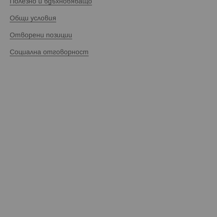
Полезно и вдъхновяващо
Общи условия
Отворени позиции
Социална отговорност