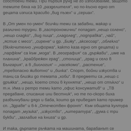
собствени теми. При първия рунд не го използвахме, защото
темите бяха на 10 „разделителя“, но по-късно едно от
децата изписа красиво „вид пъзел“ и „сериал“.
В „От умен по-умен“ всички теми са забавни, макар и
различно трудни. В „гастрономични“ попадат „нещо солено“,
„нещо сладко“, „вид пица“, „сладолед“, „подправка“, „чай“,
„ястие с месо“, „сирене“ и др. „Бижу“, „аксесоар“, „облекло“
(включително „униформа“, както каза едно от децата) и
„парфюм“ са към „мода“. В „география“ са „държави“, „име на
планина“, „крайбрежен град“, „столица“, „град и село в
България“, а в „биология“ – „насекомо“, „растение“,
„тревопасно животно“ и „билка“. Спорт, бойни изкуства и
танц са близки до темата „хоби“. В предмети са „нещо с
дръжка“, „нещо, което стои в кухнята“, „нещо от стъкло“ и
т.н. Има и ретро теми като „офис консуматив“ и „ТВ
предаване, списание или вестник“, но те по-скоро биха
развълнували дядо и баба, които да приведат като пример
сп. „Здраве“ и в-к „Отечествен фронт“. Към общата култура
попадат „музика“, „изкуство“, „литература“, „дума с три
букви“, „заглавие на книга“ и др.
И така, дърпате ръчката на машината, барабанът се