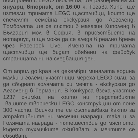
построено с LEGO блокчета, ще разберем на
31
януари, вторник, от 16:00
ч. Тогава Хипо ще
изтегли тримата LEGO щастливци, които ще
спечелят семейна екскурзия до Леголенд.
Томболата ще се състои в магазин Хиполенд в
България мол в София, в присъствието на
нотариус, и ще може да се гледа в реално време
чрез Facebook Live. Имената на тримата
щастливци ще бъдат обявени на фейсбук
страницата ни на следващия ден.
От април до края на декември миналата година
малки и големи участници мереха LEGO сили, за
да сбъднат голямата си мечта - екскурзия до
Леголенд в Германия. В конкурса взеха участие
1237 снимки, на които ни представихте
вашите творчески LEGO конструкции от поне
300 части. Всички те се състезаваха както за
атрактивните ни месечни награди, така и за
Голямата награда - пътешествие до мястото,
където тухличките оживяват, а мечтите се
сбъдват.