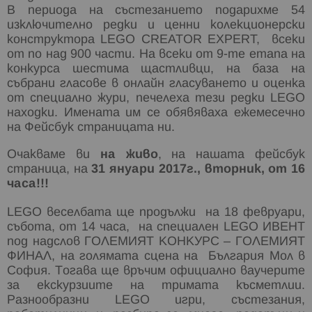
В периода на състезанието подарихме 54
изключително редки и ценни колекционерски
конструктора LEGO CREATOR EXPERT, всеки
от по над 900 части. На всеки от 9-те етапа на
конкурса шестима щастливци, на база на
събрани гласове в онлайн гласуването и оценка
от специално жури, печелеха тези редки LEGO
находки. Имената им се обявяваха ежемесечно
на Фейсбук страницата ни.
Очакваме ви
на живо
, на нашата фейсбук
страница, на
31 януари 2017г., вторник, от 16
часа!!!
LEGO веселбата ще продължи на 18 февруари,
събота, от 14 часа, на специален LEGO ИВЕНТ
под надслов ГОЛЕМИЯТ КОНКУРС – ГОЛЕМИЯТ
ФИНАЛ, на голямата сцена на България Мол в
София. Тогава ще връчим официално ваучерите
за екскурзиите на тримата късметлии.
Разнообразни LEGO игри, състезания,