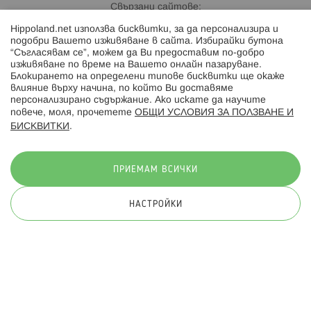
Свързани сайтове:
Hippoland.net използва бисквитки, за да персонализира и
Hippoland.ro
подобри Вашето изживяване в сайта. Избирайки бутона
“Съгласявам се”, можем да Ви предоставим по-добро
изживяване по време на Вашето онлайн пазаруване.
Последвайте ни:
Блокирането на определени типове бисквитки ще окаже
влияние върху начина, по който Ви доставяме
персонализирано съдържание. Ако искате да научите
повече, моля, прочетете
ОБЩИ УСЛОВИЯ ЗА ПОЛЗВАНЕ И
БИСКВИТКИ
.
Начини на плащане:
ПРИЕМАМ ВСИЧКИ
НАСТРОЙКИ
© 2026 Hippoland.net. Всички права запазени
Общи условия
Πолитика за поверителност
Карта на сайта
Онлайн магазин от