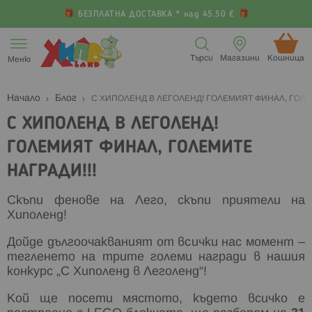
БЕЗПЛАТНА ДОСТАВКА * над 45.50 €
Прескачане
към
Търси
Магазини
Кошница (
Меню
съдържанието
Начало
Блог
С ХИПОЛЕНД В ЛЕГОЛЕНД! ГОЛЕМИЯТ ФИНАЛ, ГОЛЕ
С ХИПОЛЕНД В ЛЕГОЛЕНД!
ГОЛЕМИЯТ ФИНАЛ, ГОЛЕМИТЕ
НАГРАДИ!!!
Скъпи фенове на Лего, скъпи приятели на
Хиполенд!
Дойде дългоочакваният от всички нас момент –
тегленето на трите големи награди в нашия
конкурс „С Хиполенд в Леголенд“!
Кой ще посети мястото, където всичко е