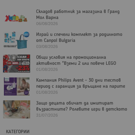
Складов работник за магазина в Гранд
Мол Варна
06/08/2026
Играй и спечели комплект за родилното
от Canpol Bulgaria
03/08/2026
Общи условия на промоционална
активност "Вземи 2 или повече LEGO
Marvel и/или LEGO Star Wars с - 23%"
01/08/2026
Кампания Philips Avent - 30 дни тестов
период с гаранция за връщане на парите
01/08/2026
Защо децата обичат да имитират
възрастните? Ролевите игри в детското
развитие
31/07/2026
КАТЕГОРИИ