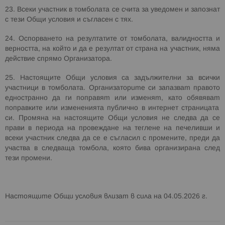
23. Всеки участник в томболата се счита за уведомен и запознат
с тези Общи условия и съгласен с тях.
24. Оспорването на резултатите от томболата, валидността и
верността
,
на който и да е резултат от страна на участник
,
няма
действие спрямо Организатора.
25. Настоящите Общи условия са задължителни за всички
участници в томболата. Организатор
ите
си запазва
т
правото
едностранно да ги поправя
т
или изменя
т
, като обявяв
ат
поправките или измененията публично в интернет страницата
си. Промяна на настоящите Общи условия не следва да се
прави в периода на провеждане на теглене на печеливши и
всеки участник следва да се е съгласил с промените, преди да
участва в следваща томбола, която бива организирана след
тези промени.
Настоящите Общи условия влизат в сила на 04.05.2026 г.