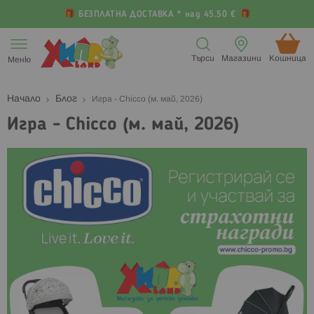
БЕЗПЛАТНА ДОСТАВКА * над 45.50 €
Прескачане
към
Търси
Магазини
Кошница (
Меню
съдържанието
Начало
Блог
Игра - Chicco (м. май, 2026)
Игра - Chicco (м. май, 2026)