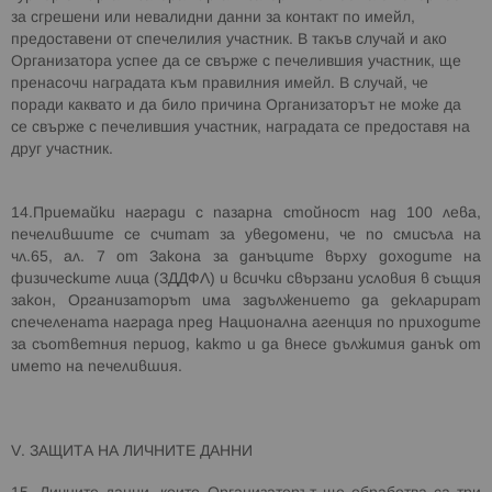
за сгрешени или невалидни данни за контакт по имейл,
предоставени от спечелилия участник. В такъв случай и ако
Организатор
а
успее да се свърже с печелившия участник, ще
пренасоч
и
наградата към правилния имейл. В случай, че
поради каквато и да било причина Организаторът не мо
же
да
се свърже с печелившия участник, наградата се предоставя на
друг участник.
14.Приемайки награди с пазарна стойност над 100 лева,
печелившите се считат за уведомени, че по смисъла на
чл.65, ал. 7 от Закона за данъците върху доходите на
физическите лица (ЗДДФЛ) и всички свързани условия в същия
закон, Организаторът има задължението да декларират
спечелената награда пред Национална агенция по приходите
за съответния период, както и да внесе дължимия данък от
името на печелившия.
V
. ЗАЩИТА НА ЛИЧНИТЕ ДАННИ