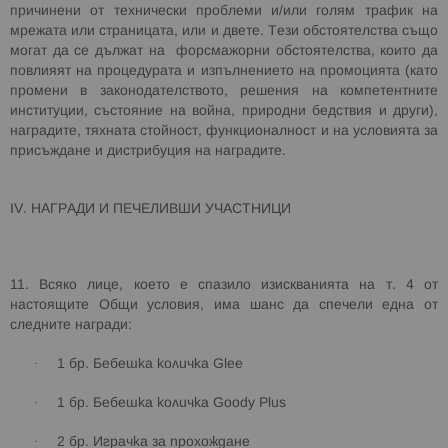
причинени от технически проблеми и/или голям трафик на
мрежата или страницата, или и двете. Тези обстоятелства също
могат да се дължат
на
форсмажорни обстоятелства, които да
повлияят на процедурата и изпълнението на промоцията (като
промени в законодателството, решения на компетентните
институции, състояние на война, природни бедствия и други),
наградите, тяхната стойност, функционалност и на условията за
присъждане и дистрибуция на наградите.
IV
. НАГРАДИ И ПЕЧЕЛИВШИ УЧАСТНИЦИ
11. Всяко лице, което е спазило изискванията на т. 4 от
настоящите Общи условия, има шанс да спечели една от
следните награди:
·
1
бр.
Бебешка
колич
ка
Glee
·
1
бр. Бебешка количка
Goody
Plus
·
2
бр. Играчка за прохождане