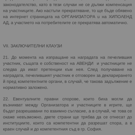
законодателство, като в тези случаи не се дължи компенсация
на участниците. Ако настъпи прекратяване, то ще бъде обявено
на интернет страницата на
ОРГАНИЗАТОРА и на ХИПОЛЕНД
АД
, а участието на потребителите се прекратява автоматично.
VII
. ЗАКЛЮЧИТЕЛНИ КЛАУЗИ
21. До момента на изпращане на наградата на печелившия
участник, същата е собственост на
АВЕНДИ
и участниците не
следва да имат претенции към нея. След получаване на
наградата, печелившият участник е отговорен за декларирането
й пред компетентните органи, в случай, че такова задължение е
нормативно заложено.
22. Евентуалните правни спорове, които биха могли да
възникват между Организатора и участниците в игрите, ще
бъдат разрешавани по взаимно съгласие, а в случай, че това се
окаже невъзможно, двете страни ще трябва да се отнесат до
институциите, които са компетентни да разрешат спора, а в
краен случай и до компетентния съд в гр. София.