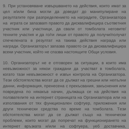
9. При установяване извършването на действия, които имат за
цел и/или биха могли да доведат до манипулиране на
резултатите при разпределението на наградите, Организат
ора
на
играта си запазва
т
правото да дисквалифицира съответния
участник или участници, да свали от томболата неговите/
техните участия и да го/ги лиши от правото да получи/получат
спечелената в резултат на такива действия награда или
награди. Организаторът запазва правото си да дисквалифицира
всеки участник, който не спазва настоящите Общи условия.
10. Организаторът не е
отговорен за ситуации, в които има
невъзможност за някои граждани да участват в томболата,
когато тази невъзможност е извън контрола на Организатор
а.
Тези обстоятелства могат да се дължат на грешни или непълни
данни, информация, пренесена с прекъсвания, закъснения или
повредена по някакъв начин, дължаща се на действия на
ползвателите на интернет страницата на Органи
затора
или на
използвания от тях функционален софтуер, приложения или
други технически средства по време на томболата. Тези
обстоятелства могат да се дължат също на технически
проблеми, които могат да попречат на функционирането на
интернет връзката и/или на софтуера, уеб доставчика,