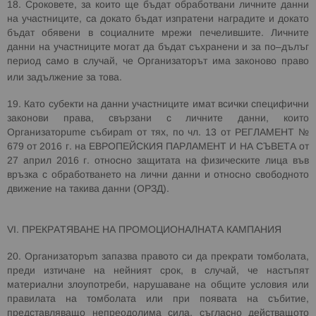
18. Сроковете, за които ще бъдат обработвани личните данни
на участниците, са докато бъдат изпратени наградите и докато
бъдат обявени в социалните мрежи печелившите. Личните
данни на участниците могат да бъдат съхранени и за по–дълъг
период само в случай, че Организаторът има законово право
или задължение за това.
19. Като субекти на данни участниците имат всички специфични
законови права, свързани с личните данни, които
Организатор
ите
събира
т
от тях, по чл. 13 от РЕГЛАМЕНТ №
679 от 2016 г. на ЕВРОПЕЙСКИЯ ПАРЛАМЕНТ И НА СЪВЕТА от
27 април 2016 г. относно защитата на физическите лица във
връзка с обработването на лични данни и относно свободното
движение на такива данни (ОРЗД).
VI
. ПРЕКРАТЯВАНЕ НА ПРОМОЦИОНАЛНАТА КАМПАНИЯ
20. Организатор
ът
запазва правото си да прекрати
томболата,
преди изтичане на нейният срок, в случай, че настъпят
материални злоупотреби, нарушаване на общите условия или
правилата на томболата или при появата на събитие,
представляващо непреодолима сила, съгласно действащото