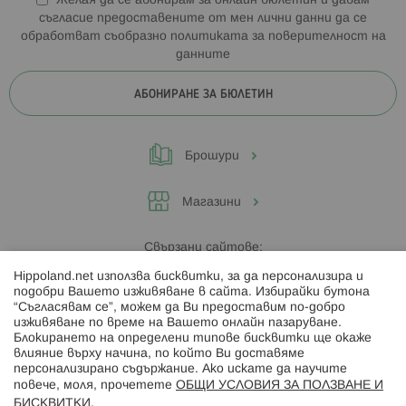
Желая да се абонирам за онлайн бюлетин и давам
съгласие предоставените от мен лични данни да се
обработват съобразно
политиката за поверителност на
данните
АБОНИРАНЕ ЗА БЮЛЕТИН
Брошури
Магазини
Свързани сайтове:
Hippoland.net използва бисквитки, за да персонализира и
Hippoland.ro
подобри Вашето изживяване в сайта. Избирайки бутона
“Съгласявам се”, можем да Ви предоставим по-добро
изживяване по време на Вашето онлайн пазаруване.
Последвайте ни:
Блокирането на определени типове бисквитки ще окаже
влияние върху начина, по който Ви доставяме
персонализирано съдържание. Ако искате да научите
повече, моля, прочетете
ОБЩИ УСЛОВИЯ ЗА ПОЛЗВАНЕ И
БИСКВИТКИ
.