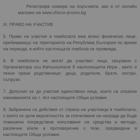
·
Регистрира номера на поръчката, ако е от онлайн
магазин на
www
.
chicco
-
promo
.
bg
І
II
. ПРАВО НА УЧАСТИЕ
5. Право на участие в томболата има всяко физическо лице,
пребиваващо на територията на Република България по време
на периода, в който настоящата томбола се провежда.
6. В томболата не могат да участват лица, свързани с
Организатор
а или Изпълнителя в настоящата Игра
, както и
техни преки родственици: деца, родители, братя, сестри,
съпрузи.
7. Допускат се до участие единствено лица, които са спазили
изискванията на т. 4от настоящите Общи условия.
8. Забранени са действия от страна на участници в томболата,
с които се цели вероятността за спечелване на награда да бъде
повишена посредством използване на средства и методи,
различни и/или в противоречие с тези, предвидени в
настоящите Общи условия.