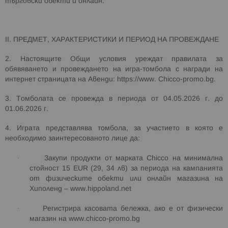
търговски обекти и онлайн.
II
. ПРЕДМЕТ, ХАРАКТЕРИСТИКИ И ПЕРИОД НА ПРОВЕЖДАНЕ
2. Настоящите Общи условия уреждат правилата за
обявяването и провеждането на игра-томбола с награди на
интернет страницата на
Авенди
:
https
://
www
.
Chicco
-
promo
.
bg
.
3. Томболата се провежда в периода от
04.05.202
6
г. до
01.
0
6.202
6
г.
4. Играта представлява томбола, за участието в която е
необходимо заинтересованото лице да:
·
Закупи продукти от марката
Chicco
на минимална
стойност
15
EUR
(29, 34
лв
) за периода на кампанията
от физическите обекти или онлайн магазина на
Хиполенд –
www
.
hippoland
.
net
·
Регистрира касова
та
бележка, ако е от физически
магазин
на
www
.
chicco
-
promo
.
bg