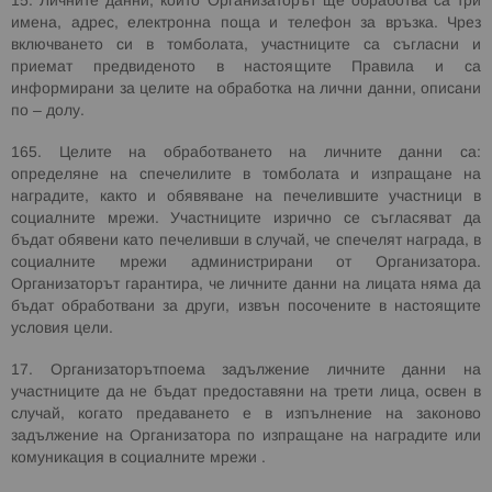
15. Личните данни, които Организаторът ще обработва са три
имена, адрес, електронна поща и телефон за връзка. Чрез
включването си в томболата, участниците са съгласни и
приемат предвиденото в настоящите Правила и са
информирани за целите на обработка на лични данни, описани
по – долу.
165. Целите на обработването на личните данни са:
определяне на спечелилите в томболата и изпращане на
наградите, както и обявяване на печелившите участници в
социалните мрежи. Участниците изрично се съгласяват да
бъдат обявени като печеливши в случай, че спечелят награда, в
социалните мрежи администрирани от Организатора.
Организаторът гарантира, че личните данни на лицата няма да
бъдат обработвани за други, извън посочените в настоящите
условия цели.
17. Организаторътпоема задължение личните данни на
участниците да не бъдат предоставяни на трети лица, освен в
случай, когато предаването е в изпълнение на законово
задължение на Организатора по изпращане на наградите или
комуникация в социалните мрежи .