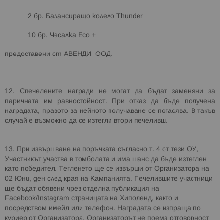
·
2 бр. Балансиращо
колело
Thunder
·
10
бр. Чесалка
Eco +
предоставени о
т АВЕНДИ
ООД
.
12. Спечелените награди не могат да бъдат заменяни за
паричната им равностойност. При отказ да бъде получена
наградата, правото за нейното получаване се погасява. В такъв
случай е възможно да се изтегли втори печеливш.
13. При извършване на поръчката съгласно т. 4 от тези ОУ,
Участникът участва в томболата и има шанс да бъде изтеглен
като победител. Тегленето ще се извърши от Организатор
а на
02 Юни, ден сл
ед края на
К
ампанията.
Печелившите участници
ще бъдат обявени чрез отделна публикация на
Facebook/Instagram страницата на Хиполенд, както и
посредством имейл или телефон. Наградата се изпраща по
куриер от Организатора. Организаторът не поема отговорност