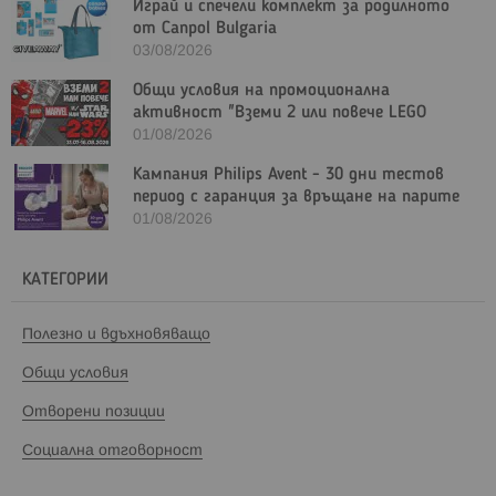
Играй и спечели комплект за родилното
от Canpol Bulgaria
03/08/2026
Общи условия на промоционална
активност "Вземи 2 или повече LEGO
Marvel и/или LEGO Star Wars с - 23%"
01/08/2026
Кампания Philips Avent - 30 дни тестов
период с гаранция за връщане на парите
01/08/2026
КАТЕГОРИИ
Полезно и вдъхновяващо
Общи условия
Отворени позиции
Социална отговорност