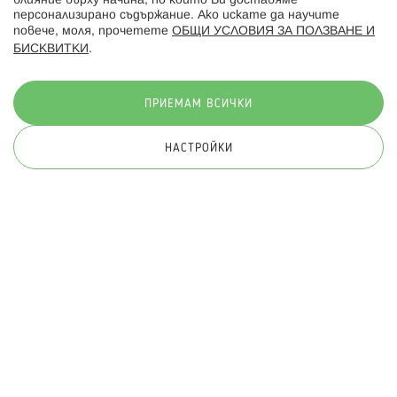
влияние върху начина, по който Ви доставяме
персонализирано съдържание. Ако искате да научите
повече, моля, прочетете
ОБЩИ УСЛОВИЯ ЗА ПОЛЗВАНЕ И
БИСКВИТКИ
.
Начини на плащане:
ПРИЕМАМ ВСИЧКИ
НАСТРОЙКИ
© 2026 Hippoland.net. Всички права запазени
Общи условия
Πолитика за поверителност
Карта на сайта
Онлайн магазин от