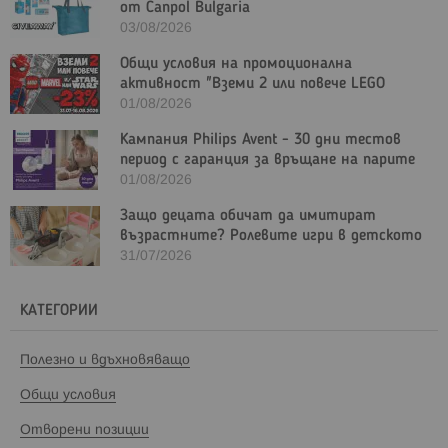
от Canpol Bulgaria
03/08/2026
Общи условия на промоционална
активност "Вземи 2 или повече LEGO
Marvel и/или LEGO Star Wars с - 23%"
01/08/2026
Кампания Philips Avent - 30 дни тестов
период с гаранция за връщане на парите
01/08/2026
Защо децата обичат да имитират
възрастните? Ролевите игри в детското
развитие
31/07/2026
КАТЕГОРИИ
Полезно и вдъхновяващо
Общи условия
Отворени позиции