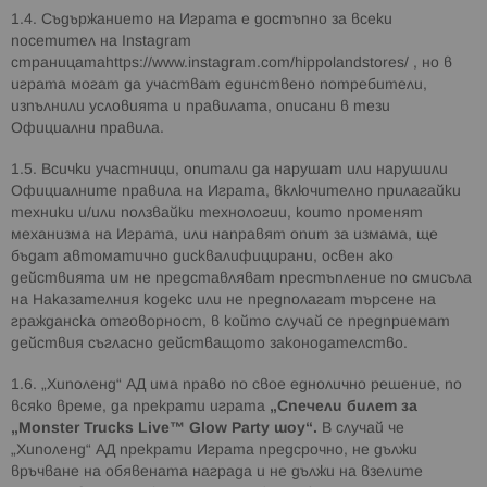
1.4. Съдържанието на Играта е достъпно за всеки
посетител на Instagram
страницатаhttps://www.instagram.com/hippolandstores/ , но в
играта могат да участват единствено потребители,
изпълнили условията и правилата, описани в тези
Официални правила.
1.5. Всички участници, опитали да нарушат или нарушили
Официалните правила на Играта, включително прилагайки
техники и/или ползвайки технологии, които променят
механизма на Играта, или направят опит за измама, ще
бъдат автоматично дисквалифицирани, освен ако
действията им не представляват престъпление по смисъла
на Наказателния кодекс или не предполагат търсене на
гражданска отговорност, в който случай се предприемат
действия съгласно действащото законодателство.
1.6. „Хиполенд“ АД има право по свое еднолично решение, по
всяко време, да прекрати играта
„Спечели билет за
„
Monster Trucks Live™ Glow Party
шоу“.
В случай че
„Хиполенд“ АД прекрати Играта предсрочно, не дължи
връчване на обявената награда и не дължи на взелите