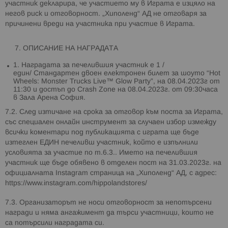
участник декларира, че участието му в Играта е изцяло на
негов риск и отговорност. „Хиполенд“ АД не отговаря за
причинени вреди на участника при участие в Играта.
ОПИСАНИЕ НА НАГРАДАТА
1. Наградата за печелившия участник е 1 /
един/ Стандартен двоен електронен билет за шоуто “Hot
Wheels: Monster Trucks Live™ Glow Party”, на 08.04.2023г от
11:30 и достъп до Crash Zone на 08.04.2023г. от 09:30часа
в Зала Арена София.
7.2. След изтичане на срокa за отговор към поста за Играта,
със специален онлайн инструмент за случаен избор измежду
всички коментари под публикацията с играта ще бъде
изтеглен ЕДИН печеливш участник, който е изпълнили
условията за участие по т.6.3.. Името на печелившия
участник ще бъде обявено в отделен пост на 31.03.2023г. на
официалната Instagram страница на „Хиполенд“ АД, с адрес:
https://www.instagram.com/hippolandstores/
7.3. Организаторът не носи отговорност за непотърсени
награди и няма ангажимент да търси участници, които не
са потърсили наградата си.