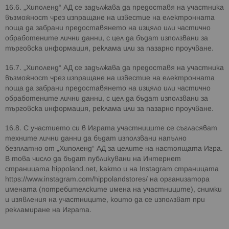
16.6. „Хиполенд“ АД се задължава да предоставя на участника
възможност чрез изпращане на известие на електронната
поща да забрани предоставянето на изцяло или частично
обработените лични данни, с цел да бъдат използвани за
търговска информация, реклама или за пазарно проучване.
16.7. „Хиполенд“ АД се задължава да предоставя на участника
възможност чрез изпращане на известие на електронната
поща да забрани предоставянето на изцяло или частично
обработените лични данни, с цел да бъдат използвани за
търговска информация, реклама или за пазарно проучване.
16.8. С участието си в Играта участниците се съгласяват
техните лични данни да бъдат използвани напълно
безплатно от „Хиполенд“ АД за целите на настоящата Игра.
В това число да бъдат публикувани на Интернет
страницата hippoland.net, както и на Instagram страницата
https://www.instagram.com/hippolandstores/ на организатора
имената (потребителските имена на участниците), снимки
и изявления на участниците, които да се използват при
рекламиране на Играта.