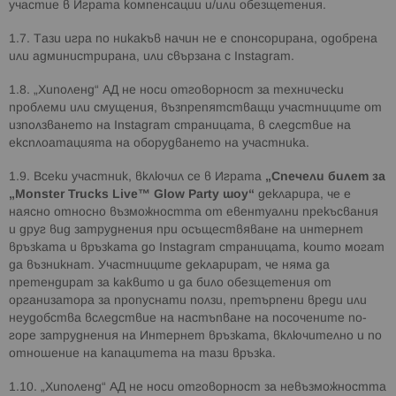
участие в Играта компенсации и/или обезщетения.
1.7. Тази игра по никакъв начин не е спонсорирана, одобрена
или администрирана, или свързана с Instagram.
1.8. „Хиполенд“ АД не носи отговорност за технически
проблеми или смущения, възпрепятстващи участниците от
използването на Instagram страницата, в следствие на
експлоатацията на оборудването на участника.
1.9. Всеки участник, включил се в Играта
„Спечели билет за
„
Monster Trucks Live™ Glow Party
шоу“
декларира, че е
наясно относно възможността от евентуални прекъсвания
и друг вид затруднения при осъществяване на интернет
връзката и връзката до Instagram страницата, които могат
да възникнат. Участниците декларират, че няма да
претендират за каквито и да било обезщетения от
организатора за пропуснати ползи, претърпени вреди или
неудобства вследствие на настъпване на посочените по-
горе затруднения на Интернет връзката, включително и по
отношение на капацитета на тази връзка.
1.10. „Хиполенд“ АД не носи отговорност за невъзможността