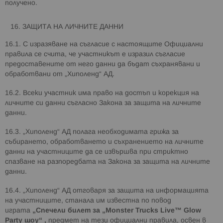
получено.
ЗАЩИТА НА ЛИЧНИТЕ ДАННИ
16.1. С изразяване на съгласие с настоящите Официални
правила се счита, че участникът е изразил съгласие
предоставените от него данни да бъдат съхранявани и
обработвани от „Хиполенд“ АД.
16.2. Всеки участник има право на достъп и корекция на
личните си данни съгласно Закона за защита на личните
данни.
16.3. „Хиполенд“ АД полага необходимата грижа за
събирането, обработването и съхранението на личните
данни на участниците да се извършва при стриктно
спазване на разпоредбата на Закона за защита на личните
данни.
16.4. „Хиполенд“ АД отговаря за защита на информацията
на участниците, станала им известна по повод
играта
„Спечели билет за „
Monster Trucks Live™ Glow
Party
шоу“
,
предмет на тези официални правила, освен в