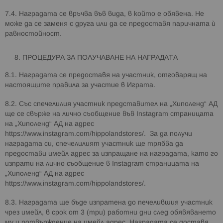
7.4. Наградата се връчва във вида, в който е обявена. Не
може да се заменя с друга или да се предоставя паричната ѝ
равностойност.
ПРОЦЕДУРА ЗА ПОЛУЧАВАНЕ НА НАГРАДАТА
8.1. Наградата се предоставя на участник, отговарящ на
настоящите правила за участие в Играта.
8.2. Със спечелилия участник представител на „Хиполенд“ АД
ще се свърже на лично съобщение във Instagram страницата
на „Хиполенд“ АД на адрес
https://www.instagram.com/hippolandstores/. За да получи
наградата си, спечелилият участник ще трябва да
предостави имейл адрес за изпращане на наградата, като го
изпрати на лично съобщение в Instagram страницата на
„Хиполенд“ АД на адрес
https://www.instagram.com/hippolandstores/.
8.3. Наградата ще бъде изпратена до печелившия участник
чрез имейл, в срок от 3 (три) работни дни след обявяването
му и потвърждение на имейл адрес. Наградата се доставя