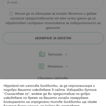
Желая да се абонирам за онлайн бюлетин и давам
съгласие предоставените от мен лични данни да се
обработват съобразно
политиката за поверителност на
данните
АБОНИРАНЕ ЗА БЮЛЕТИН
Брошури
Магазини
Свързани сайтове:
Hippoland.net използва бисквитки, за да персонализира и
Hippoland.ro
подобри Вашето изживяване в сайта. Избирайки бутона
“Съгласявам се”, можем да Ви предоставим по-добро
изживяване по време на Вашето онлайн пазаруване.
Последвайте ни:
Блокирането на определени типове бисквитки ще окаже