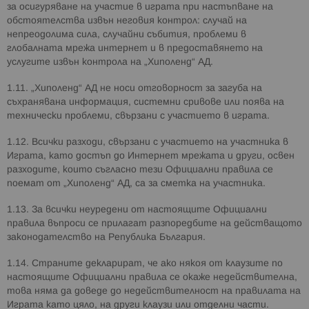
за осигуряване на участие в играта при настъпване на
обстоятелства извън неговия контрол: случай на
непреодолима сила, случайни събития, проблеми в
глобалната мрежа интернет и в предоставянето на
услугите извън контрола на „Хиполенд“ АД.
1.11. „Хиполенд“ АД не носи отговорност за загуба на
съхранявана информация, системни сривове или поява на
технически проблеми, свързани с участието в играта.
1.12. Всички разходи, свързани с участието на участника в
Играта, като достъп до Интернет мрежата и други, освен
разходите, които съгласно тези Официални правила се
поемат от „Хиполенд“ АД, са за сметка на участника.
1.13. За всички неуредени от настоящите Официални
правила въпроси се прилагат разпоредбите на действащото
законодателство на Република България.
1.14. Страните декларират, че ако някоя от клаузите по
настоящите Официални правила се окаже недействителна,
това няма да доведе до недействителност на правилата на
Играта като цяло, на други клаузи или отделни части.