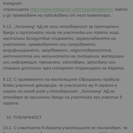
Instagram
страницата
https://www.instagram.com/hippolandstores/
, както
и до премахване на публикувани от него коментари.
9.12. „Хиполенд“ АД не носи отговорност за претърпени
вреди и пропуснати ползи на участника или трети лица,
настъпили вследствие спирането, ограничаването на
участието, премахването или изтриването,
модифицирането, загубването, недостоверността,
неточността или непълнотата на съобщения, материали
или информация, пренасяни, използвани, записвани или
станали достъпни чрез интернет страницата на Играта.
9.13. С приемането на настоящите Официални правила
всеки участник декларира, че участието му в играта е
изцяло на негов риск и отговорност. „Хиполенд“ АД не
отговаря за причинени вреди на участника при участие в
играта.
ПУБЛИЧНОСТ
10.1. С участието в Играта участниците се съгласяват, че