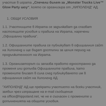
участие в играта
„Спечели билет за „
Monster Trucks Live™
Glow Party
шоу“
, която се организира от „ХИПОЛЕНД“ АД.
ОБЩИ УСЛОВИЯ
1.1. Участниците в Играта се задължават да спазват
настоящите условия и правила на Играта, наречени
„Официални правила“.
1.2. Официалните правила се публикуват в официалния сайт
на Хиполенд и ще бъдат достъпни за целия период на
продължителност на Играта.
1.3. Организаторът си запазва правото едностранно да
променя или допълва Официалните правила, като
промените влизат в сила след публикуването им в
официалния сайт на Хиполенд АД.
"ХИПОЛЕНД" АД ще прекрати участието на всеки участник,
заявил чрез изпращане на e-mail съобщение
на
office@hippoland.net
, че не е съгласен с промените и
допълненията на общите условия.