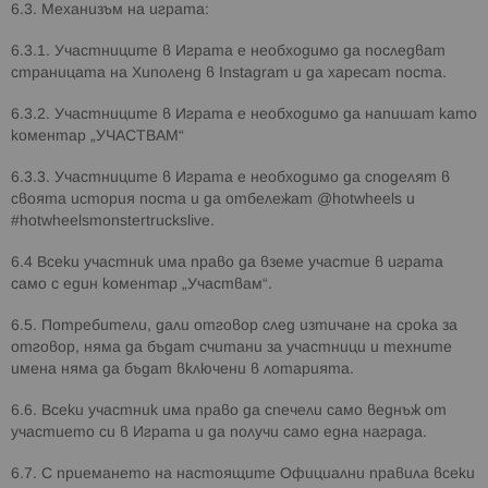
6.3. Механизъм на играта:
6.3.1. Участниците в Играта е необходимо да последват
страницата на Хиполенд в Instagram и да харесат поста.
6.3.2. Участниците в Играта е необходимо да напишат като
коментар „УЧАСТВАМ“
6.3.3. Участниците в Играта е необходимо да споделят в
своята история поста и да отбележат @hotwheels и
#hotwheelsmonstertruckslive.
6.4 Всеки участник има право да вземе участие в играта
само с един коментар „Участвам“.
6.5. Потребители, дали отговор след изтичане на срока за
отговор, няма да бъдат считани за участници и техните
имена няма да бъдат включени в лотарията.
6.6. Всеки участник има право да спечели само веднъж от
участието си в Играта и да получи само една награда.
6.7. С приемането на настоящите Официални правила всеки