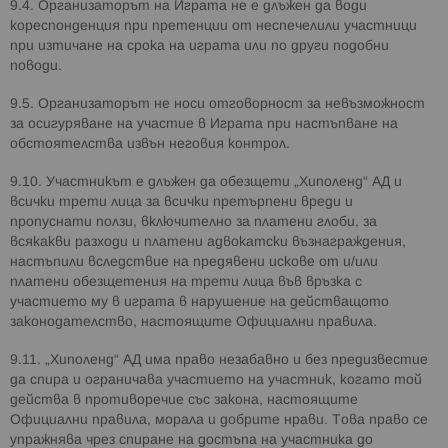
9.4. Организаторът на Играта не е длъжен да води
кореспонденция при претенции от неспечелили участници
при изтичане на срока на играта или по други подобни
поводи.
9.5. Организаторът не носи отговорност за невъзможност
за осигуряване на участие в Играта при настъпване на
обстоятелства извън неговия контрол.
9.10. Участникът е длъжен да обезщети „Хиполенд“ АД и
всички трети лица за всички претърпени вреди и
пропуснати ползи, включително за платени глоби, за
всякакви разходи и платени адвокатски възнаграждения,
настъпили вследствие на предявени искове от и/или
платени обезщетения на трети лица във връзка с
участието му в играта в нарушение на действащото
законодателство, настоящите Официални правила.
9.11. „Хиполенд“ АД има право незабавно и без предизвестие
да спира и ограничава участието на участник, когато той
действа в противоречие със закона, настоящите
Официални правила, морала и добрите нрави. Това право се
упражнява чрез спиране на достъпа на участника до