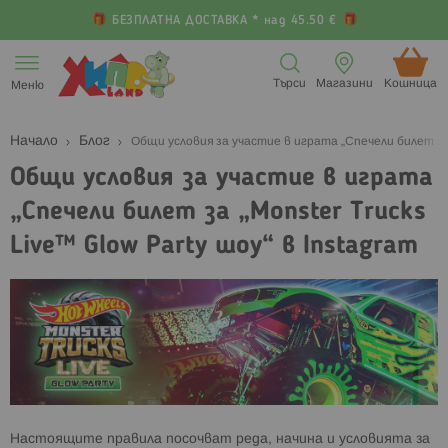
БЕЗПЛАТНА ДОСТАВКА * над 45.50 €
Прескачане
към
Търси
Магазини
Кошница (
Меню
съдържанието
Начало
Блог
Общи условия за участие в играта „Спечели билет за „
Общи условия за участие в играта
„Спечели билет за „Monster Trucks
Live™ Glow Party шоу“ в Instagram
Настоящите правила посочват реда, начина и условията за