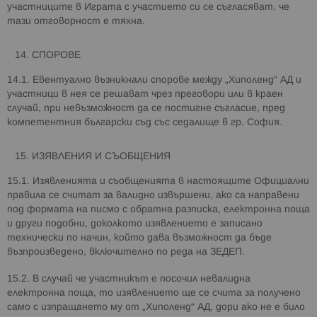
участниците в Играта с участието си се съгласяват, че
тази отговорност е тяхна.
СПОРОВЕ
14.1. Евентуално възникнали спорове между „Хиполенд“ АД и
участници в нея се решават чрез преговори или в краен
случай, при невъзможност да се постигне съгласие, пред
компетентния български съд със седалище в гр. София.
ИЗЯВЛЕНИЯ И СЪОБЩЕНИЯ
15.1. Изявленията и съобщенията в настоящите Официални
правила се считат за валидно извършени, ако са направени
под формата на писмо с обратна разписка, електронна поща
и други подобни, доколкото изявлението е записано
технически по начин, който дава възможност да бъде
възпроизведено, включително по реда на ЗЕДЕП.
15.2. В случай че участникът е посочил невалидна
електронна поща, то изявлението ще се счита за получено
само с изпращането му от „Хиполенд“ АД, дори ако не е било