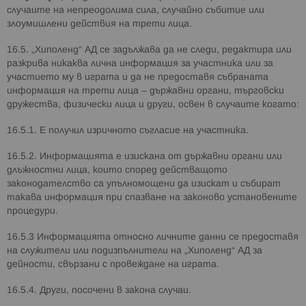
случаите на непреодолима сила, случайно събитие или
злоумишлени действия на трети лица.
16.5. „Хиполенд“ АД се задължава да не следи, редактира или
разкрива никаква лична информация за участника или за
участието му в играта и да не предоставя събраната
информация на трети лица – държавни органи, търговски
дружества, физически лица и други, освен в случаите когато:
16.5.1. Е получил изричното съгласие на участника.
16.5.2. Информацията е изискана от държавни органи или
длъжностни лица, които според действащото
законодателство са упълномощени да изискат и събират
такава информация при спазване на законово установените
процедури.
16.5.3 Информацията относно личните данни се предоставя
на служители или подизпълнители на „Хиполенд“ АД за
дейности, свързани с провеждане на играта.
16.5.4. Други, посочени в закона случаи.