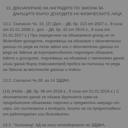
ДЕКЛАРИРАНЕ НА НАГРАДИТЕ ПО ЗАКОНА ЗА
ДАНЪЦИТЕ ВЪРХУ ДОХОДИТЕ НА ФИЗИЧЕСКИТЕ ЛИЦА
13.1. Съгласно Чл. 16. (2) (Доп. - ДВ, бр. 113 от 2007 г., в сила
от 01.01.2008 г., доп. - ДВ, бр. 32 от 2016 г., в сила от
01.01.2017 г.) При определяне на облагаемия доход не се
включват доходите, подлежащи на облагане с окончателни
данъци по реда на този закон или с окончателни данъци по
реда на Закона за корпоративното подоходно облагане,
както и доходите, подлежащи на облагане с патентен данък
и/или данък върху таксиметров превоз на пътници по реда
на Закона за местните данъци и такси.
13.2. Съгласно Чл.38, ал.14 ЗДДФЛ
(14) (Нова - ДВ, бр. 98 от 2018 г., в сила от 01.01.2019 г.) С
окончателен данък се облага брутната сума на
придобитите облагаеми парични и предметни награди от
игри, от състезания и конкурси, които не са предоставени
от работодател или възложител.
13.3. "Хиполенд“ АД не носи отговорност по ЗДДФЛ,