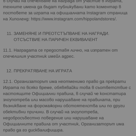
в случай на спечелване на награда от участие в Играта,
техните имена да бъдат публикувани като коментар в
постовете за играта на официалната Instagram страница
на Хиполенд: https://www.instagram.com/hippolandstores/.
ЗАМЕНЯНЕ И ПРЕОТСТЪПВАНЕ НА НАГРАДИ.
ОТСЪСТВИЕ НА ПАРИЧЕН ЕКВИВАЛЕНТ
11.1. Наградата се предоставя лично, на изпратен от
спечелилия участник имейл адрес.
ПРЕКРАТЯВАНЕ НА ИГРАТА
12.1. Организаторът има неотменимо право да прекрати
Играта по всяко време, обявявайки това в съответствие с
настоящите Официални правила, в случай че констатира
злоупотреба или масово нарушаване на правилата, при
възникване на форсмажорни обстоятелства или по други
обективни причини. В случай на злоупотреба,
недобросъвестно поведение или нарушаване на
Официалните правила от участник, Организаторът има
право да го дисквалифицира.