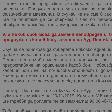
Петък и ще ви предложим, ако желаете, да си 
отстъпка. Предложението важи само за артику
физическите магазини). В случай че не сме в съ
ще се опитаме да се свържем с вас по телеф
обаждането/имейла, ще анулираме поръчката ви 
9. В какъв срок мога да заменя неповреден и
придружен с касов бон, закупен на Луд Петък
Случва се понякога да съберете няколко еднакви
даваме съгласието си да замените неповреден и
Петък от онлайн магазина на Хиполенд, за 
предоставяне на оригинален касов бон. Новоиз
касовия бон /или на по-висока стойност и доп
календарен месец от датата на получаване на 
начислява, и се таксува на текущата цена към м
Пример: Платили сте за кукла Х на Луд Петък 1
кукла Х с количка У на 20/11/2019. Количка У в 
ще трябва да доплатите за замяната: 90,00 лв-7
Това правило не ограничава правата на клиента