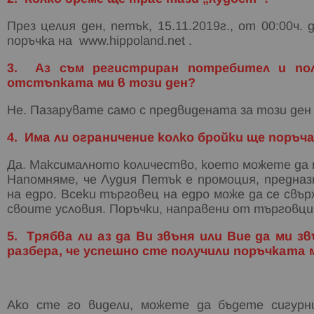
През целия ден, петък, 15.11.2019г., от 00:00ч
поръчка на www.hippoland.net .
3. Аз съм регистриран потребител и по
отстъпката ми в този ден?
Не. Пазарувате само с предвидената за този де
4. Има ли ограничение колко бройки ще поръч
Да. Максималното количество, което можете да по
Напомняме, че Лудия Петък е промоция, предназ
на едро. Всеки търговец на едро може да се свър
своите условия. Поръчки, направени от търговци 
5. Трябва ли аз да Ви звъня или Вие да ми 
разбера, че успешно сте получили поръчката 
Ако сте го видели, можете да бъдете сигурн