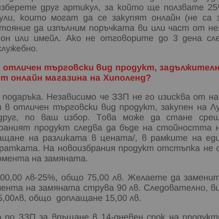
изберете друг артикул, за който ще ползвате 2
ли, които могат да се закупят онлайн (не са 
стояние да изпълним поръчката ви или част от не
он или имейл. Ако не отговорите до 3 дена сл
служебно.
 в отличен търговски вид продукт, задължител
 от онлайн магазина на Хиполенд?
 подаръка. Независимо че ЗЗП не го изисква от на
 в отличен търговски вид продукт, закупен на Л
друг, по ваш избор. Това може да стане сре
браният продукт следва да бъде на стойността 
лащане на разликата в цената/, в рамките на ед
пратката. На новоизбрания продукт отстъпка не 
омента на замяната.
00,00 лв-25%, общо 75,00 лв. Желаете да замени
момента на замяната струва 90 лв. Следователно, в
5,00лв, общо доплащане 15,00 лв.
 по ЗЗП за връщане в 14-дневен срок на продукт