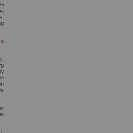
5%
за
я,
ед
но
с,
уд
щу
на
ин
се
те
ие
и,