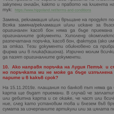
закупени онлайн, както и правото на клиента 
тук:
https://www.hippoland.net/terms-and-conditions
Замяна, рекламация и/или връщане на продукт по
Всяка замяна/рекламация и/или искане за въ
оригинален касов бон няма да бъде приемана
оригиналните документи. Хиполенд окомплект
разпечатана поръчка, касов бон, фактура (ако и
за отказ. Тези документи обикновено са приб
фирма или в плика(кашона). Изрично молим всич
да пазят оригиналните документи.
10. Ако направя поръчка на Лудия Петък и с
но поръчката ми не може да бъде изпълнена
парите и в какъв срок?
На 15.11.2019г. плащания по банков път няма д
карта ще бъдат приемани. В случай че заплатит
или дебитна карта и се окаже, че част или всич
ние, след като установим това и влезем във вр
сумата за изчерпаните артикули или за цялата п