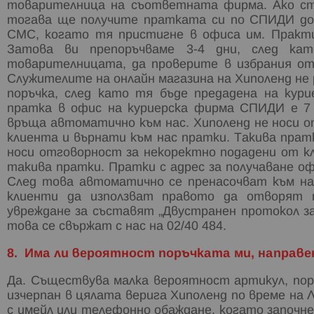
товарителница на съответната фирма. Ако ст
тогава ще получите пратката си по СПИДИ до 
СМС, когато тя пристигне в офиса им. Практик
Затова ви препоръчваме 3-4 дни, след ка
товарителницата, да проверите в избрания о
Служителите на онлайн магазина на Хиполенд не
поръчка, след като тя бъде предадена на кур
пратка в офис на куриерска фирма СПИДИ е 7 
връща автоматично към нас. Хиполенд не носи 
клиента и върнати към нас пратки. Такива прат
носи отговорност за некоректно подадени от к
такива пратки. Пратки с адрес за получаване оф
След това автоматично се пренасочват към най
клиенти да използват правото да отворят 
увреждане за съставят „Двустранен протокол за
това се свържат с нас на 02/40 484.
8. Има ли вероятност поръчката ми, направен
Да. Съществува малка вероятност артикул, поръча
изчерпан в цялата верига Хиполенд по време на
с имейл или телефонно обаждане, когато започн