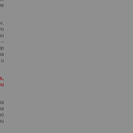
те
н.
от
зи
 –
яр
та
 и
а,
ти
на
на
то
ни