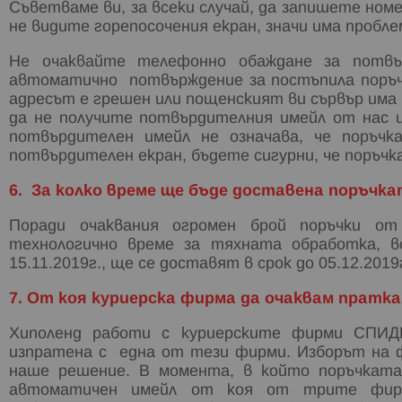
Съветваме ви, за всеки случай, да запишете ном
не видите горепосочения екран, значи има пробл
Не очаквайте телефонно обаждане за потв
автоматично потвърждение за постъпила поръчк
адресът е грешен или пощенският ви сървър има
да не получите потвърдителния имейл от нас и
потвърдителен имейл не означава, че поръчк
потвърдителен екран, бъдете сигурни, че поръчк
6. За колко време ще бъде доставена поръчкат
Поради очаквания огромен брой поръчки о
технологично време за тяхната обработка, вс
15.11.2019г., ще се доставят в срок до 05.12.2019
7. От коя куриерска фирма да очаквам пратк
Хиполенд работи с куриерските фирми СПИ
изпратена с една от тези фирми. Изборът на ф
наше решение. В момента, в който поръчката
автоматичен имейл от коя от трите фирм