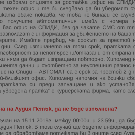
е избрали опцията за доставка „офис на СПИДИ
техен офис и те би следвало да ви уведомят с
ата обаче показва, че това не винаги се случв
то получите автоматичния имейл с номера 
т вас офис на СПИДИ, без да чакате СМС от тя
 разполагат с информация за движението на ваша
иерите. Имайте предвид, че срокът за престой 
дни. След изтичането на този срок, пратката 
отговорност за непотърсени/отказани от страна 
ки няма да бъдат изпращани повторно. Хиполенд 
лиента данни и съответно за неуспешния разнос 
ис на Спиди – АВТОМАТ са с срок за престой 2 дн
-близкият офис. Хиполенд напомня на всички св
пратката си преди заплащане и ако установ
 увредена пратка“ с куриерската фирма, като сл
а на Лудия Петък, да не бъде изпълнена?
н на 15.11.2019г. между 00:00ч. и 23.59ч., да бъ
 Лудия Петък. В този случай ще бъдете информира
ем да обработваме поръчката ви в дните след Луд