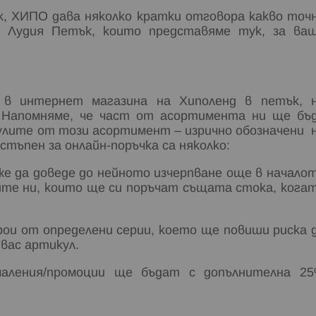
к, ХИПО дава няколко кратки отговора какво точ
а Лудия Петък, които представяме тук, за ва
а в интернет магазина на Хиполенд в петък, 
. Напомняме, че част от асортимента ни ще бъ
кулите от този асортимент – изрично обозначени 
стъпен за онлайн-поръчка са няколко:
же да доведе до нейното изчерпване още в начало
ите ни, които ще си поръчат същата стока, кога
рои от определени серии, което ще повиши риска 
вас артикул.
аления/промоции ще бъдат с допълнителна 2