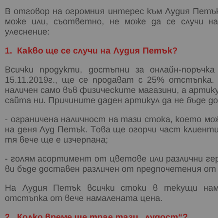
В отговор на огромния интерес към Лудия Петъ
може или, съответно, не може да се случи н
улеснение:
1. Какво ще се случи на Лудия Петък?
Всички продукти, достъпни за онлайн-поръчк
15.11.2019г., ще се продават с 25% отстъпка
наличен само във физическите магазини, а арти
сайта ни. Причините даден артикул да не бъде до
- ограничена наличност на тази стока, което мо
на деня Луд Петък. Това ще огорчи част клиент
тя вече ще е изчерпана;
- голям асортимент от цветове или различни ге
ви бъде доставен различен от предпочетения от 
На Лудия Петък всички стоки в текущи нам
отстъпка от вече намалената цена.
2. Колко време ще трае тази „лудост“?