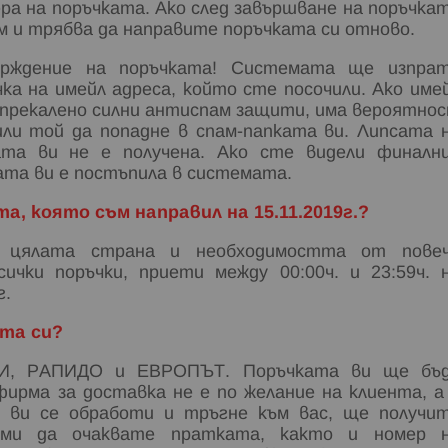
ера на поръчката. Ако след завършване на поръчка
ем и трябва да направите поръчката си отново.
ърждение на поръчката! Системата ще изпра
а на имейл адреса, който сте посочили. Ако име
 прекалено силни антиспам защити, има вероятно
ли той да попадне в спам-папката ви. Липсата 
ата ви не е получена. Ако сте видели финалн
ата ви е постъпила в системата.
а, която съм направил на 15.11.2019г.?
т цялата страна и необходимостта от пове
ички поръчки, приети между 00:00ч. и 23:59ч. 
г.
ата си?
ДИ, РАПИДО и ЕВРОПЪТ. Поръчката ви ще бъ
ирма за доставка не е по желание на клиента, а
 ви се обработи и тръгне към вас, ще получи
и да очаквате пратката, както и номер 