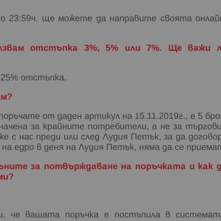
. до 23:59ч. ще можете да направите своята онлай
лзвам отстъпка 3%, 5% или 7%. Ще важи 
н 25% отстъпка.
ам?
ръчате от даден артикул на 15.11.2019г., е 5 бро
начена за крайните потребители, а не за търгов
же с нас преди или след Лудия Петък, за да догово
на едро в деня на Лудия Петък, няма да се приема
звъните за потвърждаване на поръчката и как 
ми?
и, че вашата поръчка е постъпила в системат