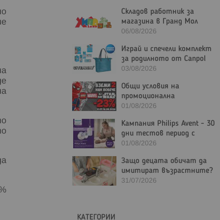
но
Складов работник за
магазина в Гранд Мол
ше
Варна
06/08/2026
Играй и спечели комплект
за родилното от Canpol
Bulgaria
03/08/2026
на
де
Общи условия на
на
промоционална
активност "Вземи 2 или
01/08/2026
повече LEGO Marvel и/или
то
Кампания Philips Avent - 30
LEGO Star Wars с - 23%"
то
дни тестов период с
гаранция за връщане на
01/08/2026
парите
да
Защо децата обичат да
имитират възрастните?
Ролевите игри в
31/07/2026
5%
детското развитие
КАТЕГОРИИ