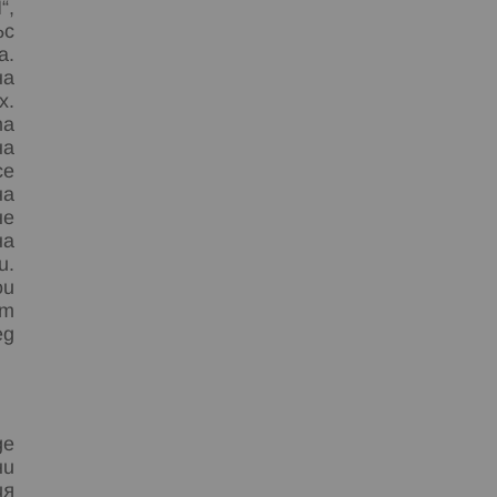
“,
ъс
а.
на
х.
та
на
се
на
не
на
и.
ои
ят
ед
де
ни
ия