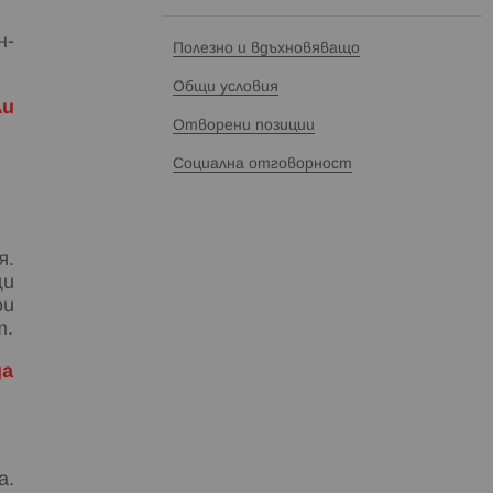
н-
Полезно и вдъхновяващо
Общи условия
ли
Отворени позиции
Социална отговорност
я.
ци
ри
т.
да
а.