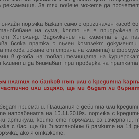
на рекламация. За тях повече можете да прочете
 онлайн поръчка важат само с оригинален касов бо
зстановяване на сума, която не е придружена 
 от Хиполенд. Задължение на клиента е да па
ова всяка пратка с пълен комплект документи
ма такова искане от страна на клиента) и формул
рани в джоба на товарителницата на куриерска
ки клиенти да внимават при проверка на пратката
ъм платил по банков път или с кредитна карт
 частично или изцяло, ще ми бъдат ли върна
а бъдат приемани. Плащания с дебитна или кредит
е направената на 15.11.2019г. поръчка с кредит
ки артикули, които сте поръчали, са изчерпани, 
ъзка с вас, ще ви възстановим в рамките на 14 д
оръчка, ако я откажете.