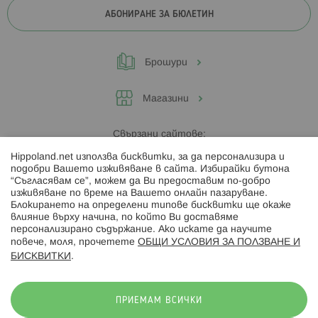
АБОНИРАНЕ ЗА БЮЛЕТИН
Брошури
Магазини
Свързани сайтове:
Hippoland.net използва бисквитки, за да персонализира и
Hippoland.ro
подобри Вашето изживяване в сайта. Избирайки бутона
“Съгласявам се”, можем да Ви предоставим по-добро
изживяване по време на Вашето онлайн пазаруване.
Последвайте ни:
Блокирането на определени типове бисквитки ще окаже
влияние върху начина, по който Ви доставяме
персонализирано съдържание. Ако искате да научите
повече, моля, прочетете
ОБЩИ УСЛОВИЯ ЗА ПОЛЗВАНЕ И
БИСКВИТКИ
.
Начини на плащане:
ПРИЕМАМ ВСИЧКИ