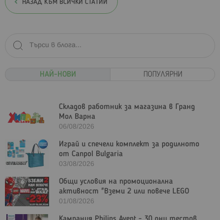
НАЗАД КЪМ ВСИЧКИ СТАТИИ
НАЙ-НОВИ
ПОПУЛЯРНИ
Складов работник за магазина в Гранд
Мол Варна
06/08/2026
Играй и спечели комплект за родилното
от Canpol Bulgaria
03/08/2026
Общи условия на промоционална
активност "Вземи 2 или повече LEGO
Marvel и/или LEGO Star Wars с - 23%"
01/08/2026
Кампания Philips Avent - 30 дни тестов