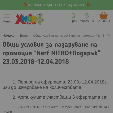
БЕЗПЛАТНА ДОСТАВКА * над 45.50 €
Прескачане
към
Търси
Магазини
Кошница (
Меню
съдържанието
Начало
Блог
Общи условия за пазаруване на промоция "Nerf NITRO
Общи условия за пазаруване на
промоция "Nerf NITRO+Подарък"
23.03.2018-12.04.2018
1. Период на офертата: 23.03.-12.04.2018г.
или до изчерпване на количествата.
2. Артикулите участващи в офертата са:
• 097193 NERF Комплект изстрелвачка и количка NITRO
C0780