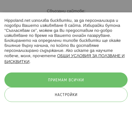
Свързани сайтове:
Hippoland.net използва бисквитки, за да персонализира и
Hippoland.ro
подобри Вашето изживяване в сайта. Избирайки бутона
“Съгласявам се”, можем да Ви предоставим по-добро
изживяване по време на Вашето онлайн пазаруване.
Последвайте ни:
Блокирането на определени типове бисквитки ще окаже
влияние върху начина, по който Ви доставяме
персонализирано съдържание. Ако искате да научите
повече, моля, прочетете
ОБЩИ УСЛОВИЯ ЗА ПОЛЗВАНЕ И
БИСКВИТКИ
.
Начини на плащане:
ПРИЕМАМ ВСИЧКИ
НАСТРОЙКИ
© 2026 Hippoland.net. Всички права запазени
Общи условия
Πолитика за поверителност
Карта на сайта
Онлайн магазин от