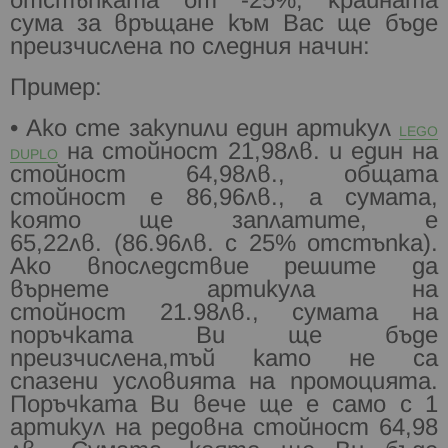
отстъпката от -25%, крайната
сума за връщане към Вас ще бъде
преизчислена по следния начин:
Пример:
• Ако сте закупили един артикул
LEGO
на стойност 21,98лв. и един на
DUPLO
стойност
64,98лв., общата
стойност е 86,96лв., а сумата,
която ще заплатите, е
65,22лв.
(86.96лв. с 25% отстъпка).
Ако впоследствие решите да
върнете артикула на
стойност
21.98лв., сумата на
поръчката Ви ще бъде
преизчислена,тъй като не са
спазени условията на
промоцията.
Поръчката Ви вече ще е само с 1
артикул на редовна стойност 64,98