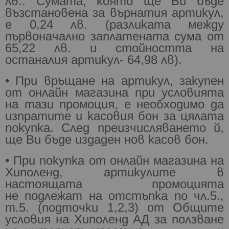
лв.. Сумата, която ще Ви бъде
възстановена за върнатия артикул,
е 0,24 лв. (разликата между
първоначално заплатената сума от
65,22 лв. и стойността на
останалия
артикул- 64,98 лв).
• При връщане на артикул, закупен
от онлайн магазина при условията
на тази промоция,
е необходимо да
изпратите и касовия бон за цялата
покупка.
След преизчисляването й,
ще Ви бъде издаден нов касов бон.
• При покупка от онлайн магазина на
Хиполенд, артикулите в
настоящата промоцията
не
подлежат на отстъпка по чл.5.,
т.5. (подточки 1,2,3) от Общите
условия на Хиполенд АД за
ползване