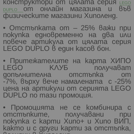
конструктори от цялата серия
LEGO
от онлайн
магазина и във
DUPLO
физическите магазини Хиполенд.
• Отстъпката от – 25% важи при
покупка едновременно на два или
повече артикула от цялата
серия
LEGO DUPLO в един касов бон.
• Притежателите на карта ХИПО
LEGO КЛУБ получават
допълнителна отстъпка от
-7%,
върху вече намалената с -25%
цена на артикули от серията LEGO
DUPLO
по тази промоция.
• Промоцията не се комбинира с
отстъпките, получавани при
покупка с карти
Хипо+ и Хипо ВИП,
както и с други карти за отстъпка,