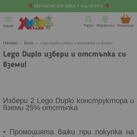
БЕЗПЛАТНА ДОСТАВКА * над 45.50 €
Прескачане
към
Търси
Магазини
Кошница (
Меню
съдържанието
Начало
Блог
Lego Duplo избери и отстъпка си вземи!
Lego Duplo избери и отстъпка си
вземи!
Избери 2 Lego Duplo конструктора и
вземи 25% отстъпка
• Промоцията важи при покупка на