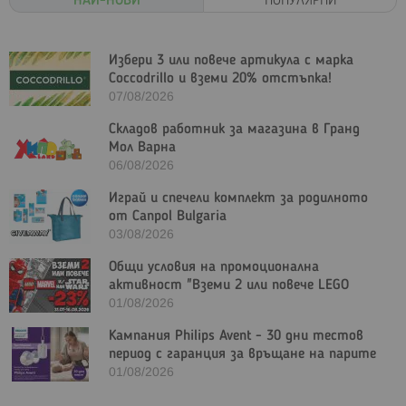
НАЙ-НОВИ
ПОПУЛЯРНИ
Избери 3 или повече артикула с марка
Coccodrillo и вземи 20% отстъпка!
07/08/2026
Складов работник за магазина в Гранд
Мол Варна
06/08/2026
Играй и спечели комплект за родилното
от Canpol Bulgaria
03/08/2026
Общи условия на промоционална
активност "Вземи 2 или повече LEGO
Marvel и/или LEGO Star Wars с - 23%"
01/08/2026
Кампания Philips Avent - 30 дни тестов
период с гаранция за връщане на парите
01/08/2026