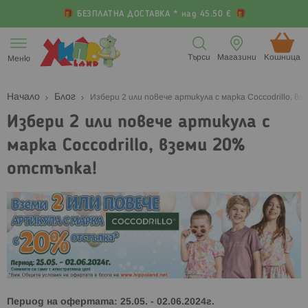
БЕЗПЛАТНА ДОСТАВКА * над 45.50 €
Прескачане
към
Търси
Магазини
Кошница (
Меню
съдържанието
Начало
Блог
Избери 2 или повече артикула с марка Coccodrillo, в
Избери 2 или повече артикула с
марка Coccodrillo, вземи 20%
отстъпка!
Πepиoд нa офертата: 25.05. - 02.06.2024г.