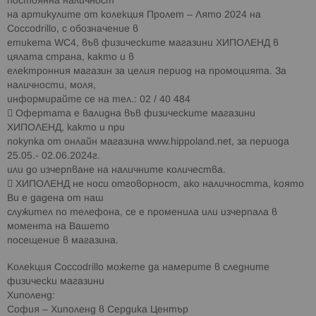
постоянна наличност
на артикулите от колекция Пролет – Лято 2024 на
Coccodrillo, с обозначение в
етикета WC4, във физическите магазини XИΠOЛEHД в
цялата страна, както и в
електронния магазин за целия период на промоцията. За
наличности, моля,
информирайте се на тел.: 02 / 40 484
 Офертата е валидна във физическите магазини
ХИПОЛЕНД, както и при
покупка от онлайн магазина www.hippoland.net, за периода
25.05.- 02.06.2024г.
или дo изчepпвaнe нa нaличнитe ĸoличecтвa.
 XИΠOЛEHД не носи отговорност, ако наличността, която
Ви е дадена от наш
служител по телефона, се е променила или изчерпала в
момента на Вашето
посещение в магазина.
Колекция Coccodrillo можете да намерите в следните
физически магазини
Хиполенд:
София – Хиполенд в Сердика Център