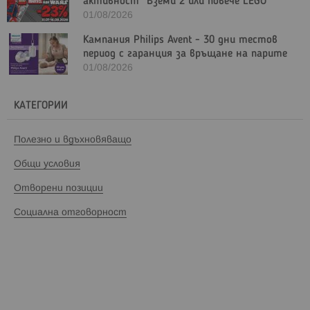
активност "Вземи 2 или повече LEGO
Marvel и/или LEGO Star Wars с - 23%"
01/08/2026
Кампания Philips Avent - 30 дни тестов
период с гаранция за връщане на парите
01/08/2026
КАТЕГОРИИ
Полезно и вдъхновяващо
Общи условия
Отворени позиции
Социална отговорност