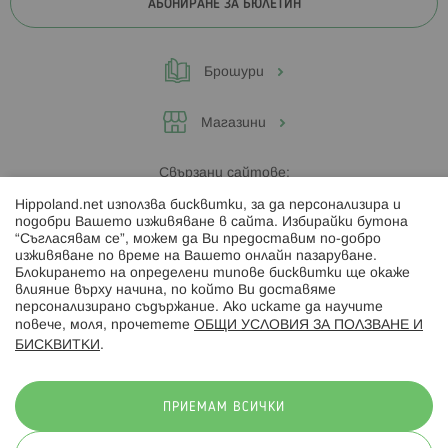
АБОНИРАНЕ ЗА БЮЛЕТИН
Брошури
Магазини
Свързани сайтове:
Hippoland.net използва бисквитки, за да персонализира и
Hippoland.ro
подобри Вашето изживяване в сайта. Избирайки бутона
“Съгласявам се”, можем да Ви предоставим по-добро
изживяване по време на Вашето онлайн пазаруване.
Последвайте ни:
Блокирането на определени типове бисквитки ще окаже
влияние върху начина, по който Ви доставяме
персонализирано съдържание. Ако искате да научите
повече, моля, прочетете
ОБЩИ УСЛОВИЯ ЗА ПОЛЗВАНЕ И
БИСКВИТКИ
.
Начини на плащане:
ПРИЕМАМ ВСИЧКИ