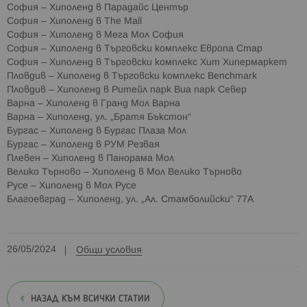
София – Хиполенд в Парадайс Център
София – Хиполенд в The Mall
София – Хиполенд в Мега Мол София
София – Хиполенд в Търговски комплекс Европа Стар
София – Хиполенд в Търговски комплекс Хит Хипермаркет
Пловдив – Хиполенд в Търговски комплекс Benchmark
Пловдив – Хиполенд в Ритейл парк Виа парк Север
Варна – Хиполенд в Гранд Мол Варна
Варна – Хиполенд, ул. „Братя Бъкстон“
Бургас – Хиполенд в Бургас Плаза Мол
Бургас – Хиполенд в РУМ Резвая
Плевен – Хиполенд в Панорама Мол
Велико Търново – Хиполенд в Мол Велико Търново
Русе – Хиполенд в Мол Русе
Благоевград – Хиполенд, ул. „Ал. Стамболийски“ 77А
26/05/2024
Общи условия
НАЗАД КЪМ ВСИЧКИ СТАТИИ