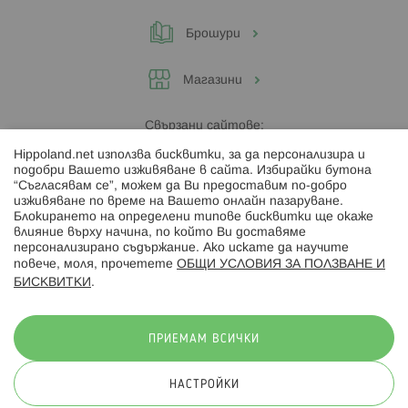
Брошури
Магазини
Свързани сайтове:
Hippoland.net използва бисквитки, за да персонализира и
Hippoland.ro
подобри Вашето изживяване в сайта. Избирайки бутона
“Съгласявам се”, можем да Ви предоставим по-добро
изживяване по време на Вашето онлайн пазаруване.
Последвайте ни:
Блокирането на определени типове бисквитки ще окаже
влияние върху начина, по който Ви доставяме
персонализирано съдържание. Ако искате да научите
повече, моля, прочетете
ОБЩИ УСЛОВИЯ ЗА ПОЛЗВАНЕ И
БИСКВИТКИ
.
Начини на плащане:
ПРИЕМАМ ВСИЧКИ
НАСТРОЙКИ
© 2026 Hippoland.net. Всички права запазени