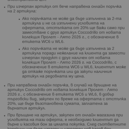
При изчерпан артикул от вече направена онлайн поръчка
на 2 артикула:
Ако поръчката не може да бъде изпълнена за 2-та
артикула и не са изпълнени условията на
офертата, отстъпката от 20% ще важи само при
заместване с друг артикул Coccodrillo от новата
колекция Пролет - Лято 2026 г., с обозначение в
етикета WC6 и WL6.
Ако поръчката не може да бъде изпълнена за 2
артикула поради нежелание на клиента да замести
изчерпан продукт с друг наличен от новата
колекция Пролет - Лято 2026 г. на Coccodrillo, с
обозначение в етикета WC6 и WL6, клиентът може
да откаже поръчката или да закупи наличния
артикул на редовната му цена.
При направена онлайн поръчка, в случай на връщане на
артикул Coccodrillo от новата колекция Пролет - Лято
2026 г., с обозначение в етикета WC6 и WL6, в добър
търговски вид, закупен по време на офертата с отстъпка
20%, ще бъде възстановена сумата, заплатена за
върнатия артикул.
При връщане на артикул, закупен от онлайн магазина при
условията на тази оферта, е необходимо клиентът да
върне и касовия бон за цялата покупка. След съответните