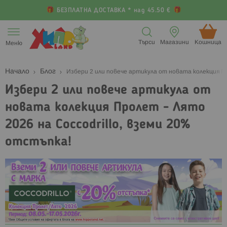
БЕЗПЛАТНА ДОСТАВКА * над 45.50 €
Прескачане
към
Търси
Магазини
Кошница (
Меню
съдържанието
Начало
Блог
Избери 2 или повече артикула от новата колекция Пр
Избери 2 или повече артикула от
новата колекция Пролет - Лято
2026 на Coccodrillo, вземи 20%
отстъпка!