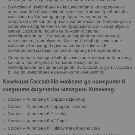
корекции ще бъде издаден и изпратен нов касов бон.
Възможно е изчерпване на количествата на определени
артикули във физическите магазини Хиполенд и в онлайн
магазина на Хиполенд преди края на периода на
офертата. Някои от физическите магазини Хиполенд са с
ограничен асортимент и не предлагат всички артикули с
марка Coccodrillo, които се виждат в сайта
www.hippoland.net. Хиполенд не гарантира постоянна
наличност на артикулите Coccodrillo във физическите
магазини Хиполенд в цялата страна, както и в
електронния магазин за целия период на промоцията.
Офертата е валидна във физическите магазини Хиполенд,
както и при покупка от онлайн магазина на
www.hippoland.net, за периода от 08.05.2026 г. до 17.05.2026
г. или до изчерпване на наличните количества.
Колекция Coccodrillo можете да намерите в
следните физически магазини Хиполенд:
София – Хиполенд в Сердика Център
София – Хиполенд в Парадайс Център
София – Хиполенд в The Mall
София – Хиполенд в ХОПарк
София – Хиполенд в Holiday Park Красно село