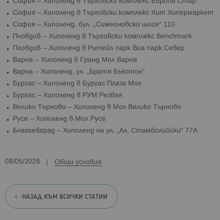
София – Хиполенд в Търговски комплекс Европа Стар
София – Хиполенд в Търговски комплекс Хит Хипермаркет
София – Хиполенд, бул. „Симеоновско шосе“ 110
Пловдив – Хиполенд в Търговски комплекс Benchmark
Пловдив – Хиполенд в Ритейл парк Виа парк Север
Варна – Хиполенд в Гранд Мол Варна
Варна – Хиполенд, ул. „Братя Бъкстон“
Бургас – Хиполенд в Бургас Плаза Мол
Бургас – Хиполенд в РУМ Резвая
Велико Търново – Хиполенд в Мол Велико Търново
Русе – Хиполенд в Мол Русе
Благоевград – Хиполенд на ул. „Ал. Стамболийски“ 77А
08/05/2026
Общи условия
НАЗАД КЪМ ВСИЧКИ СТАТИИ