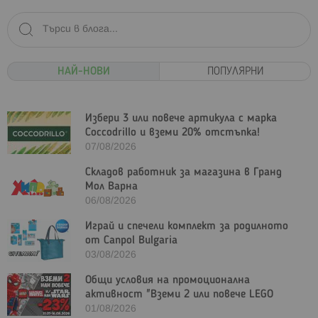
НАЙ-НОВИ
ПОПУЛЯРНИ
Избери 3 или повече артикула с марка
Coccodrillo и вземи 20% отстъпка!
07/08/2026
Складов работник за магазина в Гранд
Мол Варна
06/08/2026
Играй и спечели комплект за родилното
от Canpol Bulgaria
03/08/2026
Общи условия на промоционална
активност "Вземи 2 или повече LEGO
Marvel и/или LEGO Star Wars с - 23%"
01/08/2026