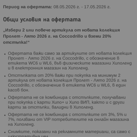
Период на офертата:
08.05.2026 г. - 17.05.2026 г.
Общи условия на офертата
„Избери 2 или повече артикула от новата колекция
Пролет - Лято 2026 г. на Coccodrillo и вземи 20%
отстъпка!“
Офертата важи само за артикулите от новата колекция
Пролет - Лято 2026 г. на Coccodrillo, с обозначение в
етикета WC6 и WL6, във физическите магазини Хиполенд
и в електронния магазин на Хиполенд.
Отстъпката от 20% важи при покупка на минимум 2
артикула от новата колекция Пролет - Лято 2026 г. на
Coccodrillo, с обозначение в етикета WC6 и WL6, в един
касов бон.
Офертата не се комбинира с отстъпките, получавани
при покупка с карти Хипо+ и Хипо ВИП, както и с други
карти за отстъпки, валидни в Хиполенд.
Офертата не се комбинира с отстъпките от 3%, 5% и
7%, ползвани от VIP потребителите на онлайн магазина
на Хиполенд.
Снимките, показани на рекламните материали, са само с
илюстративна цел.