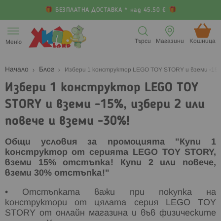
БЕЗПЛАТНА ДОСТАВКА * над 45.50 €
Прескачане
към
Търси
Магазини
Кошница (
Меню
съдържанието
Начало
Блог
Избери 1 конструктор LEGO TOY STORY и вземи -15%,
Избери 1 конструктор LEGO TOY
STORY и вземи -15%, избери 2 или
повече и вземи -30%!
Общи условия за промоцията "Купи 1
конструктор от серията LEGO TOY STORY,
вземи 15% отстъпка! Купи 2 или повече,
вземи 30% отстъпка!"
• Отстъпката важи при покупка на
конструктори от цялата серия LEGO TOY
STORY от онлайн магазина и във физическите