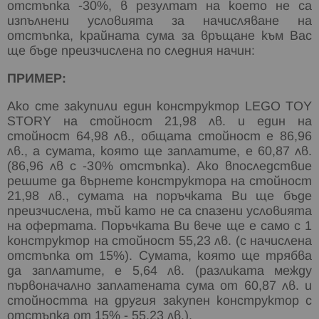
отстъпка -30%, в резултат на което не са
изпълнени условията за начисляване на
отстъпка, крайната сума за връщане към Вас
ще бъде преизчислена по следния начин:
ПРИМЕР:
Ако сте закупили един конструктор LEGO TOY
STORY на стойност 21,98 лв. и един на
стойност 64,98 лв., общата стойност е 86,96
лв., а сумата, която ще заплатите, е 60,87 лв.
(86,96 лв с -30% отстъпка). Ако впоследствие
решите да върнете конструктора на стойност
21,98 лв., сумата на поръчката Ви ще бъде
преизчислена, тъй като не са спазени условията
на офертата. Поръчката Ви вече ще е само с 1
конструктор на стойност 55,23 лв. (с начислена
отстъпка от 15%). Сумата, която ще трябва
да заплатите, е 5,64 лв. (разликата между
първоначално заплатената сума от 60,87 лв. и
стойността на другия закупен конструктор с
отстъпка от 15% - 55,23 лв.).