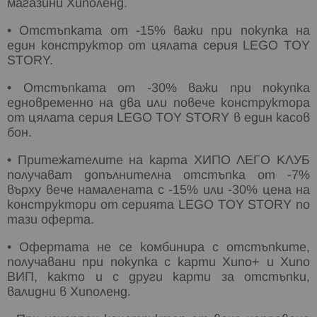
магазини Хиполенд.
• Отстъпката от -15% важи при покупка на
един конструктор от цялата серия LEGO TOY
STORY.
• Отстъпката от -30% важи при покупка
едновременно на два или повече конструктора
от цялата серия LEGO TOY STORY в един касов
бон.
• Притежателите на карта ХИПО ЛЕГО КЛУБ
получават допълнителна отстъпка от -7%
върху вече намалената с -15% или -30% цена на
конструктори от серията LEGO TOY STORY по
тази оферта.
• Офертата не се комбинира с отстъпките,
получавани при покупка с карти Хипо+ и Хипо
ВИП, както и с други карти за отстъпки,
валидни в Хиполенд.