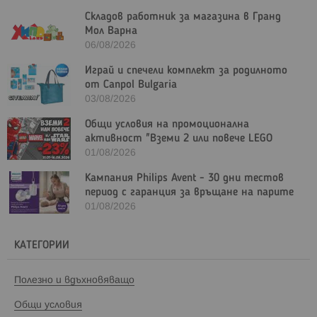
Складов работник за магазина в Гранд
Мол Варна
06/08/2026
Играй и спечели комплект за родилното
от Canpol Bulgaria
03/08/2026
Общи условия на промоционална
активност "Вземи 2 или повече LEGO
Marvel и/или LEGO Star Wars с - 23%"
01/08/2026
Кампания Philips Avent - 30 дни тестов
период с гаранция за връщане на парите
01/08/2026
КАТЕГОРИИ
Полезно и вдъхновяващо
Общи условия