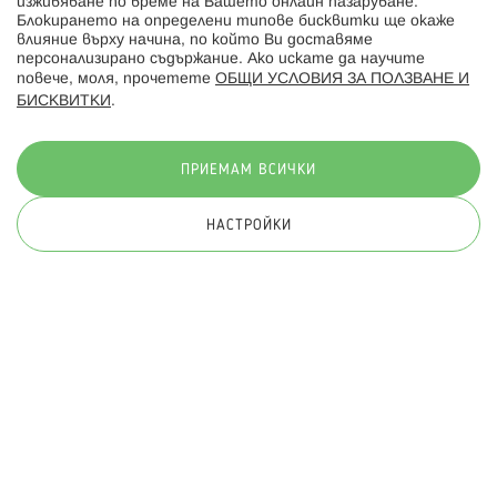
изживяване по време на Вашето онлайн пазаруване.
Последвайте ни:
Блокирането на определени типове бисквитки ще окаже
влияние върху начина, по който Ви доставяме
персонализирано съдържание. Ако искате да научите
повече, моля, прочетете
ОБЩИ УСЛОВИЯ ЗА ПОЛЗВАНЕ И
БИСКВИТКИ
.
Начини на плащане:
ПРИЕМАМ ВСИЧКИ
НАСТРОЙКИ
© 2026 Hippoland.net. Всички права запазени
Общи условия
Πолитика за поверителност
Карта на сайта
Онлайн магазин от