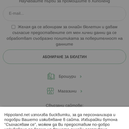
Научавайте първи за промоциите в Хиполенд
Желая да се абонирам за онлайн бюлетин и давам
съгласие предоставените от мен лични данни да се
обработват съобразно
политиката за поверителност на
данните
АБОНИРАНЕ ЗА БЮЛЕТИН
Брошури
Магазини
Свързани сайтове:
Hippoland.net използва бисквитки, за да персонализира и
Hippoland.ro
подобри Вашето изживяване в сайта. Избирайки бутона
“Съгласявам се”, можем да Ви предоставим по-добро