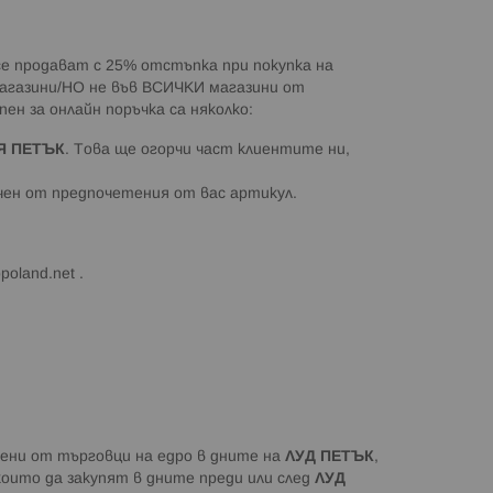
 се продават с 25% отстъпка при покупка на
магазини/НО не във ВСИЧКИ магазини от
ен за онлайн поръчка са няколко:
Я ПЕТЪК
. Това ще огорчи част клиентите ни,
чен от предпочетения от вас артикул.
oland.net .
авени от търговци на едро в дните на
ЛУД ПЕТЪК
,
оито да закупят в дните преди или след
ЛУД