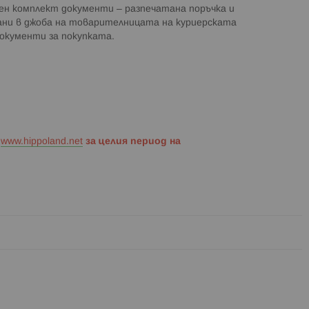
ен комплект документи – разпечатана поръчка и
рани в джоба на товарителницата на куриерската
документи за покупката.
н
www.hippoland.net
за целия период на