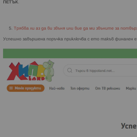
ПЕТЪК
.
Трябва ли аз да ви звъня или вие да ми звъните за потвъ
Успешно завършена поръчка приключва с ето такъв финален е