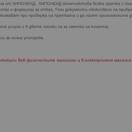
мана от ХИПОЛЕНД. ХИПОЛЕНД окомплектова всяка пратка с пъл
ента) и формуляр за отказ. Тези документи обикновено са приб
 внимават при проверка на пратката и да пазят оригиналните 
та услуга и в двете посоки са за сметка на клиента.
ли за лична употреба.
ртикули във физическите магазини и в електронния магази