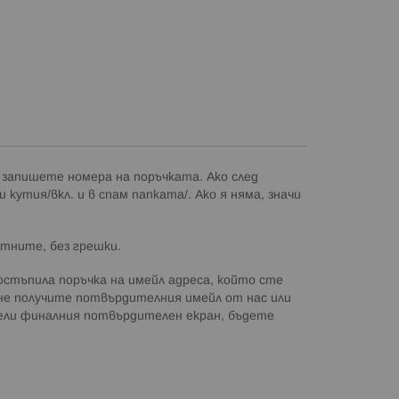
 запишете номера на поръчката. Ако след
кутия/вкл. и в спам папката/. Ако я няма, значи
ктните, без грешки.
тъпила поръчка на имейл адреса, който сте
 не получите потвърдителния имейл от нас или
идели финалния потвърдителен екран, бъдете