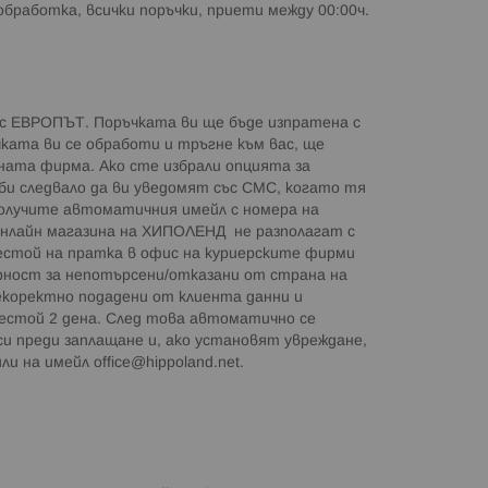
работка, всички поръчки, приети между 00:00ч.
с ЕВРОПЪТ. Поръчката ви ще бъде изпратена с
чката ви се обработи и тръгне към вас, ще
ата фирма. Ако сте избрали опцията за
и следвало да ви уведомят със СМС, когато тя
 получите автоматичния имейл с номера на
онлайн магазина на ХИПОЛЕНД не разполагат с
рестой на пратка в офис на куриерските фирми
рност за непотърсени/отказани от страна на
екоректно подадени от клиента данни и
рестой 2 дена. След това автоматично се
и преди заплащане и, ако установят увреждане,
или на имейл
office@hippoland.net
.