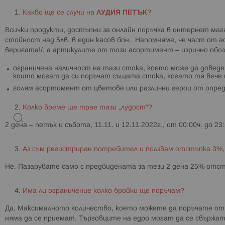
Какво ще се случи на
ЛУДИЯ ПЕТЪК
?
Всички продукти, достъпни за онлайн поръчка в интернет мага
стойност над 5лв. в един касов бон. Напомняме, че част от
веригата!/, а артикулите от този асортимент – изрично обозн
ограничена наличност на тази стока, което може да доведе
които могат да си поръчат същата стока, когато тя вече 
голям асортимент от цветове или различни герои от опред
Колко време ще трае тази „лудост“?
2 дена – петък и събота, 11.11. и 12.11.2022г., от 00:00ч. до 
Аз съм регистриран потребител и ползвам отстъпка 3%,
Не. Пазарувате само с предвидената за тези 2 дена 25% отстъ
Има ли ограничение колко бройки ще поръчам?
Да. Максималното количество, което можете да поръчате от да
няма да се приемат. Търговците на едро могат да се свържа