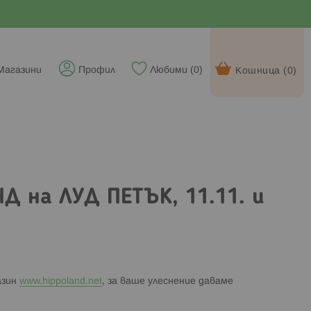
Магазини
Профил
Любими (
0
)
Кошница (
0
)
Д на ЛУД ПЕТЪК, 11.11. и
азин
www.hippoland.net
, за ваше улеснение даваме