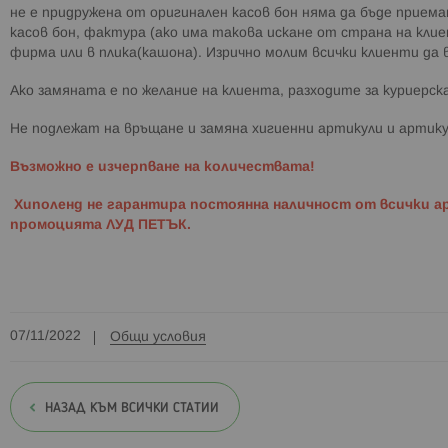
не е придружена от оригинален касов бон няма да бъде прие
касов бон, фактура (ако има такова искане от страна на кли
фирма или в плика(кашона). Изрично молим всички клиенти да
Ако замяната е по желание на клиента, разходите за куриерска
Не подлежат на връщане и замяна хигиенни артикули и артику
Възможно е изчерпване на количествата!
Хиполенд не гарантира постоянна наличност от всички а
промоцията
ЛУД ПЕТЪК.
07/11/2022
Общи условия
НАЗАД КЪМ ВСИЧКИ СТАТИИ