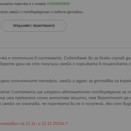
ъчка е постъпила в системата. Съветваме ви за всеки случай да
ерете дали не сте получили имейл с поръчката в пощенската си 
дали попълнените телефон, имейл и адрес за доставка са коре
ката! Системата ще изпрати автоматично потвърждение за пос
рвър има прекалено силни антиспам защити, има вероятност да
 имейл не означава, че поръчката ви не е получена. Ако сте в
аправил на 11.11. и 12.11.2022г.?