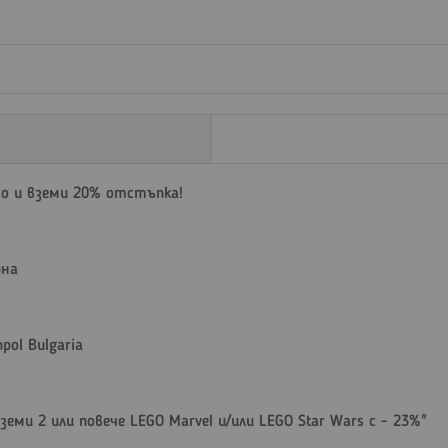
llo и вземи 20% отстъпка!
рна
pol Bulgaria
ми 2 или повече LEGO Marvel и/или LEGO Star Wars с - 23%"