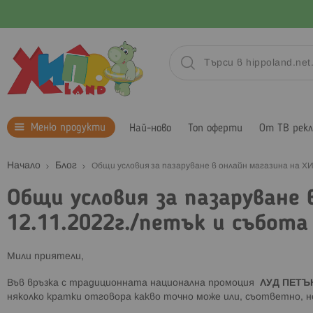
Меню продукти
Най-ново
Топ оферти
От ТВ рек
Начало
Блог
Общи условия за пазаруване в онлайн магазина на ХИ
Общи условия за пазаруване 
12.11.2022г./петък и събота 
Мили приятели,
Във връзка с традиционната национална промоция
ЛУД ПЕТЪ
няколко кратки отговора какво точно може или, съответно, не