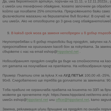
Да, има вероятност артикул, поръчан на 11.11. и 12.11.2022
с имейл или телефонно обаждане, когато започнем да обработ
който ще ползвате 25% отстъпка. Предложението важи само за
физическите магазини на веригата/не във всички/. В случай ч
или имейл. Ако не отговорите до 3 дена след обаждането/имей
В какъв срок мога да заменя неповреден и в добър търгов
Неупотребяван и в добър търговски вид продукт, закупен на
предоставяне на оригинален касов бон за покупката. За замян
свържете с нас на email еshop@
hippoland.net
.
Новоизбраният продукт следва да бъде на стойността на касо
от датата на получаване на пратката. На новоизбрания прод
Пример: Платили сте за кукла Х на
ЛУД ПЕТЪК
100,00 лв.-25%,
90лв. Следователно ще трябва да доплатите за замяната: 90,0
Това правило не ограничава правата на клиента по ЗЗП за връ
можете да прочетете тук: https://www.hippoland.net/terms-and-
имейл еshop@
hippoland.net
или
office@hippoland.net
, като задъ
Замяна, рекламация и/или връщане на продукт по онлайн поръч