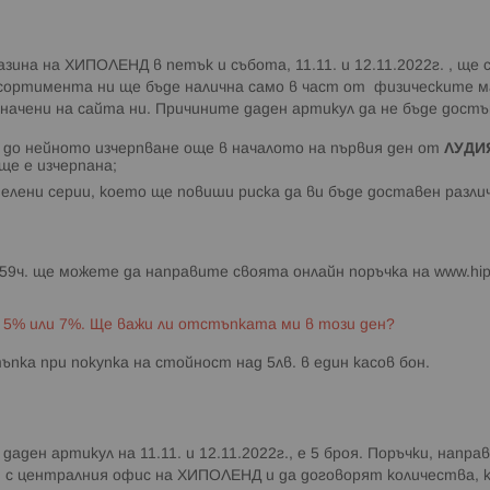
зина на ХИПОЛЕНД в петък и събота, 11.11. и 12.11.2022г. , ще
 асортимента ни ще бъде налична само в част от физическите 
ачени на сайта ни. Причините даден артикул да не бъде достъп
 до нейното изчерпване още в началото на първия ден от
ЛУДИ
ще е изчерпана;
елени серии, което ще повиши риска да ви бъде доставен разли
23:59ч. ще можете да направите своята онлайн поръчка на www.hipp
 5% или 7%. Ще важи ли отстъпката ми в този ден?
пка при покупка на стойност над 5лв. в един касов бон.
ден артикул на 11.11. и 12.11.2022г., е 5 броя. Поръчки, напр
т с централния офис на ХИПОЛЕНД и да договорят количества, к