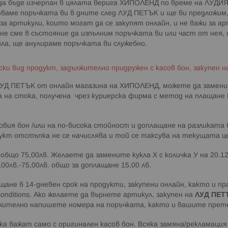
г., да бъде изчерпан в цялата верига ХИПОЛЕНД по време на ЛУД
ваме поръчката ви в дните след ЛУД ПЕТЪК и ще ви предложим, 
 артикули, които могат да се закупят онлайн, и не важи за ар
е не сме в състояние да изпълним поръчката ви или част от нея,
ла, ще анулираме поръчката ви служебно.
ски вид продукт, задължително придружен с касов бон, закупен 
 ЛУД ПЕТЪК от онлайн магазина на ХИПОЛЕНД, можете да заменит
а на стока, получена чрез куриерска фирма с метод на плащане П
вия бон /или на по-висока стойност и доплащане на разликата 
укт отстъпка не се начислява и той се таксува на текущата ц
 общо 75,00лв. Желаете да замените кукла Х с количка У на 20.
0лв.-75,00лв. общо за доплащане 15,00 лв.
щане в 14-дневен срок на продукти, закупени онлайн, както и п
conditions. Ако желаете да върнете артикул, закупен на
ЛУД ПЕТ
лжително напишете номера на поръчката, както и вашите прет
ка важат само с оригинален касов бон. Всяка замяна/рекламация 