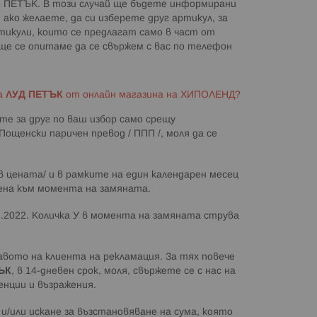
ИЯ ПЕТЪК. В този случай ще бъдете информирани
ако желаете, да си изберете друг артикул, за
тикули, които се предлагат само в част от
 ще се опитаме да се свържем с вас по телефон
на
ЛУД ПЕТЪК
от онлайн магазина на ХИПОЛЕНД?
е за друг по ваш избор само срещу
ощенски паричен превод / ППП /, моля да се
в цената/ и в рамките на един календарен месец
ена към момента на замяната.
12.2022. Количка У в момента на замяната струва
равото на клиента на рекламация. За тях повече
ЪК
, в 14-дневен срок, моля, свържете се с нас на
енции и възражения.
и/или искане за възстановяване на сума, която