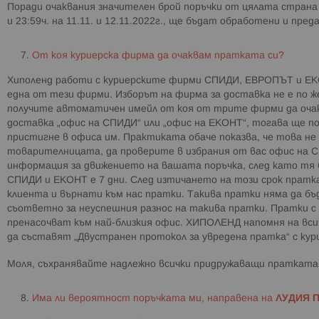
Поради очаквания значителен брой поръчки от цялата страна
и 23:59ч. на 11.11. и 12.11.2022г., ще бъдат обработени и пре
От коя куриерска фирма да очаквам пратката си?
Хиполенд работи с куриерските фирми СПИДИ, ЕВРОПЪТ и ЕКО
една от тези фирми. Изборът на фирма за доставка не е по ж
получите автоматичен имейл от коя от трите фирми да очак
доставка „офис на СПИДИ“ или „офис на ЕКОНТ“, тогава ще п
пристигне в офиса им. Практиката обаче показва, че това не 
товарителницата, да проверите в избрания от вас офис на 
информация за движението на вашата поръчка, след като тя 
СПИДИ и ЕКОНТ е 7 дни. След изтичането на този срок прат
клиента и върнати към нас пратки. Такива пратки няма да б
съответно за неуспешния разнос на такива пратки. Пратки с 
пренасочват към най-близкия офис. ХИПОЛЕНД напомня на вси
да съставят „Двустранен протокол за увредена пратка“ с кури
Моля, съхранявайте надлежно всички придружаващи праткат
Има ли вероятност поръчката ми, направена на
ЛУДИЯ 