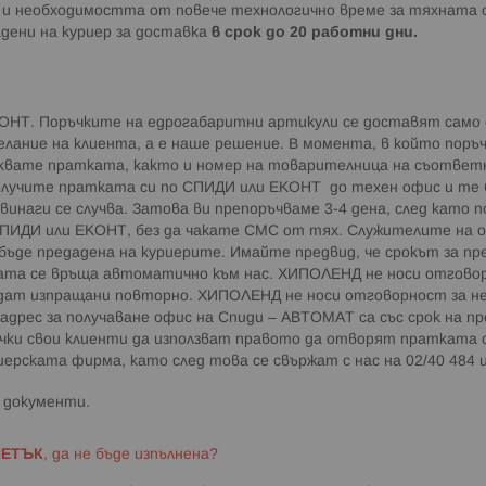
 и необходимостта от повече технологично време за тяхната об
дадени на куриер за доставка
в срок до 20 работни дни.
НТ. Поръчките на едрогабаритни артикули се доставят само 
елание на клиента, а е наше решение. В момента, в който поръ
вате пратката, както и номер на товарителница на съответн
олучите пратката си по СПИДИ или ЕКОНТ до техен офис и те б
винаги се случва. Затова ви препоръчваме 3-4 дена, след като
СПИДИ или ЕКОНТ, без да чакате СМС от тях. Служителите на 
бъде предадена на куриерите. Имайте предвид, че срокът за п
ката се връща автоматично към нас. ХИПОЛЕНД не носи отгово
ъдат изпращани повторно. ХИПОЛЕНД не носи отговорност за н
адрес за получаване офис на Спиди – АВТОМАТ са със срок на п
чки свои клиенти да използват правото да отворят пратката с
ерската фирма, като след това се свържат с нас на 02/40 484 
а документи.
ПЕТЪК
, да не бъде изпълнена?