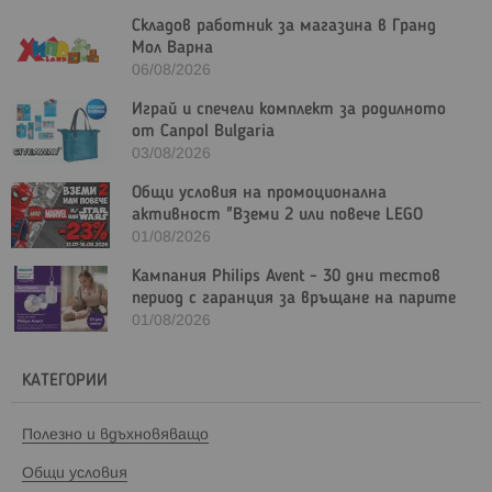
Складов работник за магазина в Гранд
Мол Варна
06/08/2026
Играй и спечели комплект за родилното
от Canpol Bulgaria
03/08/2026
Общи условия на промоционална
активност "Вземи 2 или повече LEGO
Marvel и/или LEGO Star Wars с - 23%"
01/08/2026
Кампания Philips Avent - 30 дни тестов
период с гаранция за връщане на парите
01/08/2026
КАТЕГОРИИ
Полезно и вдъхновяващо
Общи условия