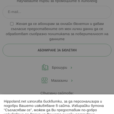
Научавайте първи за промоциите в Хиполенд
Желая да се абонирам за онлайн бюлетин и давам
съгласие предоставените от мен лични данни да се
обработват съобразно
политиката за поверителност на
данните
АБОНИРАНЕ ЗА БЮЛЕТИН
Брошури
Магазини
Свързани сайтове:
Hippoland.net използва бисквитки, за да персонализира и
Hippoland.ro
подобри Вашето изживяване в сайта. Избирайки бутона
“Съгласявам се”, можем да Ви предоставим по-добро