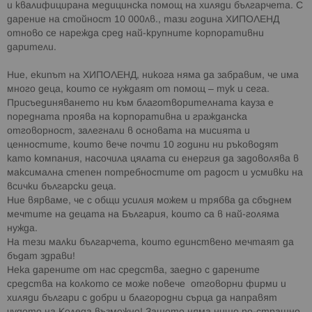
и квалифицирана медицинска помощ на хиляди българчета. С
дарение на стойност 10 000лв., тази година ХИПОЛЕНД
отново се нарежда сред най-крупните корпоративни
дарители.
Ние, екипът на ХИПОЛЕНД, никога няма да забравим, че има
много деца, които се нуждаят от помощ – тук и сега.
Присъединяването ни към благотворителната кауза е
поредната проява на корпоративна и гражданска
отговорност, залегнали в основата на мисията и
ценностите, които вече почти 10 години ни ръководят
като компания, насочила цялата си енергия да задоволява в
максимална степен потребностите от радост и усмивки на
всички български деца.
Ние вярваме, че с общи усилия можем и трябва да сбъднем
мечтите на децата на България, които са в най-голяма
нужда.
На тези малки българчета, които единствено мечтаят да
бъдат здрави!
Нека дарените от нас средства, заедно с дарените
средства на колкото се може повече отговорни фирми и
хиляди българи с добри и благородни сърца да направят