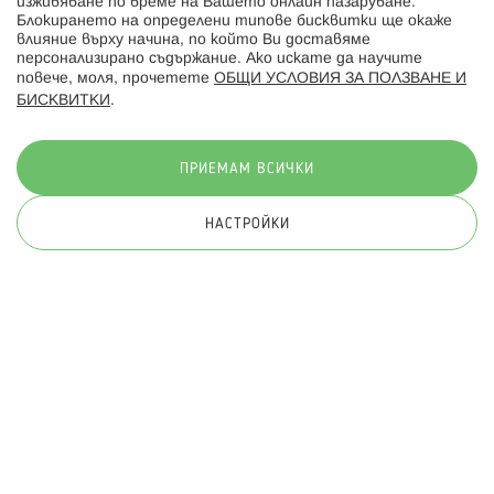
изживяване по време на Вашето онлайн пазаруване.
Последвайте ни:
Блокирането на определени типове бисквитки ще окаже
влияние върху начина, по който Ви доставяме
персонализирано съдържание. Ако искате да научите
повече, моля, прочетете
ОБЩИ УСЛОВИЯ ЗА ПОЛЗВАНЕ И
БИСКВИТКИ
.
Начини на плащане:
ПРИЕМАМ ВСИЧКИ
НАСТРОЙКИ
© 2026 Hippoland.net. Всички права запазени
Общи условия
Πолитика за поверителност
Карта на сайта
Онлайн магазин от