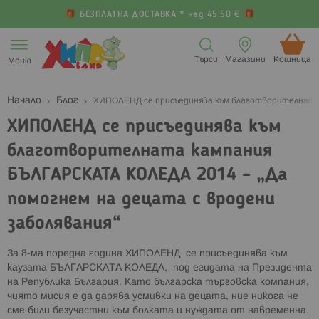
БЕЗПЛАТНА ДОСТАВКА * над 45.50 €
Прескачане
към
Търси
Магазини
Кошница (
Меню
съдържанието
Начало
Блог
ХИПОЛЕНД се присъединява към благотворителната 
ХИПОЛЕНД се присъединява към
благотворителната кампания
БЪЛГАРСКАТА КОЛЕДА 2014 – „Да
помогнем на децата с вродени
заболявания“
За 8-ма поредна година ХИПОЛЕНД се присъединява към
каузата БЪЛГАРСКАТА КОЛЕДА, под егидата на Президента
на Република България. Като българска търговска компания,
чиято мисия е да дарява усмивки на децата, ние никога не
сме били безучастни към болката и нуждата от навременна