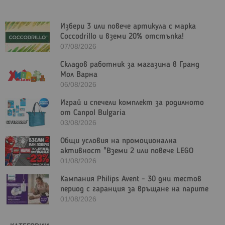
Избери 3 или повече артикула с марка
Coccodrillo и вземи 20% отстъпка!
07/08/2026
Складов работник за магазина в Гранд
Мол Варна
06/08/2026
Играй и спечели комплект за родилното
от Canpol Bulgaria
03/08/2026
Общи условия на промоционална
активност "Вземи 2 или повече LEGO
Marvel и/или LEGO Star Wars с - 23%"
01/08/2026
Кампания Philips Avent - 30 дни тестов
период с гаранция за връщане на парите
01/08/2026