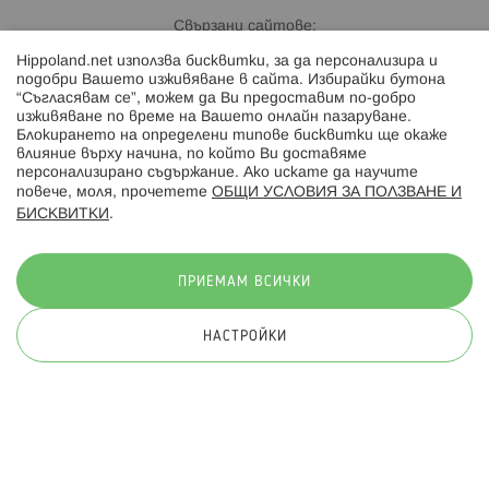
Свързани сайтове:
Hippoland.net използва бисквитки, за да персонализира и
Hippoland.ro
подобри Вашето изживяване в сайта. Избирайки бутона
“Съгласявам се”, можем да Ви предоставим по-добро
изживяване по време на Вашето онлайн пазаруване.
Последвайте ни:
Блокирането на определени типове бисквитки ще окаже
влияние върху начина, по който Ви доставяме
персонализирано съдържание. Ако искате да научите
повече, моля, прочетете
ОБЩИ УСЛОВИЯ ЗА ПОЛЗВАНЕ И
БИСКВИТКИ
.
Начини на плащане:
ПРИЕМАМ ВСИЧКИ
НАСТРОЙКИ
© 2026 Hippoland.net. Всички права запазени
Общи условия
Πолитика за поверителност
Карта на сайта
Онлайн магазин от