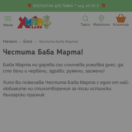
БЕЗПЛАТНА ДОСТАВКА * над 45.50 €
Прескачане
към
Търси
Магазини
Кошница (
Меню
съдържанието
Начало
Блог
Честита Баба Марта!
Честита Баба Марта!
Баба Марта ни дарява със слънчева усмивка днес, да
сте бели и червени, здрави, румени, засмени!
Хипо Ви пожелава Честита Баба Марта с едно от най-
любимите ни стихотворения за този истински
български празник: