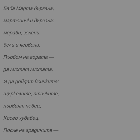
Баба Марта бързала,
мартенички вързала:
морави, зелени,
бели и червени.
Първом на гората —
да листят листата.
И да дойдат всичките:
щъркелите, птичките,
първият певец,
Косер хубавец.
После на градините —