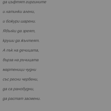
да цъфтят гиргините
и латинки алени,
и божури шарени.
Ябълки да зреят,
круши да жълтеят.
А пък на дечицата,
върза на ръчицата
мартеници чудни
със ресни червени,
да са ранобудни,
да растат засмени.