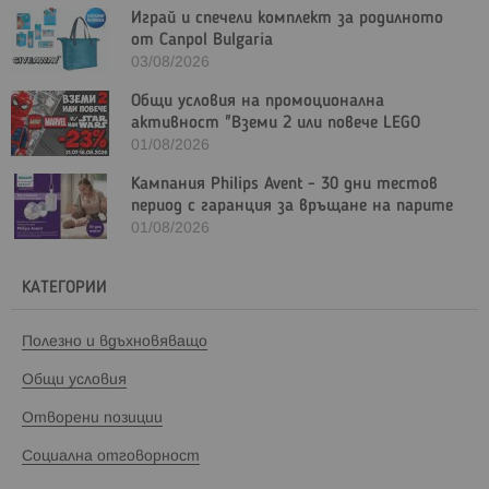
Играй и спечели комплект за родилното
от Canpol Bulgaria
03/08/2026
Общи условия на промоционална
активност "Вземи 2 или повече LEGO
Marvel и/или LEGO Star Wars с - 23%"
01/08/2026
Кампания Philips Avent - 30 дни тестов
период с гаранция за връщане на парите
01/08/2026
КАТЕГОРИИ
Полезно и вдъхновяващо
Общи условия
Отворени позиции
Социална отговорност