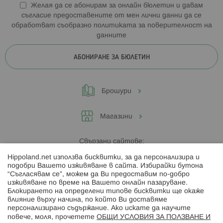
Желая да се абонирам за онлайн бюлетин и давам
съгласие предоставените от мен лични данни да се
обработват съобразно
политиката за поверителност на
данните
АБОНИРАНЕ ЗА БЮЛЕТИН
Брошури
Магазини
Свързани сайтове:
Hippoland.net използва бисквитки, за да персонализира и
Hippoland.ro
подобри Вашето изживяване в сайта. Избирайки бутона
“Съгласявам се”, можем да Ви предоставим по-добро
изживяване по време на Вашето онлайн пазаруване.
Последвайте ни:
Блокирането на определени типове бисквитки ще окаже
влияние върху начина, по който Ви доставяме
персонализирано съдържание. Ако искате да научите
повече, моля, прочетете
ОБЩИ УСЛОВИЯ ЗА ПОЛЗВАНЕ И