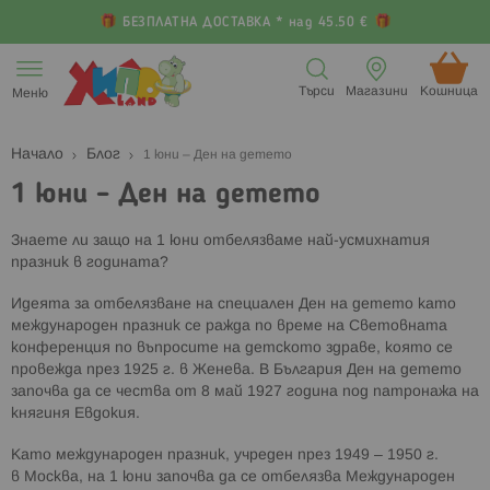
БЕЗПЛАТНА ДОСТАВКА * над 45.50 €
Прескачане
към
Търси
Магазини
Кошница (
Меню
съдържанието
Начало
Блог
1 юни – Ден на детето
1 юни – Ден на детето
Знаете ли защо на 1 юни отбелязваме най-усмихнатия
празник в годината?
Идеята за отбелязване на специален Ден на детето като
международен празник се ражда по време на Световната
конференция по въпросите на детското здраве, която се
провежда през 1925 г. в Женева. В България Ден на детето
започва да се чества от 8 май 1927 година под патронажа на
княгиня Евдокия.
Като международен празник, учреден през 1949 – 1950 г.
в
Москва,
на 1 юни започва да се отбелязва Международен