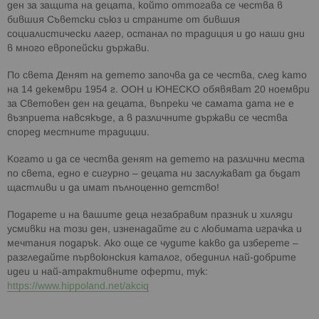
ден за защита на децата, който оттогава се чества в
бившия Съветски съюз и страните от бившия
социалистически лагер, останал по традиция и до наши дни
в много европейски държави.
По света Денят на детето започва да се чества, след като
на 14 декември 1954 г. ООН и ЮНЕСКО обявяват 20 ноември
за Световен ден на децата, въпреки че самата дата не е
възприета навсякъде, а в различните държави се чества
според местните традиции.
Когато и да се чества денят на детето на различни места
по света, едно е сигурно – децата ни заслужават да бъдат
щастливи и да имат пълноценно детство!
Подарете и на вашите деца незабравим празник и хиляди
усмивки на този ден, изненадайте ги с любимата играчка и
мечтания подарък. Ако още се чудите какво да изберете –
разгледайте първоюнския каталог, обединил най-добрите
идеи и най-атрактивните оферти, тук:
https://www.hippoland.net/akciq