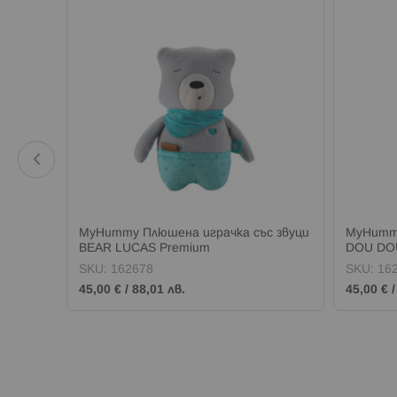
с звуци
MyHummy Плюшена играчка със звуци
MyHummy
BEAR LUCAS Premium
DOU DO
SKU:
162678
SKU:
16
45,00 €
/
88,01 лв.
45,00 €