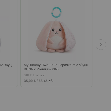
с звуци
MyHummy Плюшена играчка със звуци
MyHumm
BUNNY Premium PINK
BEAR S
SKU:
162672
SKU:
1
35,00 €
/
68,45 лв.
45,00 €