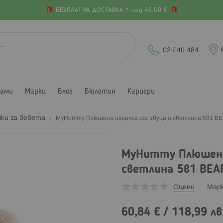
БЕЗПЛАТНА ДОСТАВКА * над 45.50 €
02 / 40 484
лами
Марки
Блог
Бюлетин
Кариери
ки за бебета
MyHummy Плюшена играчка със звуци и светлина 5в1 
MyHummy Плюшена 
светлина 5в1 BE
Оцени
Мар
60,84 €
/
118,99 лв