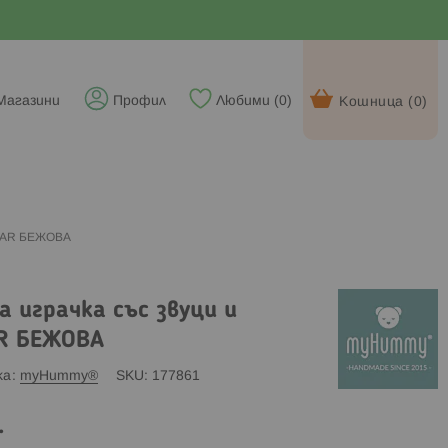
Магазини
Профил
Любими (
0
)
Кошница (
0
)
BEAR БЕЖОВА
играчка със звуци и
AR БЕЖОВА
ка
myHummy®
SKU
177861
.