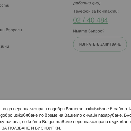
работни дни)
ности
Телефон за контакти:
02 / 40 484
ни въпроси
Имате въпрос?
ИЗПРАТЕТЕ ЗАПИТВАНЕ
зини
и, за да персонализира и подобри Вашето изживяване в сайта.
Свързани сайтове:
Hippoland.ro
Последвайте
-добро изживяване по време на Вашето онлайн пазаруване. Б
у начина, по който Ви доставяме персонализирано съдържани
.
 ЗА ПОЛЗВАНЕ И БИСКВИТКИ