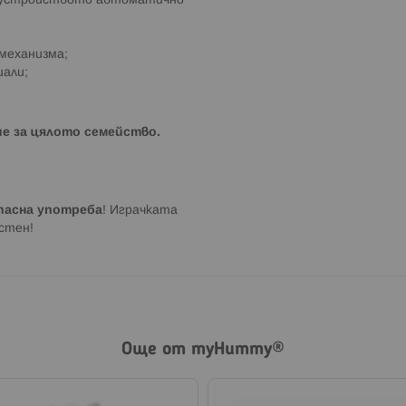
м, устройството автоматично
 механизма;
иали;
е за цялото семейство.
пасна употреба
! Играчката
стен!
Още от myHummy®