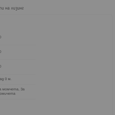
пи на лизинг
0
0
0
ад 0 м.
а момчета, За
омичета