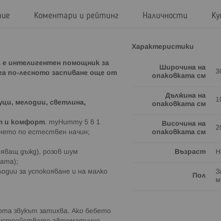
тие
Коментари и рейтинг
Наличности
Ку
Характеристики
а е интелигентен помощник за
Широчина на
3
га по-лесното заспиване още от
опаковката см
Дължина на
1
уци, мелодии, светлина,
опаковката см
ст и комфорт
. myHummy 5 в 1
Височина на
2
ането по естествен начин;
опаковката см
бяващ дъжд), розов шум
Възраст
Н
ата);
одии за успокояване и на малко
З
Пол
м
бота звукът затихва. Ако бебето