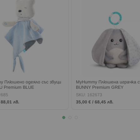
 Плюшено одеяло със звуци
MyHummy Плюшена играчка съ
U Premium BLUE
BUNNY Premium GREY
2685
SKU:
162673
/
88,01 лв.
35,00 €
/
68,45 лв.