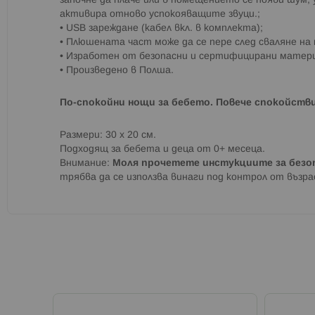
започне да плаче или в помещението се появи шу
активира отново успокояващите звуци.;
• USB зареждане (кабел вкл. в комплекта);
• Плюшената част може да се пере след сваляне на
• Изработен от безопасни и сертифицирани матер
• Произведено в Полша.
По-спокойни нощи за бебето. Повече спокойстви
Размери: 30 х 20 см.
Подходящ за бебета и деца от 0+ месеца.
Внимание:
Моля прочетете инстукциите за безо
трябва да се използва винаги под контрол от възра