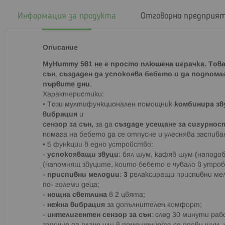
началото
на
Информация за продукта
Отговорно предприя
галерия
със
снимки
Описание
MyHummy 5в1
не е просто плюшена играчка. Тов
сън
,
създаден
да успокоява бебето
и да подпома
първите дни
.
Характеристики:
• Този мултифункционален помощник
комбинира зв
вибрация
и
сензор за сън,
за да
създаде усещане за сигурно
помага на бебето да се отпусне и улеснява заспив
• 5 функции в едно устройство:
-
успокояващи звуци
: бял шум, кафяв шум (наподо
(напомнящ звуците, които бебето е чувало в утроб
-
приспивни мелодии
:
3
релаксиращи приспивни мел
по- големи деца;
-
нощна светлина
в 2 цвята;
-
нежна вибрация
за допълнителен комфорт;
-
интелигентен сензор за сън
: след 30 минути ра