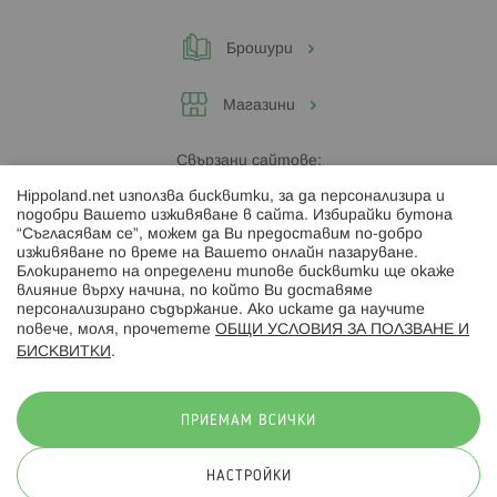
Брошури
Магазини
Свързани сайтове:
Hippoland.net използва бисквитки, за да персонализира и
Hippoland.ro
подобри Вашето изживяване в сайта. Избирайки бутона
“Съгласявам се”, можем да Ви предоставим по-добро
изживяване по време на Вашето онлайн пазаруване.
Последвайте ни:
Блокирането на определени типове бисквитки ще окаже
влияние върху начина, по който Ви доставяме
персонализирано съдържание. Ако искате да научите
повече, моля, прочетете
ОБЩИ УСЛОВИЯ ЗА ПОЛЗВАНЕ И
БИСКВИТКИ
.
Начини на плащане:
ПРИЕМАМ ВСИЧКИ
НАСТРОЙКИ
© 2026 Hippoland.net. Всички права запазени