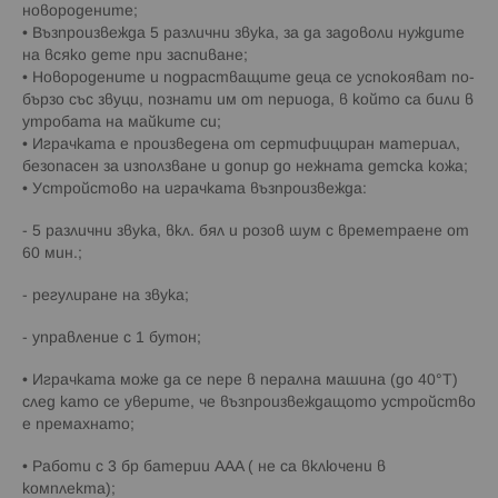
новородените;
• Възпроизвежда 5 различни звука, за да задоволи нуждите
на всяко дете при заспиване;
• Новородените и подрастващите деца се успокояват по-
бързо със звуци, познати им от периода, в който са били в
утробата на майките си;
• Играчката е произведена от сертифициран материал,
безопасен за използване и допир до нежната детска кожа;
• Устройстово на играчката възпроизвежда:
- 5 различни звука, вкл. бял и розов шум с времетраене от
60 мин.;
- регулиране на звука;
- управление с 1 бутон;
• Играчката може да се пере в перална машина (до 40°Т)
след като се уверите, че възпроизвеждащото устройство
е премахнато;
• Работи с 3 бр батерии AAA ( не са включени в
комплекта);