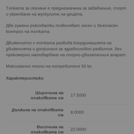
Топката за скачане е предназначена за забавление, спорт
и укрепване на мускулите на децата.
Две гумени ръкохватки позволяват лесен и безопасен
контрол на топката.
Движението с топката развива координацията на
движенията и допринася за здравословно развитие, без
прекомерно натоварване на опорно-двигателния апарат.
Максимално тегло на потребителя 50 кг.
Характеристики
Широчина на
17.5000
опаковката см
Дължина на опаковката
8.0000
см
Височина на
22.0000
опаковката см