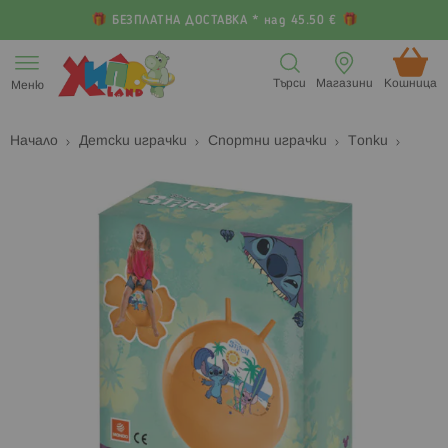
БЕЗПЛАТНА ДОСТАВКА * над 45.50 €
Прескачане
към
Търси
Магазини
Кошница (
Меню
съдържанието
Начало
Детски играчки
Спортни играчки
Топки
Преминете
П
към
к
края
н
на
н
галерията
г
на
с
изображенията
с