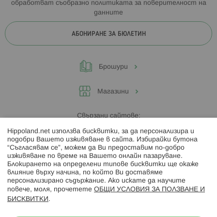
обработват съобразно
политиката за поверителност на
данните
АБОНИРАНЕ ЗА БЮЛЕТИН
Брошури
Магазини
Свързани сайтове:
Hippoland.net използва бисквитки, за да персонализира и
Hippoland.ro
подобри Вашето изживяване в сайта. Избирайки бутона
“Съгласявам се”, можем да Ви предоставим по-добро
изживяване по време на Вашето онлайн пазаруване.
Последвайте ни:
Блокирането на определени типове бисквитки ще окаже
влияние върху начина, по който Ви доставяме
персонализирано съдържание. Ако искате да научите
повече, моля, прочетете
ОБЩИ УСЛОВИЯ ЗА ПОЛЗВАНЕ И
БИСКВИТКИ
.
Начини на плащане: