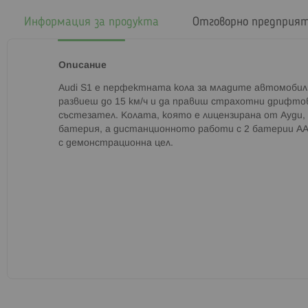
началото
на
Информация за продукта
Отговорно предприя
галерия
със
снимки
Описание
Audi S1 е перфектната кола за младите автомобил
развиеш до 15 км/ч и да правиш страхотни дрифто
състезател. Колата, която е лицензирана от Ауди, 
батерия, а дистанционното работи с 2 батерии АА
с демонстрационна цел.