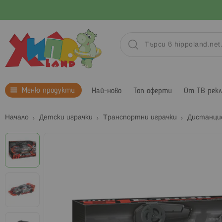
Меню продукти
Най-ново
Топ оферти
От ТВ рек
Начало
Детски играчки
Транспортни играчки
Дистанци
Преминете
към
края
на
галерията
на
изображенията