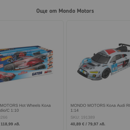
Още от Mondo Motors
MOTORS Hot Wheels Кола
MONDO MOTORS Кола Audi R
dio/C 1:10
1:14
8266
SKU:
191389
/
118,99 лв.
40,89 €
/
79,97 лв.