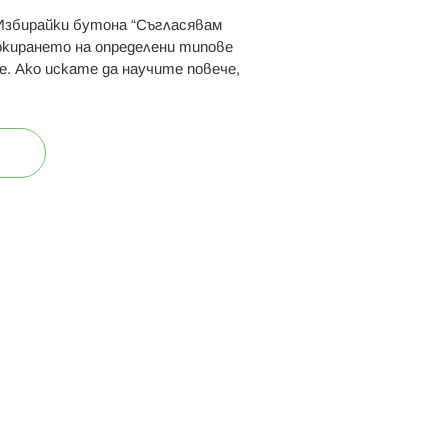
 Избирайки бутона “Съгласявам
 ни:
локирането на определени типове
е. Ако искате да научите повече,
ост
Карта на сайта