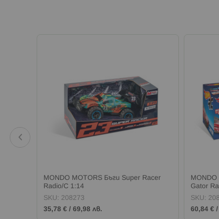
io/C
MONDO MOTORS Бъги Super Racer
MONDO 
Radio/C 1:14
Gator Ra
SKU:
208273
SKU:
20
35,78 €
/
69,98 лв.
60,84 €