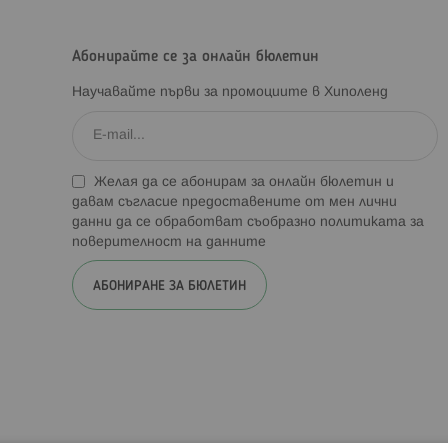
Абонирайте се за онлайн бюлетин
Научавайте първи за промоциите в Хиполенд
Желая да се абонирам за онлайн бюлетин и
давам съгласие предоставените от мен лични
данни да се обработват съобразно
политиката за
поверителност на данните
АБОНИРАНЕ ЗА БЮЛЕТИН