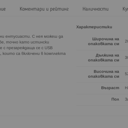
тие
Коментари и рейтинг
Наличности
Ку
Характеристики
ни ентусиасти. С нея можеш да
Широчина на
2
ве, точно като истински
опаковката см
е с презареждаща се с USB
, които са включени в комплекта
Дължина на
3
опаковката см
Височина на
5
опаковката см
Възраст
Н
Пол
З