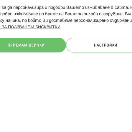
и, за да персонализира и подобри Вашето изживяване в сайта.
Свързани сайтове:
Hippoland.ro
Последвайте
-добро изживяване по време на Вашето онлайн пазаруване. Б
у начина, по който Ви доставяме персонализирано съдържани
.
 ЗА ПОЛЗВАНЕ И БИСКВИТКИ
ачини на плащане:
ПРИЕМАМ ВСИЧКИ
НАСТРОЙКИ
. Всички права запазени
Общи условия
Πолитика за поверителн
Онлайн магазин от