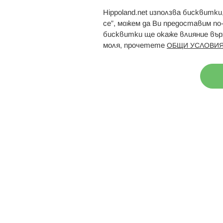
Hippoland.net използва бисквитк
Брошури
Магазини
се”, можем да Ви предоставим по
бисквитки ще окаже влияние върх
моля, прочетете
ОБЩИ УСЛОВИЯ
Н
© 2026 Hippoland.net