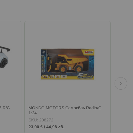
8 R/C
MONDO MOTORS Самосвал Radio/C
MONDO
1:24
SMART 
SKU:
208272
SKU:
1
23,00 €
/
44,98 лв.
25,55 €