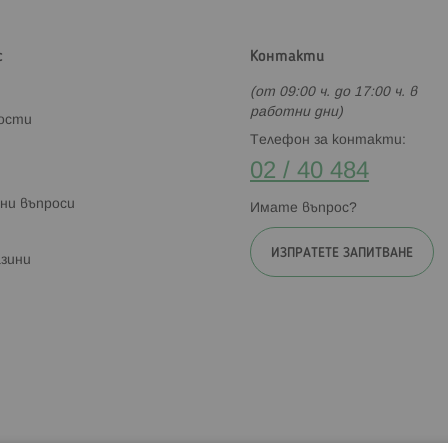
с
Контакти
(от 09:00 ч. до 17:00 ч. в
работни дни)
ности
Телефон за контакти:
02 / 40 484
ни въпроси
Имате въпрос?
ИЗПРАТЕТЕ ЗАПИТВАНЕ
зини