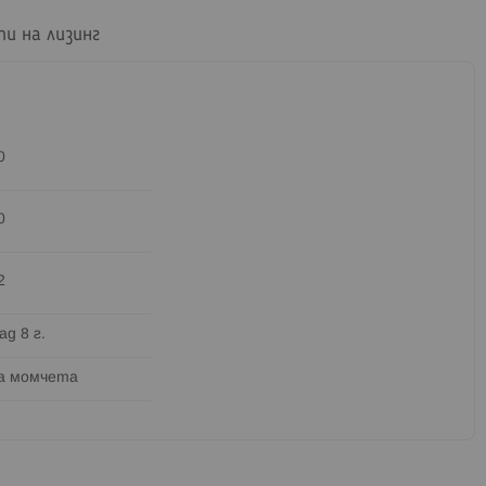
пи на лизинг
0
0
2
ад 8 г.
а момчета