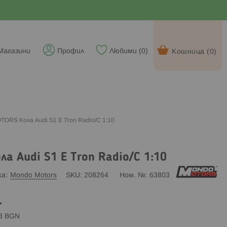
Магазини
Профил
Любими (
0
)
Кошница (
0
)
RS Кола Audi S1 E Tron Radio/C 1:10
 Audi S1 E Tron Radio/C 1:10
ка
Mondo Motors
SKU
208264
Ном. №
63803
.
83 BGN