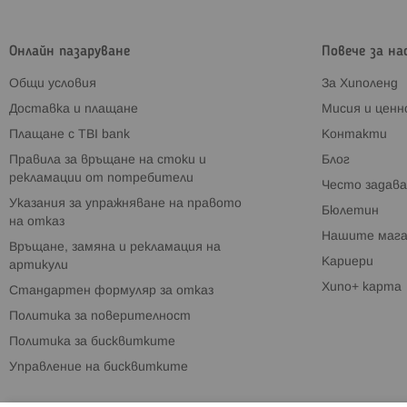
Онлайн пазаруване
Повече за на
Общи условия
За Хиполенд
Доставка и плащане
Мисия и цен
Плащане с TBI bank
Контакти
Правила за връщане на стоки и
Блог
рекламации от потребители
Често задава
Указания за упражняване на правото
Бюлетин
на отказ
Нашите мага
Връщане, замяна и рекламация на
Кариери
артикули
Хипо+ карта
Стандартен формуляр за отказ
Политика за поверителност
Политика за бисквитките
Управление на бисквитките