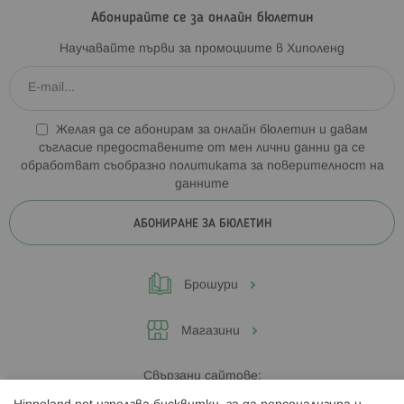
Абонирайте се за онлайн бюлетин
Научавайте първи за промоциите в Хиполенд
Желая да се абонирам за онлайн бюлетин и давам
съгласие предоставените от мен лични данни да се
обработват съобразно
политиката за поверителност на
данните
АБОНИРАНЕ ЗА БЮЛЕТИН
Брошури
Магазини
Свързани сайтове: