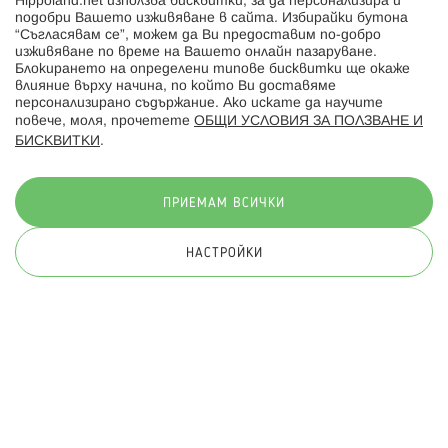
Hippoland.net използва бисквитки, за да персонализира и
Hippoland.ro
подобри Вашето изживяване в сайта. Избирайки бутона
“Съгласявам се”, можем да Ви предоставим по-добро
изживяване по време на Вашето онлайн пазаруване.
Последвайте ни:
Блокирането на определени типове бисквитки ще окаже
влияние върху начина, по който Ви доставяме
персонализирано съдържание. Ако искате да научите
повече, моля, прочетете
ОБЩИ УСЛОВИЯ ЗА ПОЛЗВАНЕ И
БИСКВИТКИ
.
Начини на плащане:
ПРИЕМАМ ВСИЧКИ
НАСТРОЙКИ
© 2026 Hippoland.net. Всички права запазени
Общи условия
Πолитика за поверителност
Карта на сайта
Онлайн магазин от