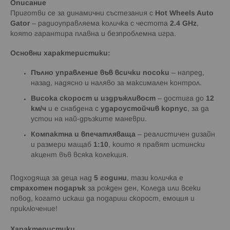
Описание
Приготви се за динамични състезания с
Hot Wheels Auto
Gator
– радиоуправляема количка с честота
2.4 GHz
,
която гарантира плавна и безпроблемна игра.
Основни характеристики:
Пълно управление във всички посоки
– напред,
назад, надясно и наляво за максимален контрол.
Висока скорост и издръжливост
– достига до
12
км/ч
и е снабдена с
удароустойчив корпус
, за да
устои на най-дръзките маневри.
Компактна и впечатляваща
– реалистичен дизайн
и размери мащаб
1:10
, които я правят истински
акцент във всяка колекция.
Подходяща за деца над
5 години
, тази количка е
страхотен подарък
за рожден ден, Коледа или всеки
повод, когато искаш да подариш скорост, емоция и
приключение!
Характеристики