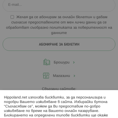
Желая да се абонирам за онлайн бюлетин и давам
съгласие предоставените от мен лични данни да се
обработват съобразно
политиката за поверителност на
данните
АБОНИРАНЕ ЗА БЮЛЕТИН
Брошури
Магазини
Свързани сайтове:
Hippoland.net използва бисквитки, за да персонализира и
Hippoland.ro
подобри Вашето изживяване в сайта. Избирайки бутона
“Съгласявам се”, можем да Ви предоставим по-добро
изживяване по време на Вашето онлайн пазаруване.
Последвайте ни:
Блокирането на определени типове бисквитки ще окаже