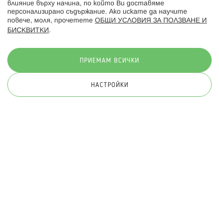
влияние върху начина, по който Ви доставяме
персонализирано съдържание. Ако искате да научите
повече, моля, прочетете
ОБЩИ УСЛОВИЯ ЗА ПОЛЗВАНЕ И
БИСКВИТКИ
.
Начини на плащане:
ПРИЕМАМ ВСИЧКИ
НАСТРОЙКИ
© 2026 Hippoland.net. Всички права запазени
Общи условия
Πолитика за поверителност
Карта на сайта
Онлайн магазин от