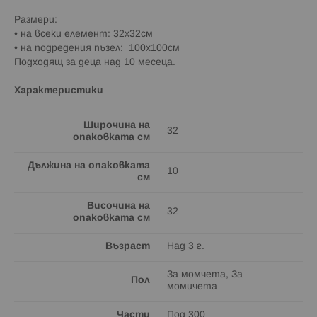
Размери:
• на всеки елемент: 32x32см
• на подредения пъзел: 100х100см
Подходящ за деца над 10 месеца.
Характеристики
Широчина на
32
опаковката см
Дължина на опаковката
10
см
Височина на
32
опаковката см
Възраст
Над 3 г.
За момчета, За
Пол
момичета
Части
Под 300