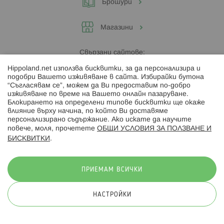
Брошури
Магазини
Свързани сайтове:
Hippoland.net използва бисквитки, за да персонализира и
Hippoland.ro
подобри Вашето изживяване в сайта. Избирайки бутона
“Съгласявам се”, можем да Ви предоставим по-добро
изживяване по време на Вашето онлайн пазаруване.
Последвайте ни:
Блокирането на определени типове бисквитки ще окаже
влияние върху начина, по който Ви доставяме
персонализирано съдържание. Ако искате да научите
повече, моля, прочетете
ОБЩИ УСЛОВИЯ ЗА ПОЛЗВАНЕ И
БИСКВИТКИ
.
Начини на плащане:
ПРИЕМАМ ВСИЧКИ
НАСТРОЙКИ
© 2026 Hippoland.net. Всички права запазени
Общи условия
Πолитика за поверителност
Карта на сайта