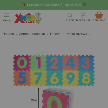
БЕЗПЛАТНА ДОСТАВКА * над 45.50 €
Прескачане
към
Търси
Магазини
Кошница (
Меню
съдържанието
Начало
Детски играчки
Пъзели
Меки пъзели
Преминете
П
към
к
края
н
на
н
галерията
г
на
с
изображенията
с