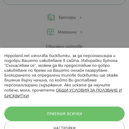
Брошури
Магазини
Свързани сайтове:
Hippoland.net използва бисквитки, за да персонализира и
Hippoland.ro
подобри Вашето изживяване в сайта. Избирайки бутона
“Съгласявам се”, можем да Ви предоставим по-добро
изживяване по време на Вашето онлайн пазаруване.
Последвайте ни:
Блокирането на определени типове бисквитки ще окаже
влияние върху начина, по който Ви доставяме
персонализирано съдържание. Ако искате да научите
повече, моля, прочетете
ОБЩИ УСЛОВИЯ ЗА ПОЛЗВАНЕ И
БИСКВИТКИ
.
Начини на плащане:
ПРИЕМАМ ВСИЧКИ
НАСТРОЙКИ