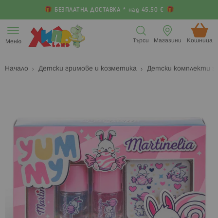
БЕЗПЛАТНА ДОСТАВКА * над 45.50 €
Прескачане
към
Търси
Магазини
Кошница (
Меню
съдържанието
Начало
Детски гримове и козметика
Детски комплекти з
Преминете
П
към
к
края
н
на
н
галерията
г
на
с
изображенията
с