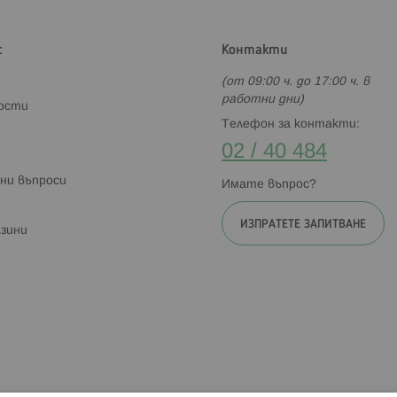
с
Контакти
(от 09:00 ч. до 17:00 ч. в
работни дни)
ности
Телефон за контакти:
02 / 40 484
ни въпроси
Имате въпрос?
ИЗПРАТЕТЕ ЗАПИТВАНЕ
зини