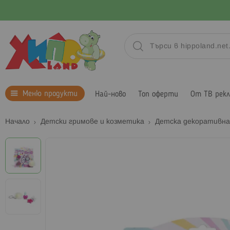
Меню продукти
Най-ново
Топ оферти
От ТВ рек
Начало
Детски гримове и козметика
Детска декоративн
Преминете
към
края
на
галерията
на
изображенията