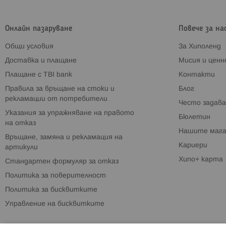
Онлайн пазаруване
Повече за на
Общи условия
За Хиполенд
Доставка и плащане
Мисия и цен
Плащане с TBI bank
Контакти
Правила за връщане на стоки и
Блог
рекламации от потребители
Често задава
Указания за упражняване на правото
Бюлетин
на отказ
Нашите мага
Връщане, замяна и рекламация на
Кариери
артикули
Хипо+ карта
Стандартен формуляр за отказ
Политика за поверителност
Политика за бисквитките
Управление на бисквитките