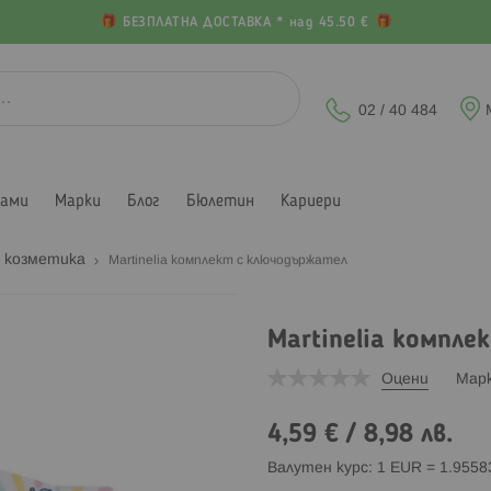
БЕЗПЛАТНА ДОСТАВКА * над 45.50 €
02 / 40 484
лами
Марки
Блог
Бюлетин
Кариери
а козметика
Martinelia комплект с ключодържател
Martinelia компл
Оцени
Мар
4,59 €
/
8,98 лв.
Валутен курс: 1 EUR = 1.955