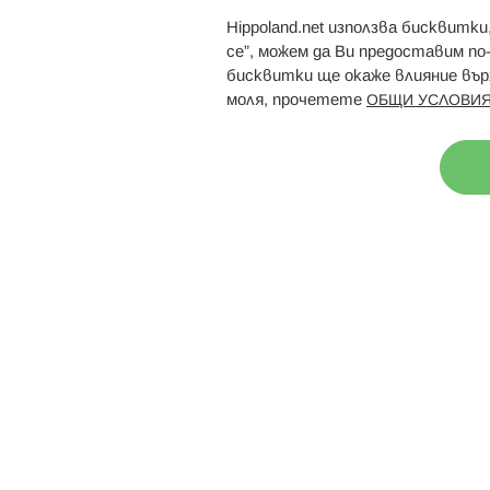
Hippoland.net използва бисквитк
Брошури
Магазини
се”, можем да Ви предоставим по
бисквитки ще окаже влияние върх
моля, прочетете
ОБЩИ УСЛОВИЯ
Н
© 2026 Hippoland.net