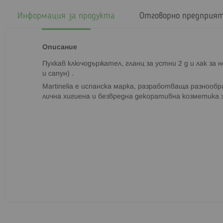
началото
на
Информация за продукта
Отговорно предприя
галерия
със
снимки
Описание
Пухкав ключодържател, гланц за устни 2 g и лак за 
и сапун) .
Martinelia е испанска марка, разработваща разнооб
лична хигиена и безвредна декоративна козметика 