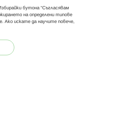
 Избирайки бутона “Съгласявам
 ни:
локирането на определени типове
е. Ако искате да научите повече,
ост
Карта на сайта