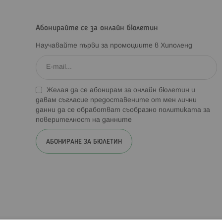
Абонирайте се за онлайн бюлетин
Научавайте първи за промоциите в Хиполенд
Желая да се абонирам за онлайн бюлетин и
давам съгласие предоставените от мен лични
данни да се обработват съобразно
политиката за
поверителност на данните
АБОНИРАНЕ ЗА БЮЛЕТИН