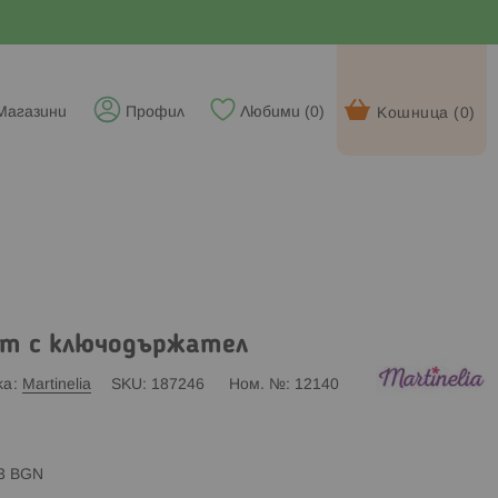
Магазини
Профил
Любими (
0
)
Кошница (
0
)
ект с ключодържател
ка
Martinelia
SKU
187246
Ном. №
12140
83 BGN