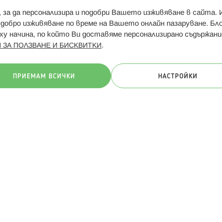
и, за да персонализира и подобри Вашето изживяване в сайта.
Свързани сайтове:
Hippoland.ro
Последвайте
-добро изживяване по време на Вашето онлайн пазаруване. Б
у начина, по който Ви доставяме персонализирано съдържани
.
 ЗА ПОЛЗВАНЕ И БИСКВИТКИ
ачини на плащане:
ПРИЕМАМ ВСИЧКИ
НАСТРОЙКИ
. Всички права запазени
Общи условия
Πолитика за поверителн
Онлайн магазин от