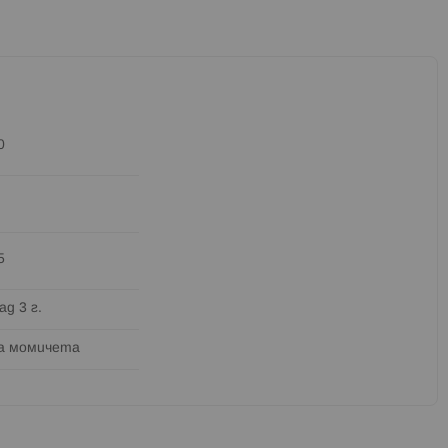
0
5
ад 3 г.
а момичета