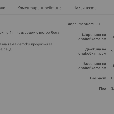
тие
Коментари и рейтинг
Наличности
Характеристики
нокти 4 ml (измиваем с топла вода
Широчина на
1
опаковката см
разна гама детски продукти за
за деца.
Дължина на
5
опаковката см
Височина на
1
опаковката см
Възраст
Н
Пол
З