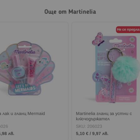
Още от Martinelia
Не се предла
ia лак и гланц Mermaid
Martinelia гланц за устни с
ключодържател
6026
SKU:
206023
5,98 лв.
5,10 €
/
9,97 лв.