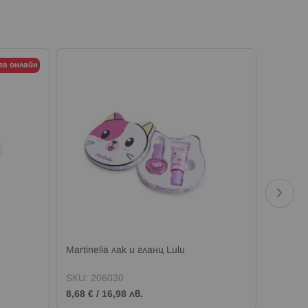
га онлайн
Martinelia лак и гланц Lulu
Martine
мл
SKU:
206030
SKU:
2
8,68 €
/
16,98 лв.
6,64 €