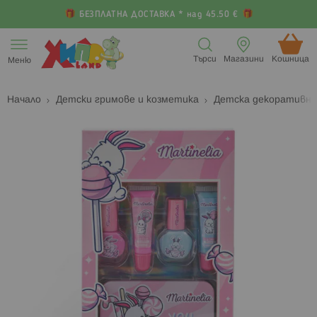
БЕЗПЛАТНА ДОСТАВКА * над 45.50 €
Прескачане
към
Търси
Магазини
Кошница (
Меню
съдържанието
Начало
Детски гримове и козметика
Детска декоративн
Преминете
П
към
к
края
н
на
н
галерията
г
на
с
изображенията
с