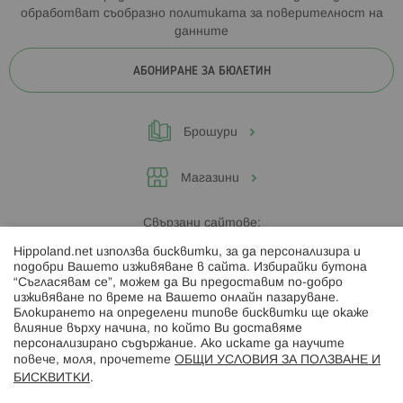
обработват съобразно
политиката за поверителност на
данните
АБОНИРАНЕ ЗА БЮЛЕТИН
Брошури
Магазини
Свързани сайтове:
Hippoland.net използва бисквитки, за да персонализира и
Hippoland.ro
подобри Вашето изживяване в сайта. Избирайки бутона
“Съгласявам се”, можем да Ви предоставим по-добро
изживяване по време на Вашето онлайн пазаруване.
Последвайте ни:
Блокирането на определени типове бисквитки ще окаже
влияние върху начина, по който Ви доставяме
персонализирано съдържание. Ако искате да научите
повече, моля, прочетете
ОБЩИ УСЛОВИЯ ЗА ПОЛЗВАНЕ И
БИСКВИТКИ
.
Начини на плащане: