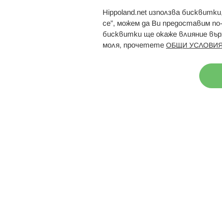
Hippoland.net използва бисквитк
Брошури
Магазини
се”, можем да Ви предоставим по
бисквитки ще окаже влияние върх
моля, прочетете
ОБЩИ УСЛОВИЯ
Н
© 2026 Hippoland.net