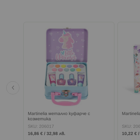
Martinelia метално куфарче с
Martinel
козметика
SKU:
206017
SKU:
20
16,86 €
/
32,98 лв.
10,22 €