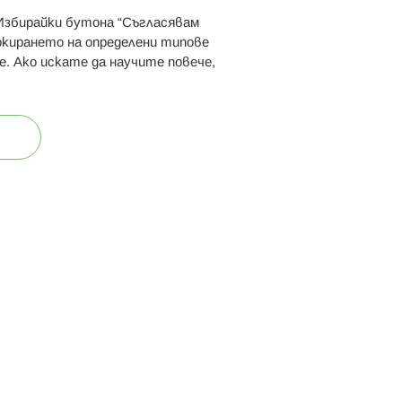
 Избирайки бутона “Съгласявам
 ни:
локирането на определени типове
е. Ако искате да научите повече,
ост
Карта на сайта