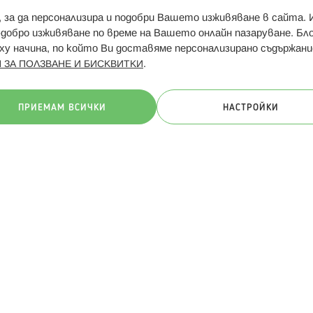
и, за да персонализира и подобри Вашето изживяване в сайта.
Свързани сайтове:
Hippoland.ro
Последвайте
-добро изживяване по време на Вашето онлайн пазаруване. Б
у начина, по който Ви доставяме персонализирано съдържани
.
 ЗА ПОЛЗВАНЕ И БИСКВИТКИ
ачини на плащане:
ПРИЕМАМ ВСИЧКИ
НАСТРОЙКИ
. Всички права запазени
Общи условия
Πолитика за поверителн
Онлайн магазин от