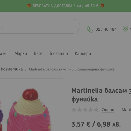
БЕЗПЛАТНА ДОСТАВКА * над 45.50 €
02 / 40 484
лами
Марки
Блог
Бюлетин
Кариери
а козметика
Martinelia балсам за устни в сладоледена фунийка
Martinelia балсам
фунийка
Оцени
Мар
3,57 €
/
6,98 лв.