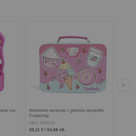
ране със
Martinelia несесер с детски гримове
Martine
Сладолед
SKU:
206014
SKU:
2
28,11 €
/
54,98 лв.
6,64 €