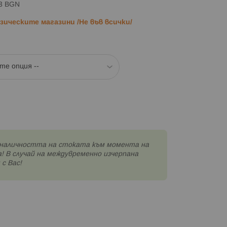
83 BGN
ическите магазини /Не във всички/
наличността на стоката към момента на
! В случай на междувременно изчерпана
с Вас!