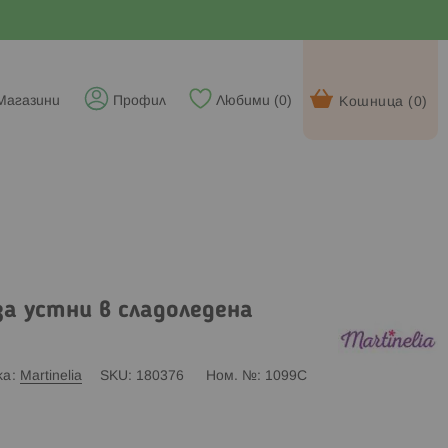
Магазини
Профил
Любими (
0
)
Кошница (
0
)
 за устни в сладоледена
ка
Martinelia
SKU
180376
Ном. №
1099С