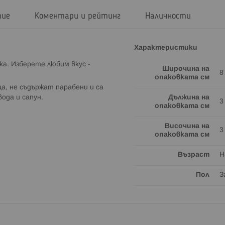
тие
Коментари и рейтинг
Наличности
Характеристики
йка. Изберете любим вкус -
Широчина на
8
опаковката см
ца, не съдържат парабени и са
ода и сапун.
Дължина на
3
опаковката см
Височина на
3
опаковката см
Възраст
Н
Пол
З