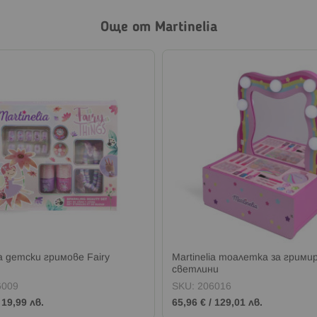
Още от Martinelia
ia детски гримове Fairy
Martinelia тоалетка за грими
светлини
6009
SKU:
206016
/
19,99 лв.
65,96 €
/
129,01 лв.