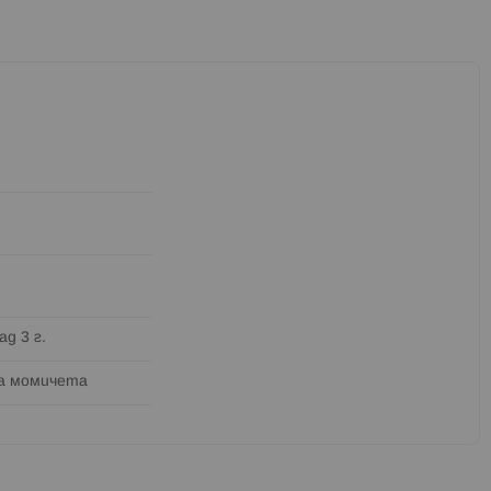
ад 3 г.
а момичета