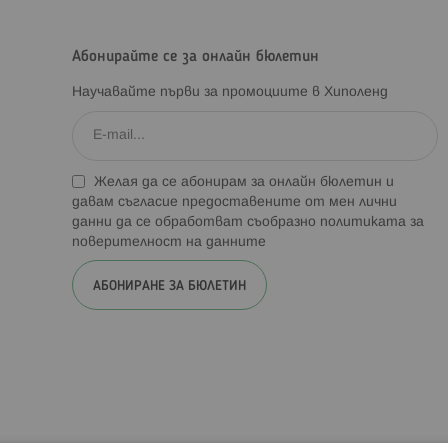
Абонирайте се за онлайн бюлетин
Научавайте първи за промоциите в Хиполенд
Желая да се абонирам за онлайн бюлетин и
давам съгласие предоставените от мен лични
данни да се обработват съобразно
политиката за
поверителност на данните
АБОНИРАНЕ ЗА БЮЛЕТИН