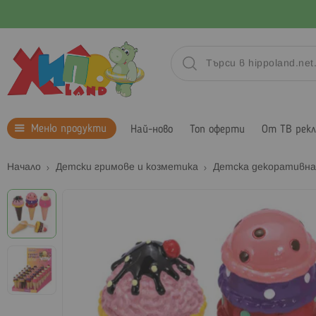
Меню продукти
Най-ново
Топ оферти
От ТВ рек
Начало
Детски гримове и козметика
Детска декоративн
Преминете
към
края
на
галерията
на
изображенията