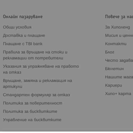
Онлайн пазаруване
Повече за на
Общи условия
За Хиполенд
Доставка и плащане
Мисия и цен
Плащане с TBI bank
Контакти
Правила за връщане на стоки и
Блог
рекламации от потребители
Често задава
Указания за упражняване на правото
Бюлетин
на отказ
Нашите мага
Връщане, замяна и рекламация на
Кариери
артикули
Хипо+ карта
Стандартен формуляр за отказ
Политика за поверителност
Политика за бисквитките
Управление на бисквитките