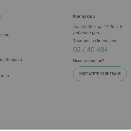
с
Контакти
(от 09:00 ч. до 17:00 ч. в
работни дни)
ности
Телефон за контакти:
02 / 40 484
ни въпроси
Имате въпрос?
ИЗПРАТЕТЕ ЗАПИТВАНЕ
зини