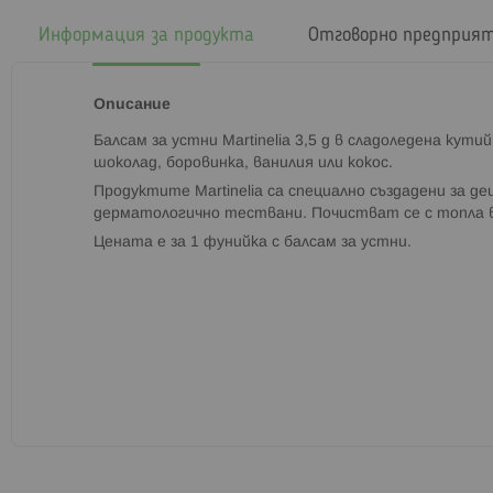
началото
на
Информация за продукта
Отговорно предприя
галерия
със
снимки
Описание
Балсам за устни Martinelia 3,5 g в сладоледена кути
шоколад, боровинка, ванилия или кокос.
Продуктите Martinelia са специално създадени за де
дерматологично тествани. Почистват се с топла в
Цената е за 1 фунийка с балсам за устни.