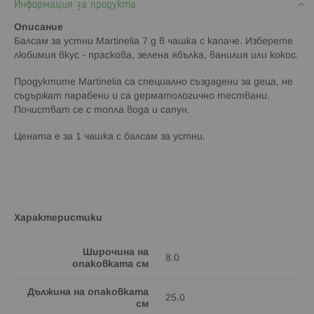
Информация за продукта
Описание
Балсам за устни Martinelia 7 g в чашка с капаче. Изберете
любимия вкус - праскова, зелена ябълка, ванилия или кокос.
Продуктите Martinelia са специално създадени за деца, не
съдържат парабени и са дерматологично тествани.
Почистват се с топла вода и сапун.
Цената е за 1 чашка с балсам за устни.
Характеристики
Широчина на
8.0
опаковката см
Дължина на опаковката
25.0
см