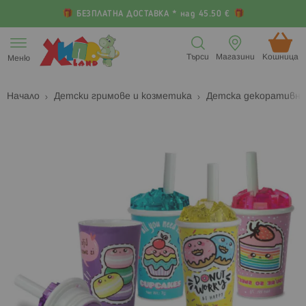
БЕЗПЛАТНА ДОСТАВКА * над 45.50 €
Прескачане
към
Търси
Магазини
Кошница (
Меню
съдържанието
Начало
Детски гримове и козметика
Детска декоративн
Преминете
П
към
к
края
н
на
н
галерията
г
на
с
изображенията
с