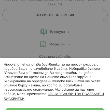
данните
АБОНИРАНЕ ЗА БЮЛЕТИН
Брошури
Магазини
Свързани сайтове:
Hippoland.net използва бисквитки, за да персонализира и
Hippoland.ro
подобри Вашето изживяване в сайта. Избирайки бутона
“Съгласявам се”, можем да Ви предоставим по-добро
изживяване по време на Вашето онлайн пазаруване.
Последвайте ни:
Блокирането на определени типове бисквитки ще окаже
влияние върху начина, по който Ви доставяме
персонализирано съдържание. Ако искате да научите
повече, моля, прочетете
ОБЩИ УСЛОВИЯ ЗА ПОЛЗВАНЕ И
БИСКВИТКИ
.
Начини на плащане: