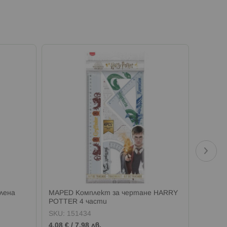
лена
MAPED Комплект за чертане HARRY
MAPED 
POTTER 4 части
Pixel Pa
SKU:
151434
SKU:
1
4,08 €
/
7,98 лв.
14,31 €