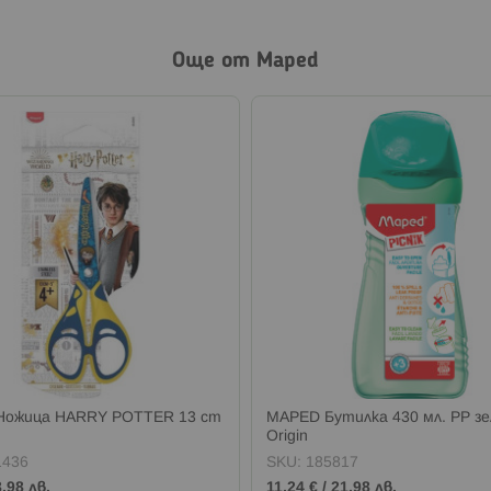
Още от Maped
Ножица HARRY POTTER 13 cm
MAPED Бутилка 430 мл. РР зе
Origin
1436
SKU:
185817
8,98 лв.
11,24 €
/
21,98 лв.