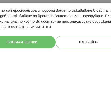
и, за да персонализира и подобри Вашето изживяване в сайта.
Свързани сайтове:
Hippoland.ro
Последвайте
-добро изживяване по време на Вашето онлайн пазаруване. Б
у начина, по който Ви доставяме персонализирано съдържани
.
 ЗА ПОЛЗВАНЕ И БИСКВИТКИ
ачини на плащане:
ПРИЕМАМ ВСИЧКИ
НАСТРОЙКИ
. Всички права запазени
Общи условия
Πолитика за поверителн
Онлайн магазин от