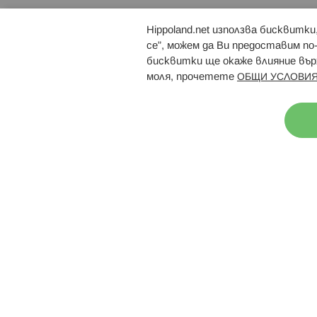
Hippoland.net използва бисквитк
Брошури
Магазини
се”, можем да Ви предоставим по
бисквитки ще окаже влияние върх
моля, прочетете
ОБЩИ УСЛОВИЯ
Н
© 2026 Hippoland.net