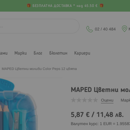
БЕЗПЛАТНА ДОСТАВКА * над 45.50 €
02 / 40 484
лами
Марки
Блог
Бюлетин
Кариери
MAPED Цветни моливи Color Peps 12 цвята
MAPED Цветни мол
Оцени
Мар
5,87 €
/
11,48 лв.
Валутен курс: 1 EUR = 1.955