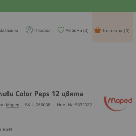
Магазини
Профил
Любими (
0
)
Кошница (
0
)
иви Color Peps 12 цвята
ка
Maped
SKU
066038
Ном. №
9832032
83 BGN