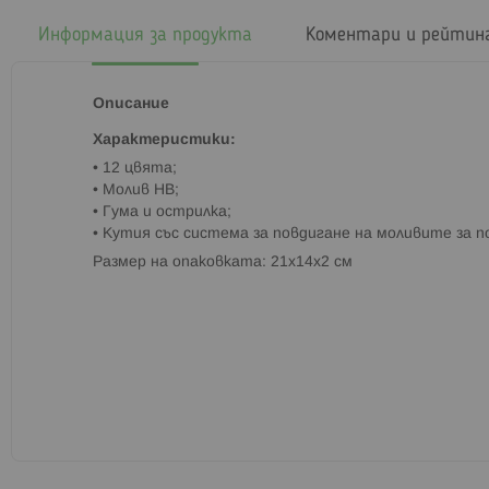
началото
на
Информация за продукта
Коментари и рейтин
галерия
със
снимки
Описание
Характеристики:
• 12 цвята;
• Молив HB;
• Гума и острилка;
• Кутия със система за повдигане на моливите за п
Размер на опаковката: 21x14х2 см