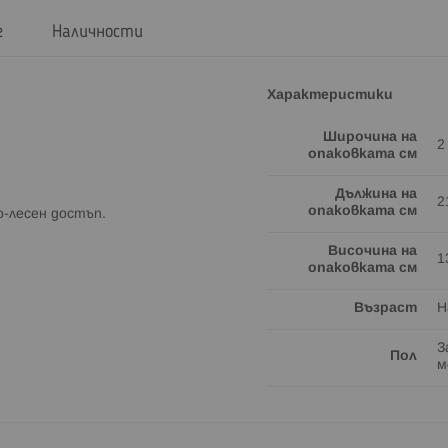
г
Наличности
Характеристики
Широчина на
2
опаковката см
Дължина на
2
опаковката см
о-лесен достъп.
Височина на
1
опаковката см
Възраст
Н
З
Пол
м