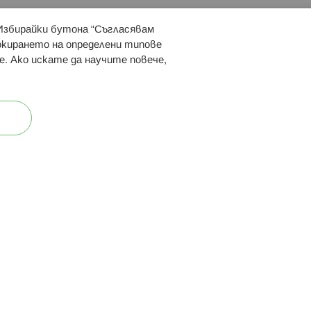
 Избирайки бутона “Съгласявам
 ни:
локирането на определени типове
е. Ако искате да научите повече,
ост
Карта на сайта