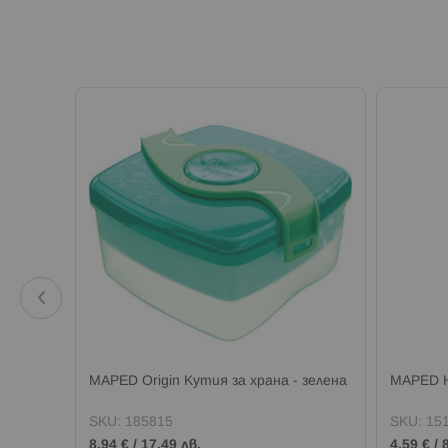
а онлайн
MAPED Origin Кутия за храна - зеленa
MAPED 
SKU:
185815
SKU:
15
8,94 €
/
17,49 лв.
4,59 €
/