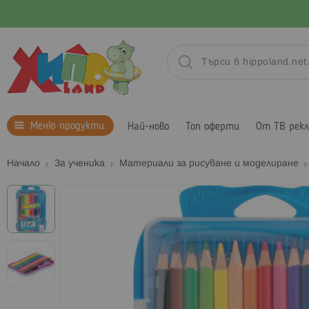
Меню продукти
Най-ново
Топ оферти
От ТВ рек
Начало
За ученика
Материали за рисуване и моделиране
Преминете
към
края
на
галерията
на
изображенията