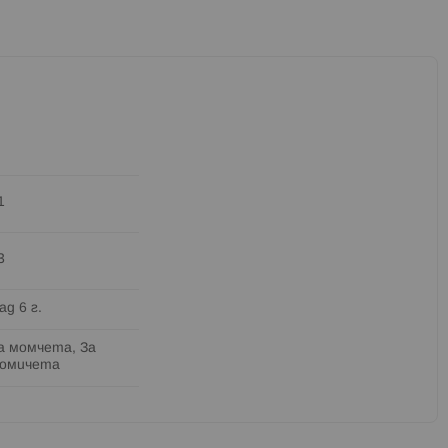
1
3
ад 6 г.
а момчета, За
омичета