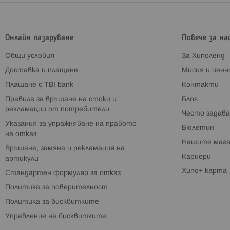
Онлайн пазаруване
Повече за на
Общи условия
За Хиполенд
Доставка и плащане
Мисия и цен
Плащане с TBI bank
Контакти
Правила за връщане на стоки и
Блог
рекламации от потребители
Често задава
Указания за упражняване на правото
Бюлетин
на отказ
Нашите мага
Връщане, замяна и рекламация на
Кариери
артикули
Хипо+ карта
Стандартен формуляр за отказ
Политика за поверителност
Политика за бисквитките
Управление на бисквитките