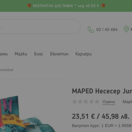
БЕЗПЛАТНА ДОСТАВКА * над 45.50 €
02 / 40 484
лами
Марки
Блог
Бюлетин
Кариери
пособия
MAPED Несесер Jun
Оцени
Мар
23,51 €
/
45,98 лв.
Валутен курс: 1 EUR = 1.955