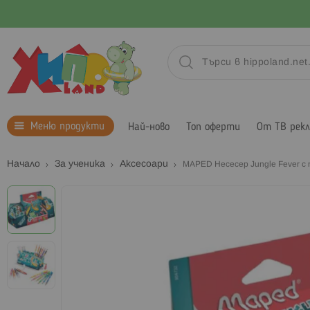
Меню продукти
Най-ново
Топ оферти
От ТВ рек
Начало
За ученика
Аксесоари
MAPED Несесер Jungle Fever с 
Преминете
към
края
на
галерията
на
изображенията