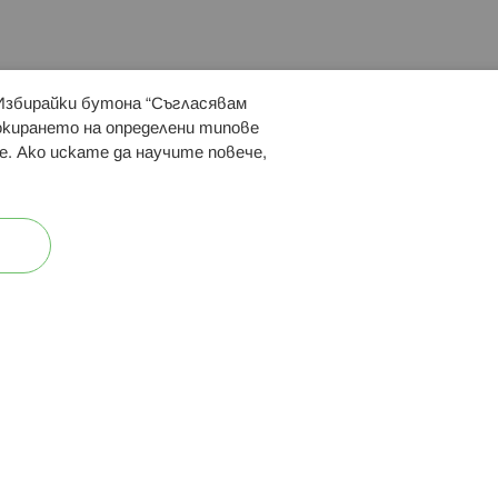
 Избирайки бутона “Съгласявам
 ни:
локирането на определени типове
е. Ако искате да научите повече,
ост
Карта на сайта