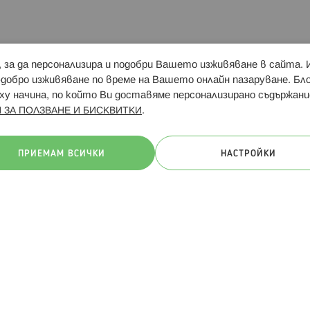
и, за да персонализира и подобри Вашето изживяване в сайта.
Свързани сайтове:
Hippoland.ro
Последвайте
-добро изживяване по време на Вашето онлайн пазаруване. Б
у начина, по който Ви доставяме персонализирано съдържани
.
 ЗА ПОЛЗВАНЕ И БИСКВИТКИ
ачини на плащане:
ПРИЕМАМ ВСИЧКИ
НАСТРОЙКИ
. Всички права запазени
Общи условия
Πолитика за поверителн
Онлайн магазин от