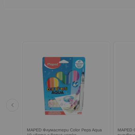
Fever
MAPED Флумастери Color Peps Aqua
MAPED C