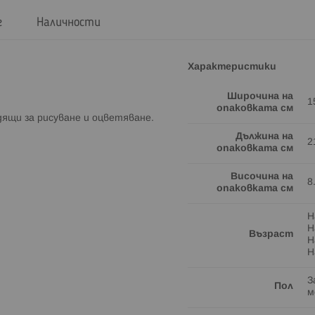
г
Наличности
Характеристики
Широчина на
1
опаковката см
ящи за рисуване и оцветяване.
Дължина на
2
опаковката см
Височина на
8
опаковката см
Н
Н
Възраст
Н
Н
З
Пол
м