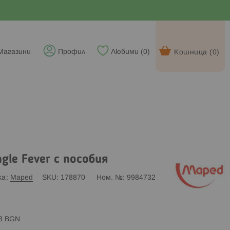
Магазини
Профил
Любими (
0
)
Кошница (
0
)
gle Fever с пособия
ка
Maped
SKU
178870
Ном. №
9984732
83 BGN