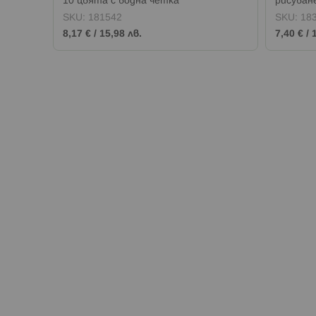
10 цвята с водна четка
рисуване
SKU:
181542
SKU:
18
8,17 €
/
15,98 лв.
7,40 €
/