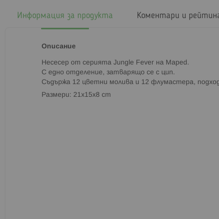
началото
на
Информация за продукта
Коментари и рейтин
галерия
със
снимки
Описание
Несесер от серията Jungle Fever на Maped.
С едно отделение, затварящо се с цип.
Съдържа 12 цветни молива и 12 флумастера, подход
Размери: 21x15x8 cm