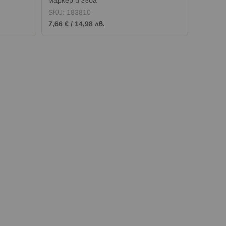
маркер и гъба
Peps - 
SKU:
183810
SKU:
1
7,66 €
/
14,98 лв.
5,87 €