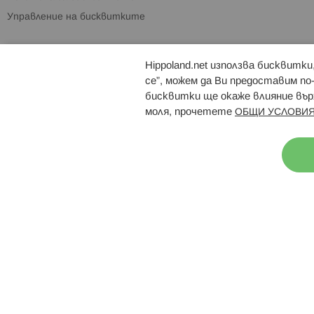
Управление на бисквитките
Hippoland.net използва бисквитк
Брошури
Магазини
се”, можем да Ви предоставим по
бисквитки ще окаже влияние върх
моля, прочетете
ОБЩИ УСЛОВИЯ
Н
© 2026 Hippoland.net