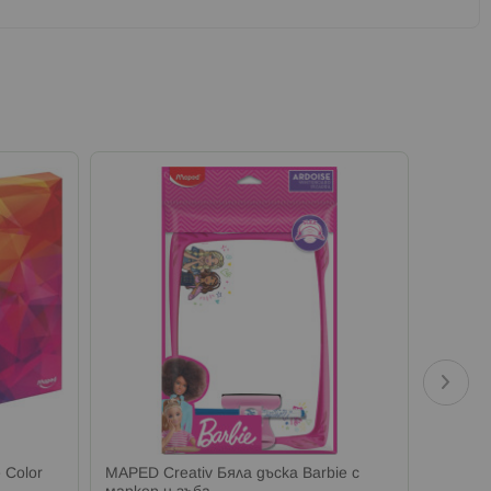
 Color
MAPED Creativ Бяла дъска Barbie с
MAPED 