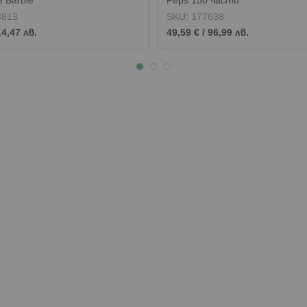
 Barbie
Peps 150 части
3813
SKU:
177638
14,47 лв.
49,59 €
/
96,99 лв.