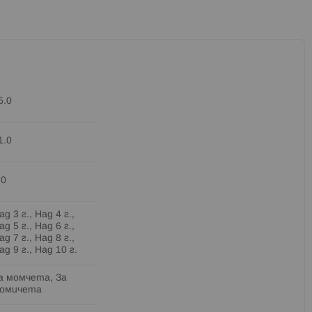
5.0
1.0
.0
ад 3 г., Над 4 г.,
ад 5 г., Над 6 г.,
ад 7 г., Над 8 г.,
ад 9 г., Над 10 г.
а момчета, За
омичета