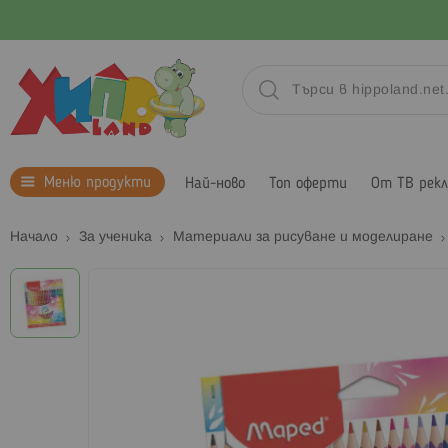
Меню продукти
Най-ново
Топ оферти
От ТВ рек
Начало
За ученика
Материали за рисуване и моделиране
Преминете
към
края
на
галерията
на
изображенията