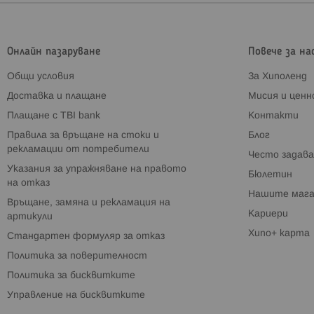
Онлайн пазаруване
Повече за на
Общи условия
За Хиполенд
Доставка и плащане
Мисия и цен
Плащане с TBI bank
Контакти
Правила за връщане на стоки и
Блог
рекламации от потребители
Често задава
Указания за упражняване на правото
Бюлетин
на отказ
Нашите мага
Връщане, замяна и рекламация на
Кариери
артикули
Хипо+ карта
Стандартен формуляр за отказ
Политика за поверителност
Политика за бисквитките
Управление на бисквитките