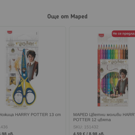
Още от Maped
Не се предла
Ножица HARRY POTTER 13 cm
MAPED Цветни моливи HARR
POTTER 12 цвята
1436
SKU:
151432
8,98 лв.
4,59 €
/
8,98 лв.