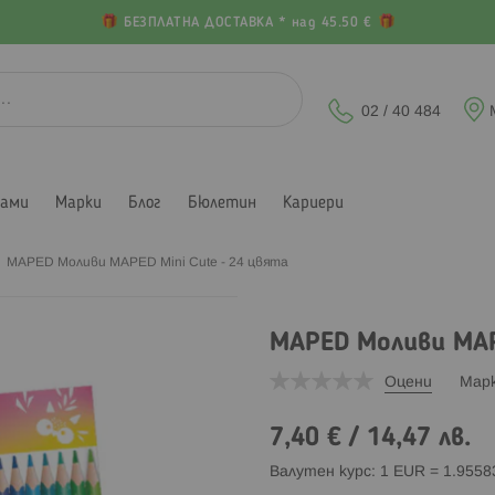
БЕЗПЛАТНА ДОСТАВКА * над 45.50 €
02 / 40 484
лами
Марки
Блог
Бюлетин
Кариери
MAPED Моливи MAPED Mini Cute - 24 цвята
MAPED Моливи MAP
Оцени
Мар
7,40 €
/
14,47 лв.
Валутен курс: 1 EUR = 1.955