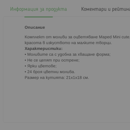
началото
на
Информация за продукта
Коментари и рейтин
галерия
със
снимки
Описание
Комплект от моливи за оцветяване Maped Mini cute
красота в изкуството на малките творци.
Характеристики:
• Моливите са с удобна за хващане форма;
• Не се цепят при острене;
• Ярки цветове;
• 24 броя цветни молива.
Размер на кутията: 21х1х18 см.