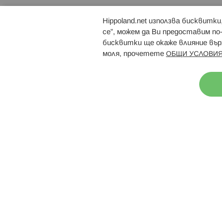
Hippoland.net използва бисквитк
Брошури
Магазини
се”, можем да Ви предоставим по
бисквитки ще окаже влияние върх
моля, прочетете
ОБЩИ УСЛОВИЯ
Н
© 2026 Hippoland.net