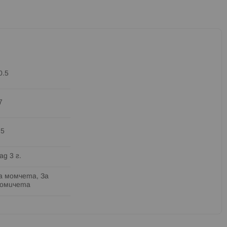
0.5
7
.5
ад 3 г.
а момчета, За
омичета