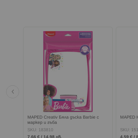
 HARRY
MAPED Creativ Бяла дъска Barbie с
MAPED 
маркер и гъба
SKU:
183810
SKU:
15
7,66 €
/
14,98 лв.
4,59 €
/