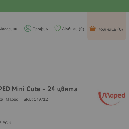
Магазини
Профил
Любими (
0
)
Кошница (
0
)
ED Mini Cute - 24 цвята
ка
Maped
SKU
149712
83 BGN