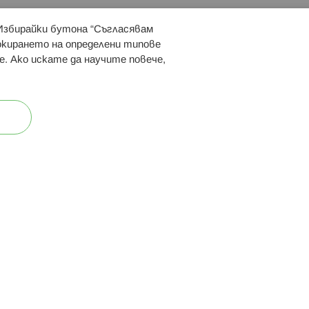
 Избирайки бутона “Съгласявам
 ни:
локирането на определени типове
е. Ако искате да научите повече,
ост
Карта на сайта