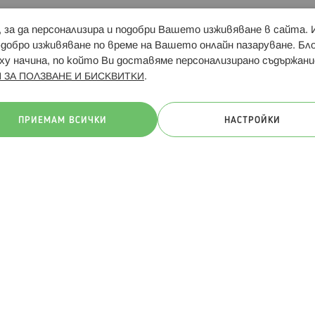
и, за да персонализира и подобри Вашето изживяване в сайта.
Свързани сайтове:
Hippoland.ro
Последвайте
-добро изживяване по време на Вашето онлайн пазаруване. Б
у начина, по който Ви доставяме персонализирано съдържани
.
 ЗА ПОЛЗВАНЕ И БИСКВИТКИ
ачини на плащане:
ПРИЕМАМ ВСИЧКИ
НАСТРОЙКИ
. Всички права запазени
Общи условия
Πолитика за поверителн
Онлайн магазин от