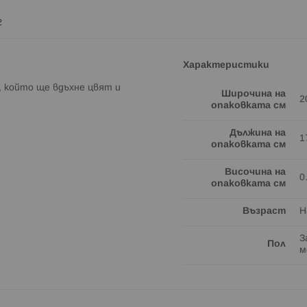
г
Характеристики
, който ще вдъхне цвят и
Широчина на
2
опаковката см
Дължина на
1
опаковката см
Височина на
0
опаковката см
Възраст
Н
З
Пол
м