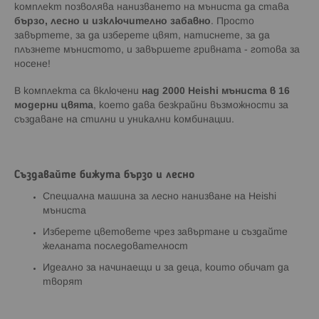
комплект позволява нанизването на мъниста да става
бързо, лесно и изключително забавно
. Просто
завъртете, за да изберете цвят, натиснете, за да
плъзнете мънистото, и завършете гривната - готова за
носене!
В комплекта са включени
над 2000 Heishi мъниста в 16
модерни цвята
, което дава безкрайни възможности за
създаване на стилни и уникални комбинации.
Създавайте бижута бързо и лесно
Специална машина за лесно нанизване на Heishi
мъниста
Изберете цветовете чрез завъртане и създайте
желаната последователност
Идеално за начинаещи и за деца, които обичат да
творят