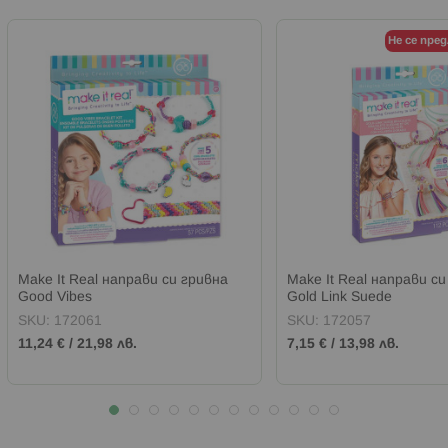
Не се пре
Make It Real направи си гривна
Make It Real направи си
Good Vibes
Gold Link Suede
SKU:
172061
SKU:
172057
11,24 €
/
21,98 лв.
7,15 €
/
13,98 лв.