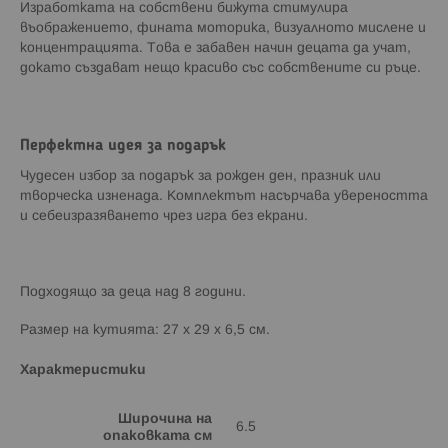
Изработката на собствени бижута стимулира
въображението, фината моторика, визуалното мислене и
концентрацията. Това е забавен начин децата да учат,
докато създават нещо красиво със собствените си ръце.
Перфектна идея за подарък
Чудесен избор за подарък за рожден ден, празник или
творческа изненада. Комплектът насърчава увереността
и себеизразяването чрез игра без екрани.
Подходящо за деца над 8 години.
Размер на кутията: 27 х 29 х 6,5 см.
Характеристики
Широчина на
6.5
опаковката см