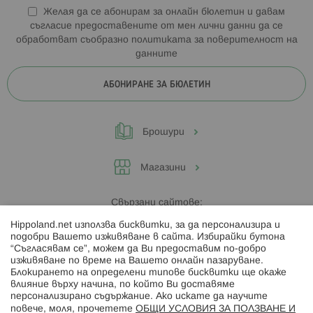
Желая да се абонирам за онлайн бюлетин и давам
съгласие предоставените от мен лични данни да се
обработват съобразно
политиката за поверителност на
данните
АБОНИРАНЕ ЗА БЮЛЕТИН
Брошури
Магазини
Свързани сайтове:
Hippoland.net използва бисквитки, за да персонализира и
Hippoland.ro
подобри Вашето изживяване в сайта. Избирайки бутона
“Съгласявам се”, можем да Ви предоставим по-добро
изживяване по време на Вашето онлайн пазаруване.
Последвайте ни:
Блокирането на определени типове бисквитки ще окаже
влияние върху начина, по който Ви доставяме
персонализирано съдържание. Ако искате да научите
повече, моля, прочетете
ОБЩИ УСЛОВИЯ ЗА ПОЛЗВАНЕ И