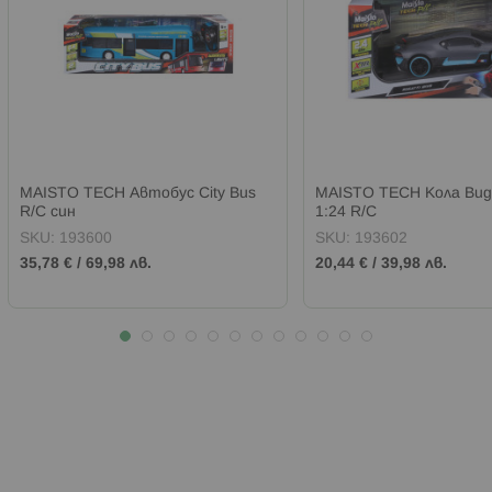
MAISTO TECH Автобус City Bus
MAISTO TECH Кола Bugat
R/C син
1:24 R/C
SKU:
193600
SKU:
193602
35,78 €
/
69,98 лв.
20,44 €
/
39,98 лв.