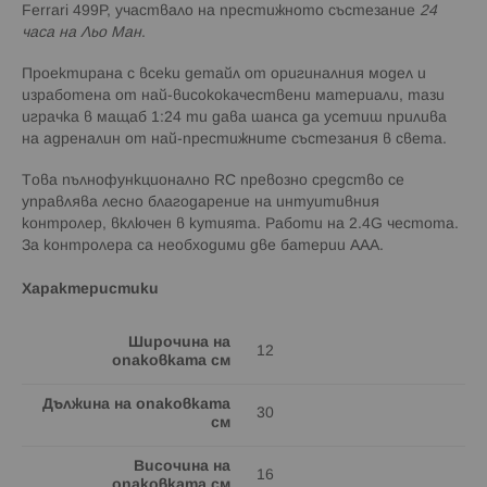
Ferrari 499P, участвало на престижното състезание
24
часа на Льо Ман
.
Проектирана с всеки детайл от оригиналния модел и
изработена от най-висококачествени материали, тази
играчка в мащаб 1:24 ти дава шанса да усетиш прилива
на адреналин от най-престижните състезания в света.
Това пълнофункционално RC превозно средство се
управлява лесно благодарение на интуитивния
контролер, включен в кутията. Работи на 2.4G честота.
За контролера са необходими две батерии ААА.
Характеристики
Широчина на
12
опаковката см
Дължина на опаковката
30
см
Височина на
16
опаковката см