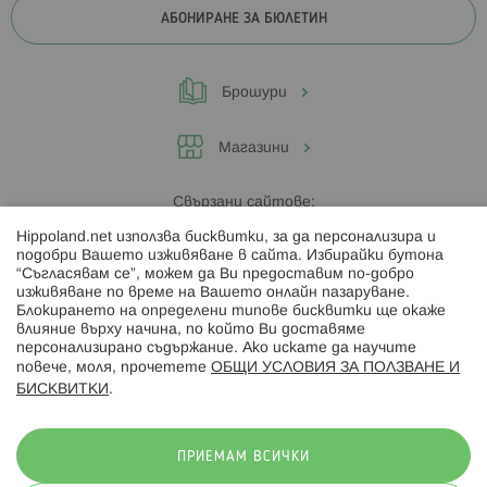
АБОНИРАНЕ ЗА БЮЛЕТИН
Брошури
Магазини
Свързани сайтове:
Hippoland.net използва бисквитки, за да персонализира и
Hippoland.ro
подобри Вашето изживяване в сайта. Избирайки бутона
“Съгласявам се”, можем да Ви предоставим по-добро
изживяване по време на Вашето онлайн пазаруване.
Последвайте ни:
Блокирането на определени типове бисквитки ще окаже
влияние върху начина, по който Ви доставяме
персонализирано съдържание. Ако искате да научите
повече, моля, прочетете
ОБЩИ УСЛОВИЯ ЗА ПОЛЗВАНЕ И
БИСКВИТКИ
.
Начини на плащане:
ПРИЕМАМ ВСИЧКИ