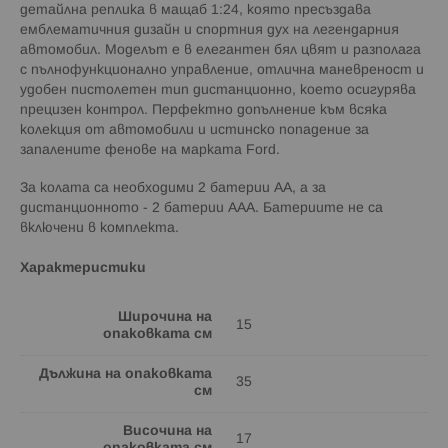
детайлна реплика в мащаб 1:24, която пресъздава
емблематичния дизайн и спортния дух на легендарния
автомобил. Моделът е в елегантен бял цвят и разполага
с пълнофункционално управление, отлична маневреност и
удобен пистолетен тип дистанционно, което осигурява
прецизен контрол. Перфектно допълнение към всяка
колекция от автомобили и истинско попадение за
запалените фенове на марката Ford.
За колата са необходими 2 батерии АА, а за
дистанционното - 2 батерии ААА. Батериите не са
включени в комплекта.
Характеристики
Широчина на
15
опаковката см
Дължина на опаковката
35
см
Височина на
17