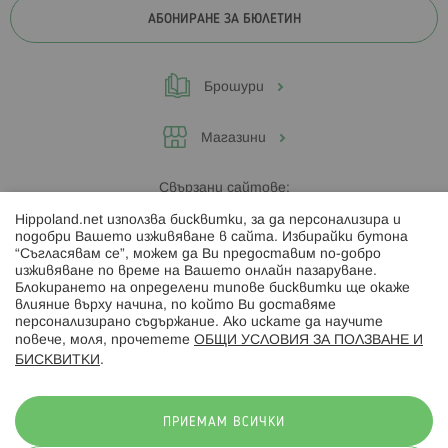
АБОНИРАНЕ ЗА БЮЛЕТИН
Брошури
Магазини
Свързани сайтове:
Hippoland.net използва бисквитки, за да персонализира и
Hippoland.ro
подобри Вашето изживяване в сайта. Избирайки бутона
“Съгласявам се”, можем да Ви предоставим по-добро
изживяване по време на Вашето онлайн пазаруване.
Последвайте ни:
Блокирането на определени типове бисквитки ще окаже
влияние върху начина, по който Ви доставяме
персонализирано съдържание. Ако искате да научите
повече, моля, прочетете
ОБЩИ УСЛОВИЯ ЗА ПОЛЗВАНЕ И
БИСКВИТКИ
.
Начини на плащане:
ПРИЕМАМ ВСИЧКИ