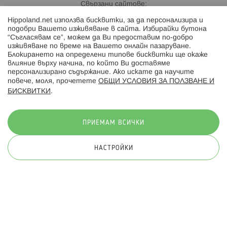
Свързани сайтове:
Hippoland.net използва бисквитки, за да персонализира и
Hippoland.ro
подобри Вашето изживяване в сайта. Избирайки бутона
“Съгласявам се”, можем да Ви предоставим по-добро
изживяване по време на Вашето онлайн пазаруване.
Последвайте ни:
Блокирането на определени типове бисквитки ще окаже
влияние върху начина, по който Ви доставяме
персонализирано съдържание. Ако искате да научите
повече, моля, прочетете
ОБЩИ УСЛОВИЯ ЗА ПОЛЗВАНЕ И
БИСКВИТКИ
.
Начини на плащане:
ПРИЕМАМ ВСИЧКИ
НАСТРОЙКИ
© 2026 Hippoland.net. Всички права запазени
Общи условия
Πолитика за поверителност
Карта на сайта
Онлайн магазин от