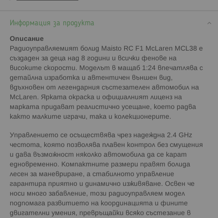
Информация за продукта
Описание
Радиоуправляемият болид Maisto RC F1 McLaren MCL38 е
създаден за деца над 8 години и всички фенове на
високите скорости. Моделът в мащаб 1:24 впечатлява с
детайлна изработка и автентичен външен вид,
вдъхновен от легендарния състезателен автомобил на
McLaren. Ярката окраска и официалният лиценз на
марката придават реалистично усещане, което радва
както малките играчи, така и колекционерите.
Управлението се осъществява чрез надеждна 2.4 GHz
честота, която позволява плавен контрол без смущения
и дава възможност няколко автомобила да се карат
едновременно. Компактните размери правят болида
лесен за маневриране, а стабилното управление
гарантира приятно и динамично изживяване. Освен че
носи много забавление, този радиоуправляем модел
подпомага развитието на координацията и фините
двигателни умения, превръщайки всяко състезание в