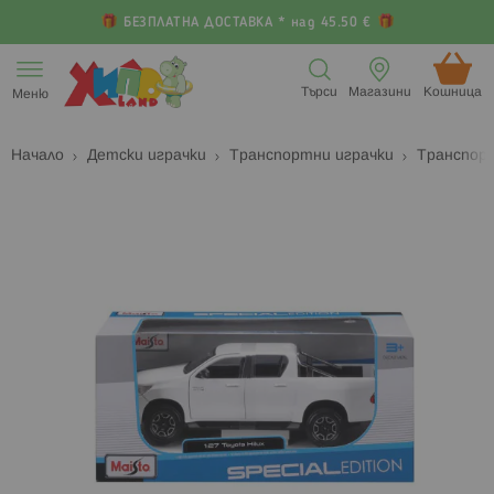
БЕЗПЛАТНА ДОСТАВКА * над 45.50 €
Прескачане
към
Търси
Магазини
Кошница (
Меню
съдържанието
Начало
Детски играчки
Транспортни играчки
Транспор
Преминете
П
към
к
края
н
на
н
галерията
г
на
с
изображенията
с