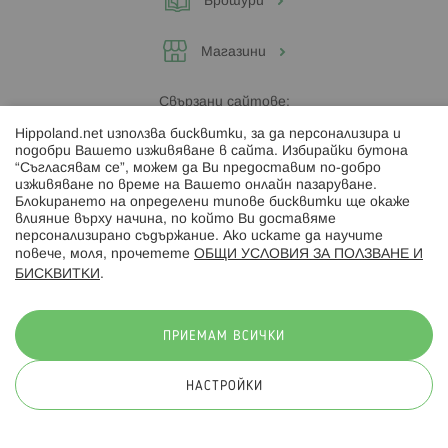
Брошури
Магазини
Свързани сайтове:
Hippoland.net използва бисквитки, за да персонализира и
Hippoland.ro
подобри Вашето изживяване в сайта. Избирайки бутона
“Съгласявам се”, можем да Ви предоставим по-добро
изживяване по време на Вашето онлайн пазаруване.
Последвайте ни:
Блокирането на определени типове бисквитки ще окаже
влияние върху начина, по който Ви доставяме
персонализирано съдържание. Ако искате да научите
повече, моля, прочетете
ОБЩИ УСЛОВИЯ ЗА ПОЛЗВАНЕ И
БИСКВИТКИ
.
Начини на плащане:
ПРИЕМАМ ВСИЧКИ
НАСТРОЙКИ
© 2026 Hippoland.net. Всички права запазени
Общи условия
Πолитика за поверителност
Карта на сайта