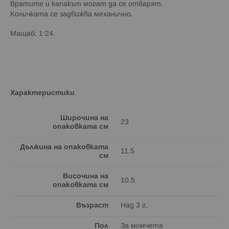
Вратите и капакът могат да се отварят.
Количката се задвижва механично.
Мащаб: 1:24.
Характеристики
Широчина на
23
опаковката см
Дължина на опаковката
11.5
см
Височина на
10.5
опаковката см
Възраст
Над 3 г.
Пол
За момчета