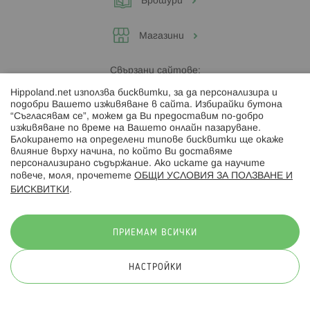
Брошури
Магазини
Свързани сайтове:
Hippoland.net използва бисквитки, за да персонализира и
Hippoland.ro
подобри Вашето изживяване в сайта. Избирайки бутона
“Съгласявам се”, можем да Ви предоставим по-добро
изживяване по време на Вашето онлайн пазаруване.
Последвайте ни:
Блокирането на определени типове бисквитки ще окаже
влияние върху начина, по който Ви доставяме
персонализирано съдържание. Ако искате да научите
повече, моля, прочетете
ОБЩИ УСЛОВИЯ ЗА ПОЛЗВАНЕ И
БИСКВИТКИ
.
Начини на плащане:
ПРИЕМАМ ВСИЧКИ
НАСТРОЙКИ
© 2026 Hippoland.net. Всички права запазени
Общи условия
Πолитика за поверителност
Карта на сайта