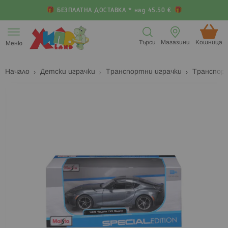
БЕЗПЛАТНА ДОСТАВКА * над 45.50 €
Прескачане
към
Търси
Магазини
Кошница (
Меню
съдържанието
Начало
Детски играчки
Транспортни играчки
Транспор
Преминете
П
към
к
края
н
на
н
галерията
г
на
с
изображенията
с