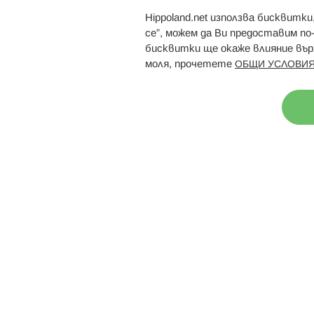
Hippoland.net използва бисквитк
Брошури
Магазини
се”, можем да Ви предоставим по
бисквитки ще окаже влияние върх
моля, прочетете
ОБЩИ УСЛОВИЯ
Н
© 2026 Hippoland.net