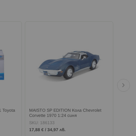
 Toyota
MAISTO SP EDITION Кола Chevrolet
MAISTO
Corvette 1970 1:24 синя
GR Yari
SKU:
186133
SKU:
1
17,88 €
/
34,97 лв.
17,88 €