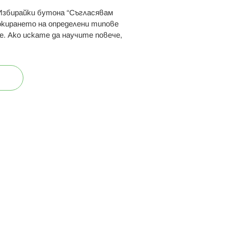
 Избирайки бутона “Съгласявам
 ни:
локирането на определени типове
е. Ако искате да научите повече,
ост
Карта на сайта