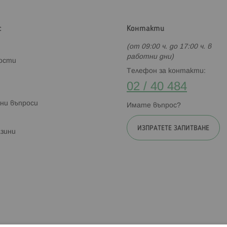
с
Контакти
(от 09:00 ч. до 17:00 ч. в
работни дни)
ности
Телефон за контакти:
02 / 40 484
ни въпроси
Имате въпрос?
ИЗПРАТЕТЕ ЗАПИТВАНЕ
зини