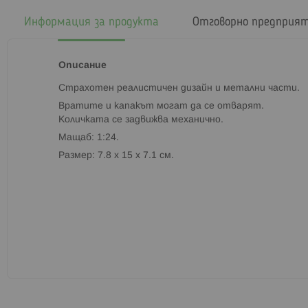
началото
на
Информация за продукта
Отговорно предприя
галерия
със
снимки
Описание
Страхотен реалистичен дизайн и метални части.
Вратите и капакът могат да се отварят.
Количката се задвижва механично.
Мащаб: 1:24.
Размер: 7.8 х 15 х 7.1 см.