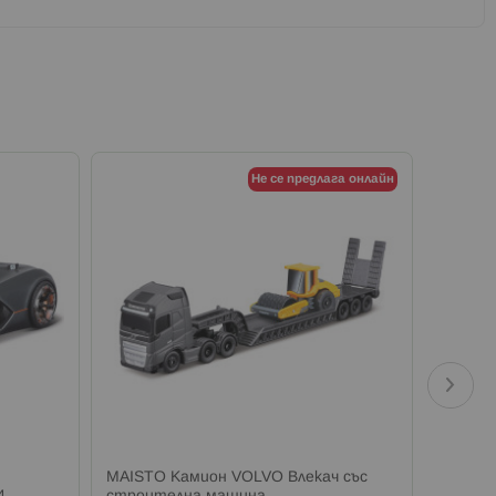
Не се предлага онлайн
MAISTO Камион VOLVO Влекач със
MAISTO