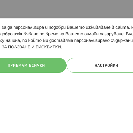
и, за да персонализира и подобри Вашето изживяване в сайта.
Свързани сайтове:
Hippoland.ro
Последвайте
-добро изживяване по време на Вашето онлайн пазаруване. Б
у начина, по който Ви доставяме персонализирано съдържани
.
 ЗА ПОЛЗВАНЕ И БИСКВИТКИ
ачини на плащане:
ПРИЕМАМ ВСИЧКИ
НАСТРОЙКИ
. Всички права запазени
Общи условия
Πолитика за поверителн
Онлайн магазин от