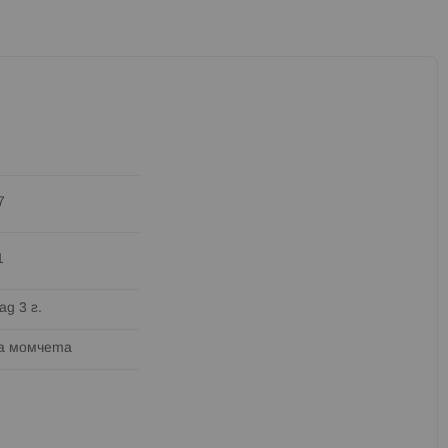
7
1
ад 3 г.
а момчета