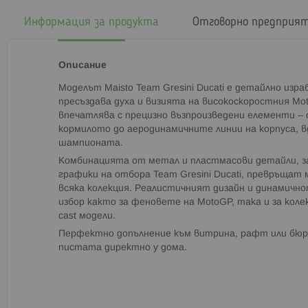
началото
на
Информация за продукта
Отговорно предприя
галерия
със
снимки
Описание
Моделът Maisto Team Gresini Ducati е детайлно изр
пресъздава духа и визията на високоскоростния Mo
впечатлява с прецизно възпроизведени елементи – 
кормилото до аеродинамичните линии на корпуса, 
шампионата.
Комбинацията от метал и пластмасови детайли, з
графики на отбора Team Gresini Ducati, превръщат 
всяка колекция. Реалистичният дизайн и динамично
избор както за феновете на MotoGP, така и за коле
cast модели.
Перфектно допълнение към витрина, рафт или бюро
пистата директно у дома.