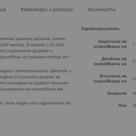
тие
Коментари и рейтинг
Наличности
Характеристики
аботена умалена реплика, която
Широчина на
7
toGP мотор. В мащаб 1:18 той
опаковката см
от спирачните дискове и
вдъхновени от реалния мотор от
Дължина на
1
опаковката см
аедно с автентичните цветове и
Височина на
модела в истински акцент за
1
опаковката см
то излъчване го правят отличен
кционерите на качествени die-
Възраст
Н
, този модел носи адреналина на
Пол
З