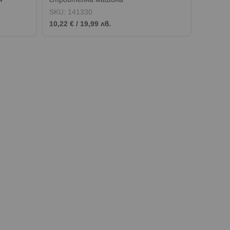
4
строителна машина
Mustang
оранже
SKU:
141330
SKU:
1
10,22 €
/
19,99 лв.
17,88 €