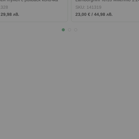
н тунел с pullback количка
Lamborghini Terzo Millennio 1:2
1328
SKU:
141319
/
29,98 лв.
23,00 €
/
44,98 лв.