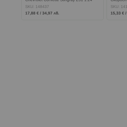
Chevrolet Corvette Stingray Z51 1:24
Скоросте
жълта
SKU:
148437
SKU:
14
17,88 €
/
34,97 лв.
15,33 €