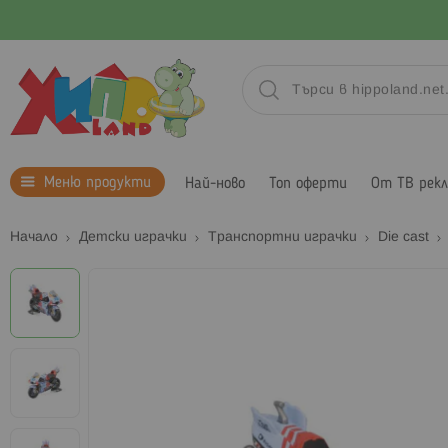
Меню продукти
Най-ново
Топ оферти
От ТВ рек
Начало
Детски играчки
Транспортни играчки
Die cast
Преминете
към
края
на
галерията
на
изображенията