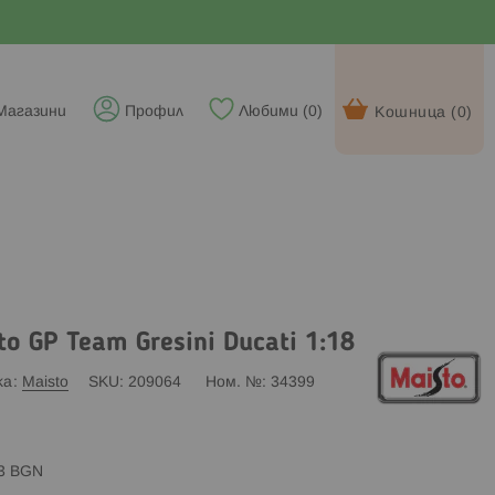
Магазини
Профил
Любими (
0
)
Кошница (
0
)
 GP Team Gresini Ducati 1:18
ка
Maisto
SKU
209064
Ном. №
34399
83 BGN