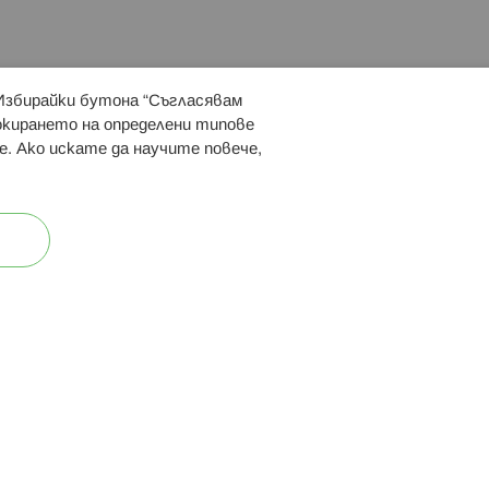
 Избирайки бутона “Съгласявам
 ни:
локирането на определени типове
е. Ако искате да научите повече,
ост
Карта на сайта