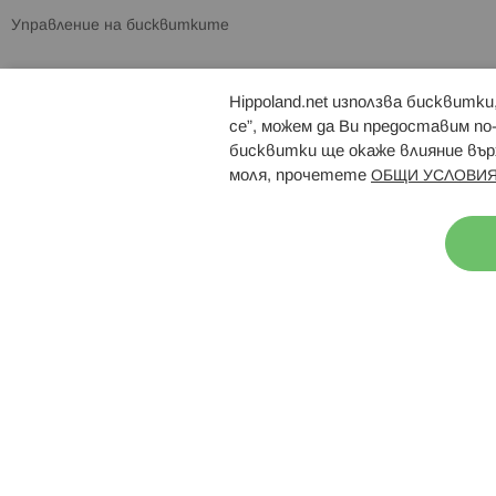
Управление на бисквитките
Hippoland.net използва бисквитк
Брошури
Магазини
се”, можем да Ви предоставим по
бисквитки ще окаже влияние върх
моля, прочетете
ОБЩИ УСЛОВИЯ
Н
© 2026 Hippoland.net