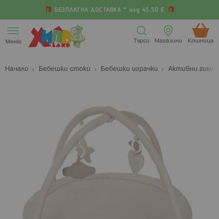
БЕЗПЛАТНА ДОСТАВКА * над 45.50 €
Прескачане
към
Търси
Магазини
Кошница (
Меню
съдържанието
Начало
Бебешки стоки
Бебешки играчки
Активни гимна
Преминете
П
към
к
края
н
на
н
галерията
г
на
с
изображенията
с