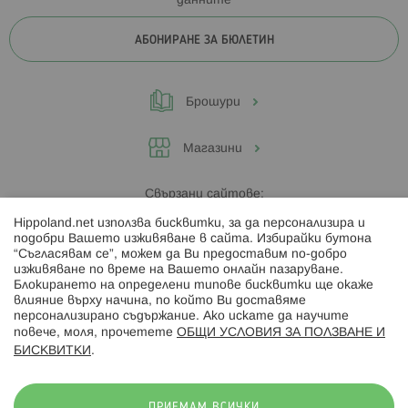
данните
АБОНИРАНЕ ЗА БЮЛЕТИН
Брошури
Магазини
Свързани сайтове:
Hippoland.net използва бисквитки, за да персонализира и
Hippoland.ro
подобри Вашето изживяване в сайта. Избирайки бутона
“Съгласявам се”, можем да Ви предоставим по-добро
изживяване по време на Вашето онлайн пазаруване.
Последвайте ни:
Блокирането на определени типове бисквитки ще окаже
влияние върху начина, по който Ви доставяме
персонализирано съдържание. Ако искате да научите
повече, моля, прочетете
ОБЩИ УСЛОВИЯ ЗА ПОЛЗВАНЕ И
БИСКВИТКИ
.
Начини на плащане:
ПРИЕМАМ ВСИЧКИ