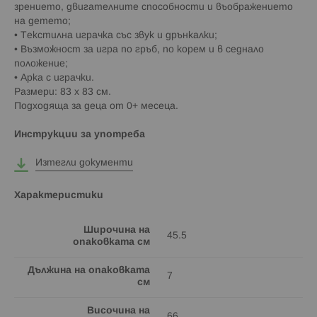
зрението, двигателните способности и въображението
на детето;
• Текстилна играчка със звук и дрънкалки;
• Възможност за игра по гръб, по корем и в седнало
положение;
• Арка с играчки.
Размери: 83 х 83 см.
Подходяща за деца от 0+ месеца.
Инструкции за употреба
Изтегли документи
Характеристики
Широчина на
45.5
опаковката см
Дължина на опаковката
7
см
Височина на
66